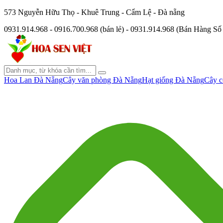
573 Nguyễn Hữu Thọ - Khuê Trung - Cẩm Lệ - Đà nẵng
0931.914.968 - 0916.700.968 (bán lẻ) - 0931.914.968 (Bán Hàng S
Hoa Lan Đà Nẵng
Cây văn phòng Đà Nẵng
Hạt giống Đà Nẵng
Cây c