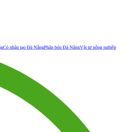
ng
Cỏ nhân tạo Đà Nẵng
Phân bón Đà Nẵng
Vật tư nông nghiệp