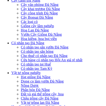
Cây cảnh Đà Nẵng
Cây văn phòng Đà Nẵng
Cây khai trương Đà Nẵng
Cây công trình Đà Nẵng
Cây Bonsai Đà Nẵng
Các loại cỏ
Giống cây lâm nghiệp
Hoa Lan Đà Nẵng
Vườn Cây Giống Đà Nẵng
Hoa kiểng, hoa bụi viền
Cỏ nhân tạo Đà Nẵng
Cỏ nhân tạo sân vườn Đà Nẵng
Cỏ nhân tạo sân bóng
Cho thuê cỏ nhân tạo Đà Nẵng
Cửa hàng cỏ nhân tạo Hội An giá rẻ nhất
Cỏ nhân tạo tại Huế
Cỏ nhân tạo Tam Kỳ
Vật tư nông nghiệp
Hạt giống Đà Nẵng
Dụng cụ làm vườn Đà Nẵng
Nông Dược
Phân bón Đà Nẵng
Đất và giá thể trồng cây, hoa
Chậu trồng cây Đà Nẵng
Vật tư trồng lan Đà Nẵng