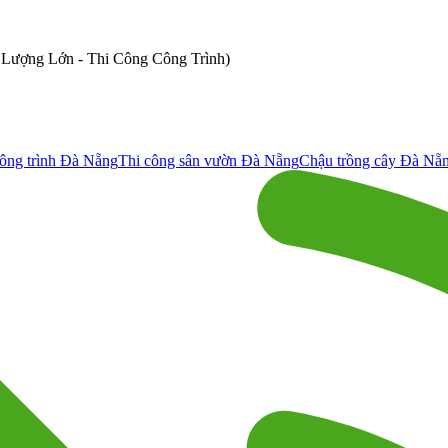
ố Lượng Lớn - Thi Công Công Trình)
ông trình Đà Nẵng
Thi công sân vườn Đà Nẵng
Chậu trồng cây Đà Nẵ