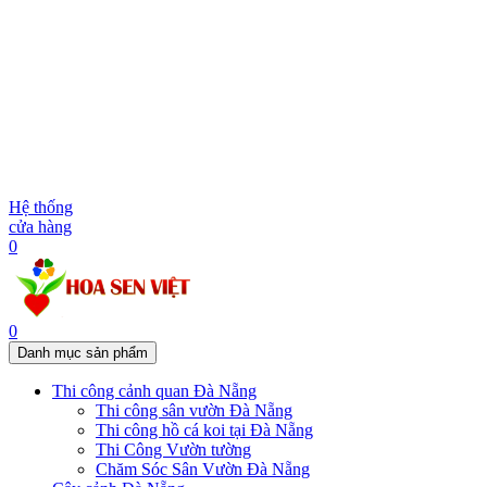
Hệ thống
cửa hàng
0
0
Danh mục sản phẩm
Thi công cảnh quan Đà Nẵng
Thi công sân vườn Đà Nẵng
Thi công hồ cá koi tại Đà Nẵng
Thi Công Vườn tường
Chăm Sóc Sân Vườn Đà Nẵng