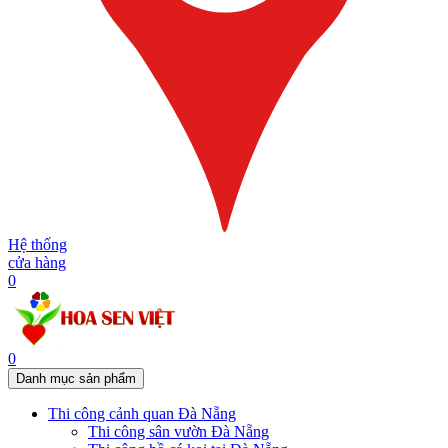
Hệ thống
cửa hàng
0
0
Danh mục sản phẩm
Thi công cảnh quan Đà Nẵng
Thi công sân vườn Đà Nẵng