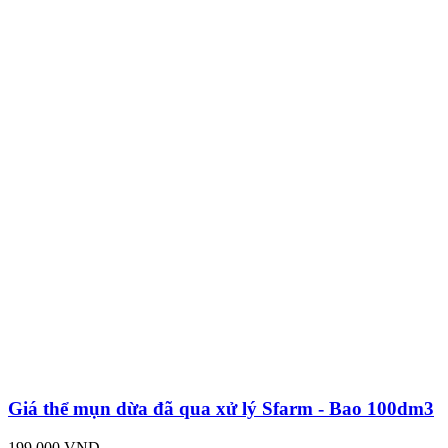
Giá thể mụn dừa đã qua xử lý Sfarm - Bao 100dm3
199,000 VND