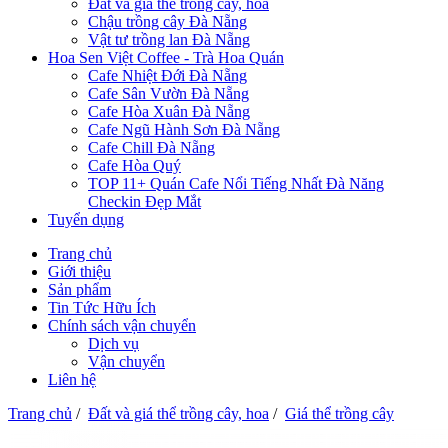
Đất và giá thể trồng cây, hoa
Chậu trồng cây Đà Nẵng
Vật tư trồng lan Đà Nẵng
Hoa Sen Việt Coffee - Trà Hoa Quán
Cafe Nhiệt Đới Đà Nẵng
Cafe Sân Vườn Đà Nẵng
Cafe Hòa Xuân Đà Nẵng
Cafe Ngũ Hành Sơn Đà Nẵng
Cafe Chill Đà Nẵng
Cafe Hòa Quý
TOP 11+ Quán Cafe Nổi Tiếng Nhất Đà Năng
Checkin Đẹp Mắt
Tuyển dụng
Trang chủ
Giới thiệu
Sản phẩm
Tin Tức Hữu Ích
Chính sách vận chuyển
Dịch vụ
Vận chuyển
Liên hệ
Trang chủ
/
Đất và giá thể trồng cây, hoa
/
Giá thể trồng cây