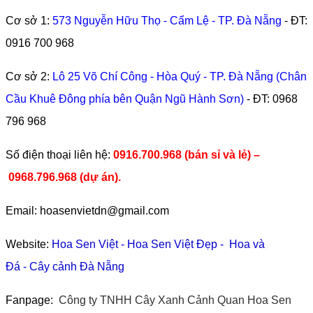
Cơ sở 1:
573 Nguyễn Hữu Thọ - Cẩm Lệ - TP. Đà Nẵng
- ĐT:
0916 700 968
Cơ sở 2:
Lô 25 Võ Chí Công - Hòa Quý - TP. Đà Nẵng (Chân
Cầu Khuê Đông phía bên Quận Ngũ Hành Sơn)
- ĐT:
0968
796 968
​Số điện thoại liên hệ:
0916.700.968 (bán sỉ và lẻ) –
0968.796.968
(
dự án).
Email: hoasenvietdn@gmail.com
Website:
Hoa Sen Việt
-
Hoa Sen Việt Đẹp
-
Hoa và
Đá
-
Cây cảnh Đà Nẵng
Fanpage:
Công ty TNHH Cây Xanh Cảnh Quan Hoa Sen