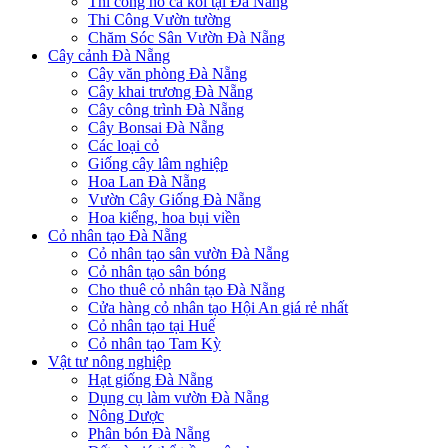
Thi công hồ cá koi tại Đà Nẵng
Thi Công Vườn tường
Chăm Sóc Sân Vườn Đà Nẵng
Cây cảnh Đà Nẵng
Cây văn phòng Đà Nẵng
Cây khai trương Đà Nẵng
Cây công trình Đà Nẵng
Cây Bonsai Đà Nẵng
Các loại cỏ
Giống cây lâm nghiệp
Hoa Lan Đà Nẵng
Vườn Cây Giống Đà Nẵng
Hoa kiểng, hoa bụi viền
Cỏ nhân tạo Đà Nẵng
Cỏ nhân tạo sân vườn Đà Nẵng
Cỏ nhân tạo sân bóng
Cho thuê cỏ nhân tạo Đà Nẵng
Cửa hàng cỏ nhân tạo Hội An giá rẻ nhất
Cỏ nhân tạo tại Huế
Cỏ nhân tạo Tam Kỳ
Vật tư nông nghiệp
Hạt giống Đà Nẵng
Dụng cụ làm vườn Đà Nẵng
Nông Dược
Phân bón Đà Nẵng