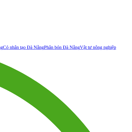
ng
Cỏ nhân tạo Đà Nẵng
Phân bón Đà Nẵng
Vật tư nông nghiệp