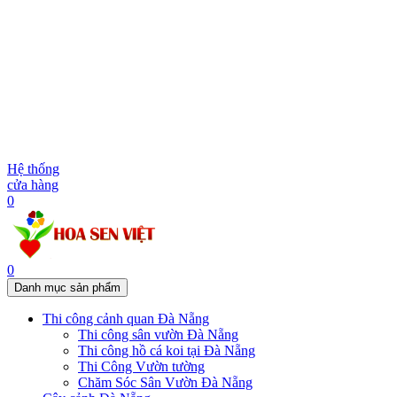
Hệ thống
cửa hàng
0
0
Danh mục sản phẩm
Thi công cảnh quan Đà Nẵng
Thi công sân vườn Đà Nẵng
Thi công hồ cá koi tại Đà Nẵng
Thi Công Vườn tường
Chăm Sóc Sân Vườn Đà Nẵng