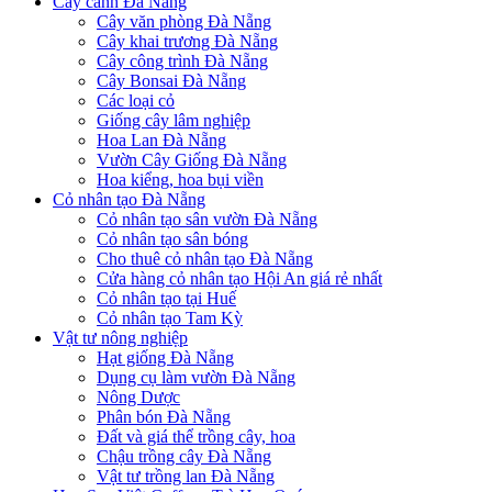
Cây cảnh Đà Nẵng
Cây văn phòng Đà Nẵng
Cây khai trương Đà Nẵng
Cây công trình Đà Nẵng
Cây Bonsai Đà Nẵng
Các loại cỏ
Giống cây lâm nghiệp
Hoa Lan Đà Nẵng
Vườn Cây Giống Đà Nẵng
Hoa kiểng, hoa bụi viền
Cỏ nhân tạo Đà Nẵng
Cỏ nhân tạo sân vườn Đà Nẵng
Cỏ nhân tạo sân bóng
Cho thuê cỏ nhân tạo Đà Nẵng
Cửa hàng cỏ nhân tạo Hội An giá rẻ nhất
Cỏ nhân tạo tại Huế
Cỏ nhân tạo Tam Kỳ
Vật tư nông nghiệp
Hạt giống Đà Nẵng
Dụng cụ làm vườn Đà Nẵng
Nông Dược
Phân bón Đà Nẵng
Đất và giá thể trồng cây, hoa
Chậu trồng cây Đà Nẵng
Vật tư trồng lan Đà Nẵng