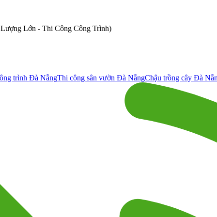
ố Lượng Lớn - Thi Công Công Trình)
ông trình Đà Nẵng
Thi công sân vườn Đà Nẵng
Chậu trồng cây Đà Nẵ