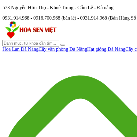
573 Nguyễn Hữu Thọ - Khuê Trung - Cẩm Lệ - Đà nẵng
0931.914.968 - 0916.700.968 (bán lẻ) - 0931.914.968 (Bán Hàng S
Hoa Lan Đà Nẵng
Cây văn phòng Đà Nẵng
Hạt giống Đà Nẵng
Cây c