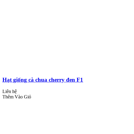
Hạt giống cà chua cherry đen F1
Liên hệ
Thêm Vào Giỏ