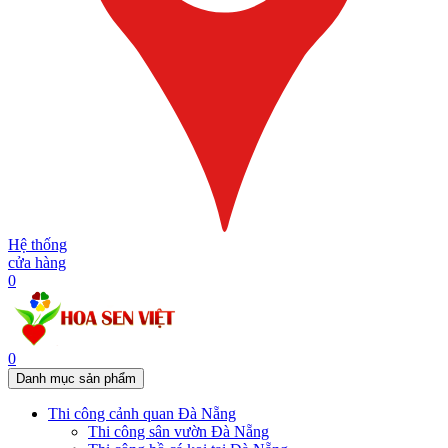
Hệ thống
cửa hàng
0
0
Danh mục sản phẩm
Thi công cảnh quan Đà Nẵng
Thi công sân vườn Đà Nẵng