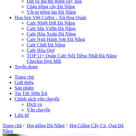
Đất và giá thể trồng cây, hoa
Chậu trồng cây Đà Nẵng
Vật tư trồng lan Đà Nẵng
Hoa Sen Việt Coffee - Trà Hoa Quán
Cafe Nhiệt Đới Đà Nẵng
Cafe Sân Vườn Đà Nẵng
Cafe Hòa Xuân Đà Nẵng
Cafe Ngũ Hành Sơn Đà Nẵng
Cafe Chill Đà Nẵng
Cafe Hòa Quý
TOP 11+ Quán Cafe Nổi Tiếng Nhất Đà Năng
Checkin Đẹp Mắt
Tuyển dụng
Trang chủ
Giới thiệu
Sản phẩm
Tin Tức Hữu Ích
Chính sách vận chuyển
Dịch vụ
Vận chuyển
Liên hệ
Trang chủ
/
Hạt giống Đà Nẵng
/
Hạt Giống Cây Củ, Quả Đà
Nẵng