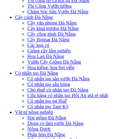
Thi công hồ cá koi tại Đà Nẵng
Thi Công Vườn tường
Chăm Sóc Sân Vườn Đà Nẵng
Cây cảnh Đà Nẵng
Cây văn phòng Đà Nẵng
Cây khai trương Đà Nẵng
Cây công trình Đà Nẵng
Cây Bonsai Đà Nẵng
Các loại cỏ
Giống cây lâm nghiệp
Hoa Lan Đà Nẵng
Vườn Cây Giống Đà Nẵng
Hoa kiểng, hoa bụi viền
Cỏ nhân tạo Đà Nẵng
Cỏ nhân tạo sân vườn Đà Nẵng
Cỏ nhân tạo sân bóng
Cho thuê cỏ nhân tạo Đà Nẵng
Cửa hàng cỏ nhân tạo Hội An giá rẻ nhất
Cỏ nhân tạo tại Huế
Cỏ nhân tạo Tam Kỳ
Vật tư nông nghiệp
Hạt giống Đà Nẵng
Dụng cụ làm vườn Đà Nẵng
Nông Dược
Phân bón Đà Nẵng