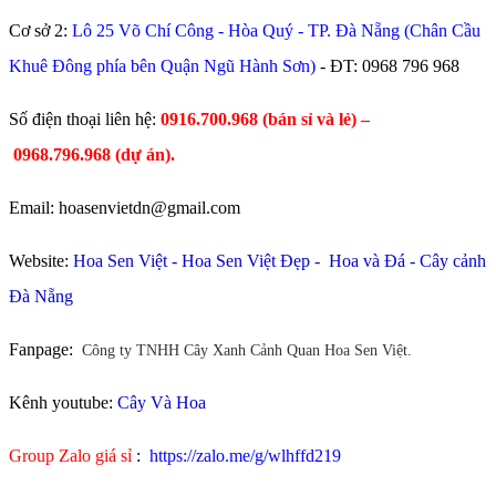
Cơ sở 2:
Lô 25 Võ Chí Công - Hòa Quý - TP. Đà Nẵng (Chân Cầu
Khuê Đông phía bên Quận Ngũ Hành Sơn)
- ĐT:
0968 796 968
​Số điện thoại liên hệ:
0916.700.968 (bán sỉ và lẻ) –
0968.796.968
(
dự án).
Email: hoasenvietdn@gmail.com
Website:
Hoa Sen Việt
-
Hoa Sen Việt Đẹp
-
Hoa và Đá
-
Cây cảnh
Đà Nẵng
Fanpage:
Công ty TNHH Cây Xanh Cảnh Quan Hoa Sen Việt.
Kênh youtube:
Cây Và Hoa
Group Zalo giá sỉ
:
https://zalo.me/g/wlhffd219