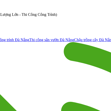
ố Lượng Lớn - Thi Công Công Trình)
ông trình Đà Nẵng
Thi công sân vườn Đà Nẵng
Chậu trồng cây Đà Nẵ