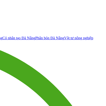
ng
Cỏ nhân tạo Đà Nẵng
Phân bón Đà Nẵng
Vật tư nông nghiệp