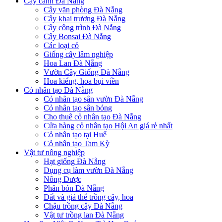
Cây cảnh Đà Nẵng
Cây văn phòng Đà Nẵng
Cây khai trương Đà Nẵng
Cây công trình Đà Nẵng
Cây Bonsai Đà Nẵng
Các loại cỏ
Giống cây lâm nghiệp
Hoa Lan Đà Nẵng
Vườn Cây Giống Đà Nẵng
Hoa kiểng, hoa bụi viền
Cỏ nhân tạo Đà Nẵng
Cỏ nhân tạo sân vườn Đà Nẵng
Cỏ nhân tạo sân bóng
Cho thuê cỏ nhân tạo Đà Nẵng
Cửa hàng cỏ nhân tạo Hội An giá rẻ nhất
Cỏ nhân tạo tại Huế
Cỏ nhân tạo Tam Kỳ
Vật tư nông nghiệp
Hạt giống Đà Nẵng
Dụng cụ làm vườn Đà Nẵng
Nông Dược
Phân bón Đà Nẵng
Đất và giá thể trồng cây, hoa
Chậu trồng cây Đà Nẵng
Vật tư trồng lan Đà Nẵng