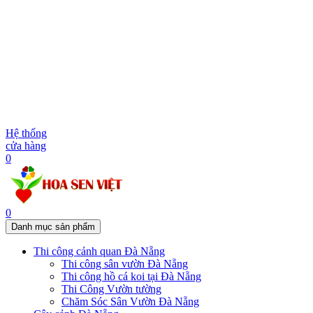
Hệ thống
cửa hàng
0
0
Danh mục sản phẩm
Thi công cảnh quan Đà Nẵng
Thi công sân vườn Đà Nẵng
Thi công hồ cá koi tại Đà Nẵng
Thi Công Vườn tường
Chăm Sóc Sân Vườn Đà Nẵng