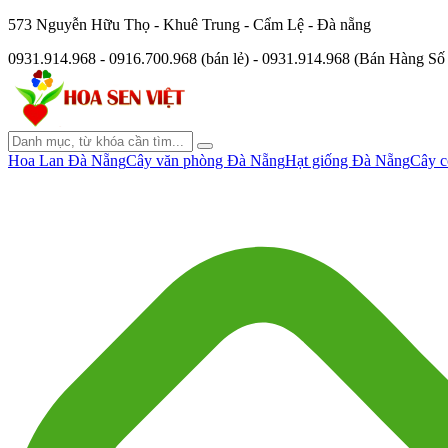
573 Nguyễn Hữu Thọ - Khuê Trung - Cẩm Lệ - Đà nẵng
0931.914.968 - 0916.700.968 (bán lẻ) - 0931.914.968 (Bán Hàng S
Hoa Lan Đà Nẵng
Cây văn phòng Đà Nẵng
Hạt giống Đà Nẵng
Cây c