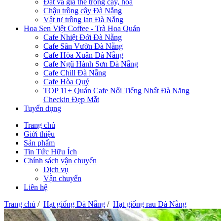
Đất và giá thể trồng cây, hoa
Chậu trồng cây Đà Nẵng
Vật tư trồng lan Đà Nẵng
Hoa Sen Việt Coffee - Trà Hoa Quán
Cafe Nhiệt Đới Đà Nẵng
Cafe Sân Vườn Đà Nẵng
Cafe Hòa Xuân Đà Nẵng
Cafe Ngũ Hành Sơn Đà Nẵng
Cafe Chill Đà Nẵng
Cafe Hòa Quý
TOP 11+ Quán Cafe Nổi Tiếng Nhất Đà Năng
Checkin Đẹp Mắt
Tuyển dụng
Trang chủ
Giới thiệu
Sản phẩm
Tin Tức Hữu Ích
Chính sách vận chuyển
Dịch vụ
Vận chuyển
Liên hệ
Trang chủ
/
Hạt giống Đà Nẵng
/
Hạt giống rau Đà Nẵng