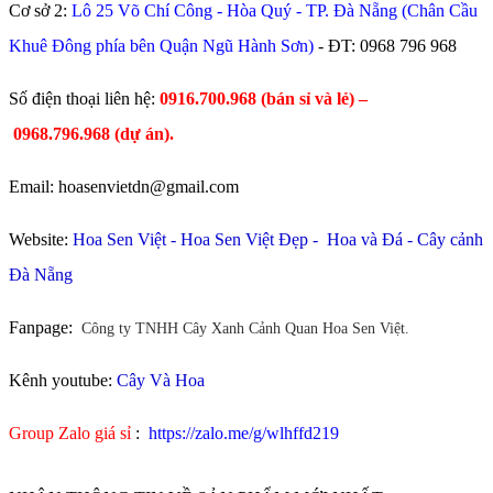
Cơ sở 2:
Lô 25 Võ Chí Công - Hòa Quý - TP. Đà Nẵng (Chân Cầu
Khuê Đông phía bên Quận Ngũ Hành Sơn)
- ĐT:
0968 796 968
​Số điện thoại liên hệ:
0916.700.968 (bán sỉ và lẻ) –
0968.796.968
(
dự án).
Email: hoasenvietdn@gmail.com
Website:
Hoa Sen Việt
-
Hoa Sen Việt Đẹp
-
Hoa và Đá
-
Cây cảnh
Đà Nẵng
Fanpage:
Công ty TNHH Cây Xanh Cảnh Quan Hoa Sen Việt.
Kênh youtube:
Cây Và Hoa
Group Zalo giá sỉ
:
https://zalo.me/g/wlhffd219