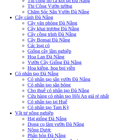
Thi công hồ cá koi tại Đà Nẵng
Thi Công Vườn tường
Chăm Sóc Sân Vườn Đà Nẵng
Cây cảnh Đà Nẵng
Cây văn phòng Đà Nẵng
Cây khai trương Đà Nẵng
Cây công trình Đà Nẵng
Cây Bonsai Đà Nẵng
Các loại cỏ
Giống cây lâm nghiệp
Hoa Lan Đà Nẵng
Vườn Cây Giống Đà Nẵng
Hoa kiểng, hoa bụi viền
Cỏ nhân tạo Đà Nẵng
Cỏ nhân tạo sân vườn Đà Nẵng
Cỏ nhân tạo sân bóng
Cho thuê cỏ nhân tạo Đà Nẵng
Cửa hàng cỏ nhân tạo Hội An giá rẻ nhất
Cỏ nhân tạo tại Huế
Cỏ nhân tạo Tam Kỳ
Vật tư nông nghiệp
Hạt giống Đà Nẵng
Dụng cụ làm vườn Đà Nẵng
Nông Dược
Phân bón Đà Nẵng