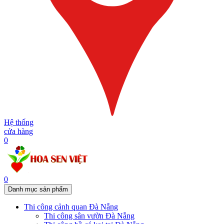
Hệ thống
cửa hàng
0
0
Danh mục sản phẩm
Thi công cảnh quan Đà Nẵng
Thi công sân vườn Đà Nẵng