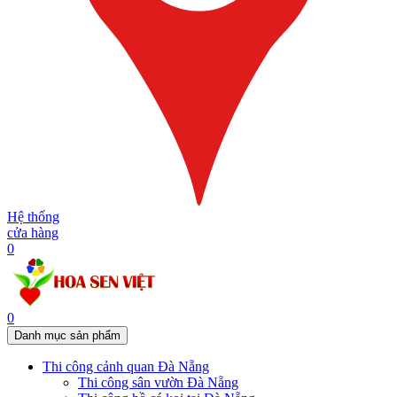
Hệ thống
cửa hàng
0
0
Danh mục sản phẩm
Thi công cảnh quan Đà Nẵng
Thi công sân vườn Đà Nẵng