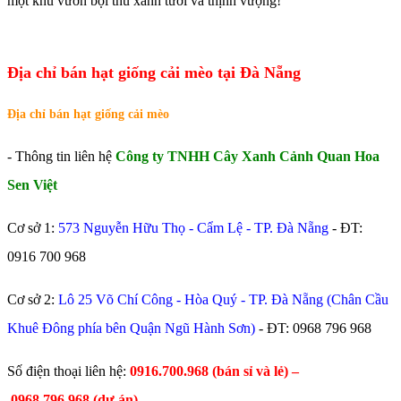
một khu vườn bội thu xanh tươi và thịnh vượng!
Địa chỉ bán hạt giống cải mèo tại Đà Nẵng
Địa chỉ bán hạt giống cải mèo
- Thông tin liên hệ
Công ty TNHH Cây Xanh Cảnh Quan Hoa
Sen Việt
Cơ sở 1:
573 Nguyễn Hữu Thọ - Cẩm Lệ - TP. Đà Nẵng
- ĐT:
0916 700 968
Cơ sở 2:
Lô 25 Võ Chí Công - Hòa Quý - TP. Đà Nẵng (Chân Cầu
Khuê Đông phía bên Quận Ngũ Hành Sơn)
- ĐT:
0968 796 968
​Số điện thoại liên hệ:
0916.700.968 (bán sỉ và lẻ) –
0968.796.968
(
dự án).