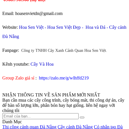
Email: hoasenvietdn@gmail.com
Website:
Hoa Sen Việt
-
Hoa Sen Việt Đẹp
-
Hoa và Đá
-
Cây cảnh
Đà Nẵng
Fanpage:
Công ty TNHH Cây Xanh Cảnh Quan Hoa Sen Việt.
Kênh youtube:
Cây Và Hoa
Group Zalo giá sỉ
:
https://zalo.me/g/wlhffd219
NHẬN THÔNG TIN VỀ SẢN PHẨM MỚI NHẤT
Bạn cần mua các cây công trình, cây bóng mát, thi công dự án, cây
để bàn số lượng lớn, phân bón hay hạt giống. liên hệ ngay với
chúng tôi
Danh Mục
Thi công cảnh quan Đà Nẵng
Cây cảnh Đà Nẵng
Cỏ nhân tạo Đà