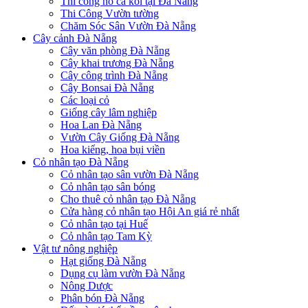
Thi công hồ cá koi tại Đà Nẵng
Thi Công Vườn tường
Chăm Sóc Sân Vườn Đà Nẵng
Cây cảnh Đà Nẵng
Cây văn phòng Đà Nẵng
Cây khai trương Đà Nẵng
Cây công trình Đà Nẵng
Cây Bonsai Đà Nẵng
Các loại cỏ
Giống cây lâm nghiệp
Hoa Lan Đà Nẵng
Vườn Cây Giống Đà Nẵng
Hoa kiểng, hoa bụi viền
Cỏ nhân tạo Đà Nẵng
Cỏ nhân tạo sân vườn Đà Nẵng
Cỏ nhân tạo sân bóng
Cho thuê cỏ nhân tạo Đà Nẵng
Cửa hàng cỏ nhân tạo Hội An giá rẻ nhất
Cỏ nhân tạo tại Huế
Cỏ nhân tạo Tam Kỳ
Vật tư nông nghiệp
Hạt giống Đà Nẵng
Dụng cụ làm vườn Đà Nẵng
Nông Dược
Phân bón Đà Nẵng