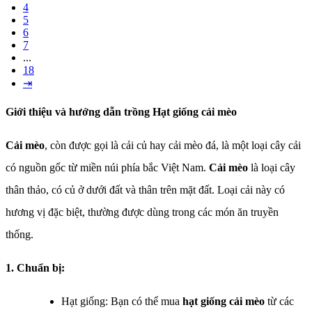
4
5
6
7
...
18
⇥
Giới thiệu và hướng dẫn trồng Hạt giống cải mèo
Cải mèo
, còn được gọi là cải củ hay cải mèo đá, là một loại cây cải
có nguồn gốc từ miền núi phía bắc Việt Nam.
Cải mèo
là loại cây
thân thảo, có củ ở dưới đất và thân trên mặt đất. Loại cải này có
hương vị đặc biệt, thường được dùng trong các món ăn truyền
thống.
1. Chuẩn bị:
Hạt giống: Bạn có thể mua
hạt giống cải mèo
từ các