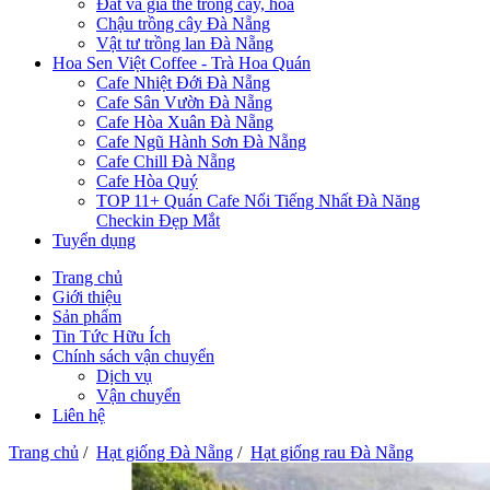
Đất và giá thể trồng cây, hoa
Chậu trồng cây Đà Nẵng
Vật tư trồng lan Đà Nẵng
Hoa Sen Việt Coffee - Trà Hoa Quán
Cafe Nhiệt Đới Đà Nẵng
Cafe Sân Vườn Đà Nẵng
Cafe Hòa Xuân Đà Nẵng
Cafe Ngũ Hành Sơn Đà Nẵng
Cafe Chill Đà Nẵng
Cafe Hòa Quý
TOP 11+ Quán Cafe Nổi Tiếng Nhất Đà Năng
Checkin Đẹp Mắt
Tuyển dụng
Trang chủ
Giới thiệu
Sản phẩm
Tin Tức Hữu Ích
Chính sách vận chuyển
Dịch vụ
Vận chuyển
Liên hệ
Trang chủ
/
Hạt giống Đà Nẵng
/
Hạt giống rau Đà Nẵng