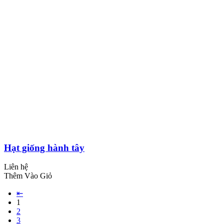
Hạt giống hành tây
Liên hệ
Thêm Vào Giỏ
⇤
1
2
3