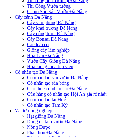
Thi công hồ cá koi tại Đà Nẵng
Thi Công Vườn tường
Chăm Sóc Sân Vườn Đà Nẵng
Cây cảnh Đà Nẵng
Cây văn phòng Đà Nẵng
Cây khai trương Đà Nẵng
Cây công trình Đà Nẵng
Cây Bonsai Đà Nẵng
Các loại cỏ
Giống cây lâm nghiệp
Hoa Lan Đà Nẵng
Vườn Cây Giống Đà Nẵng
Hoa kiểng, hoa bụi viền
Cỏ nhân tạo Đà Nẵng
Cỏ nhân tạo sân vườn Đà Nẵng
Cỏ nhân tạo sân bóng
Cho thuê cỏ nhân tạo Đà Nẵng
Cửa hàng cỏ nhân tạo Hội An giá rẻ nhất
Cỏ nhân tạo tại Huế
Cỏ nhân tạo Tam Kỳ
Vật tư nông nghiệp
Hạt giống Đà Nẵng
Dụng cụ làm vườn Đà Nẵng
Nông Dược
Phân bón Đà Nẵng