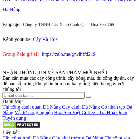
Đà Nẵng
Fanpage:
Công ty TNHH Cây Xanh Cảnh Quan Hoa Sen Việt.
Kênh youtube:
Cây Và Hoa
Group Zalo giá sỉ
:
https://zalo.me/g/wlhffd219
NHẬN THÔNG TIN VỀ SẢN PHẨM MỚI NHẤT
Bạn cần mua các cây công trình, cây bóng mát, thi công dự án, cây
để bàn số lượng lớn, phân bón hay hạt giống. liên hệ ngay với
chúng tôi
Danh Mục
Thi công cảnh quan Đà Nẵng
Cây cảnh Đà Nẵng
Cỏ nhân tạo Đà
Nẵng
Vật tư nông nghiệp
Hoa Sen Việt Coffee - Trà Hoa Quán
Tuyển dụng
Liên kết
Cây công trình Đà Nẵng
Cây khai trương Đà Nẵng
Thi công sân