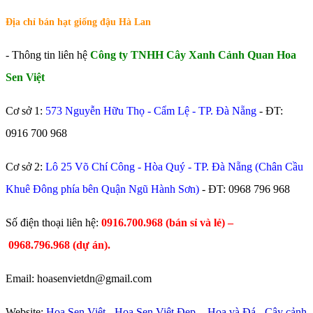
Địa chỉ bán hạt giống đậu Hà Lan
- Thông tin liên hệ
Công ty TNHH Cây Xanh Cảnh Quan Hoa
Sen Việt
Cơ sở 1:
573 Nguyễn Hữu Thọ - Cẩm Lệ - TP. Đà Nẵng
- ĐT:
0916 700 968
Cơ sở 2:
Lô 25 Võ Chí Công - Hòa Quý - TP. Đà Nẵng (Chân Cầu
Khuê Đông phía bên Quận Ngũ Hành Sơn)
- ĐT:
0968 796 968
​Số điện thoại liên hệ:
0916.700.968 (bán sỉ và lẻ) –
0968.796.968
(
dự án).
Email: hoasenvietdn@gmail.com
Website:
Hoa Sen Việt
-
Hoa Sen Việt Đẹp
-
Hoa và Đá
-
Cây cảnh