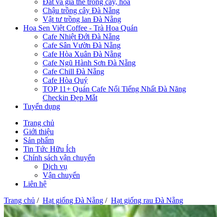
Đất và giá thể trồng cây, hoa
Chậu trồng cây Đà Nẵng
Vật tư trồng lan Đà Nẵng
Hoa Sen Việt Coffee - Trà Hoa Quán
Cafe Nhiệt Đới Đà Nẵng
Cafe Sân Vườn Đà Nẵng
Cafe Hòa Xuân Đà Nẵng
Cafe Ngũ Hành Sơn Đà Nẵng
Cafe Chill Đà Nẵng
Cafe Hòa Quý
TOP 11+ Quán Cafe Nổi Tiếng Nhất Đà Năng
Checkin Đẹp Mắt
Tuyển dụng
Trang chủ
Giới thiệu
Sản phẩm
Tin Tức Hữu Ích
Chính sách vận chuyển
Dịch vụ
Vận chuyển
Liên hệ
Trang chủ
/
Hạt giống Đà Nẵng
/
Hạt giống rau Đà Nẵng