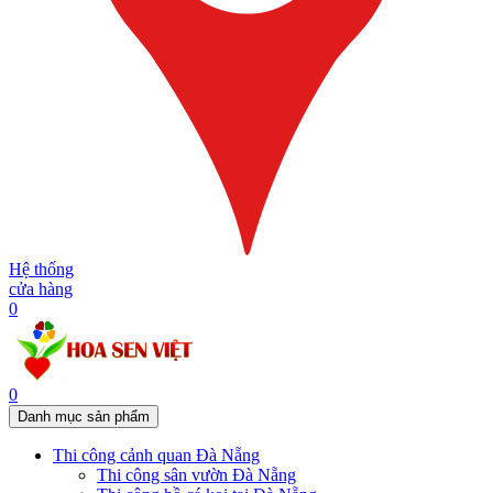
Hệ thống
cửa hàng
0
0
Danh mục sản phẩm
Thi công cảnh quan Đà Nẵng
Thi công sân vườn Đà Nẵng