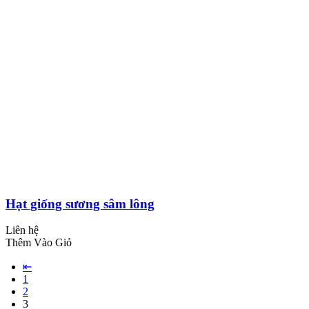
Hạt giống sương sâm lông
Liên hệ
Thêm Vào Giỏ
⇤
1
2
3