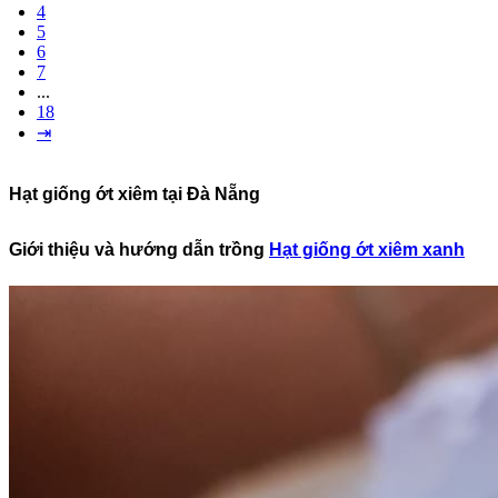
4
5
6
7
...
18
⇥
Hạt giống ớt xiêm tại Đà Nẵng
Giới thiệu và hướng dẫn trồng
Hạt giống ớt xiêm xanh