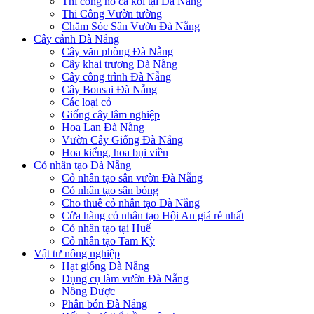
Thi công hồ cá koi tại Đà Nẵng
Thi Công Vườn tường
Chăm Sóc Sân Vườn Đà Nẵng
Cây cảnh Đà Nẵng
Cây văn phòng Đà Nẵng
Cây khai trương Đà Nẵng
Cây công trình Đà Nẵng
Cây Bonsai Đà Nẵng
Các loại cỏ
Giống cây lâm nghiệp
Hoa Lan Đà Nẵng
Vườn Cây Giống Đà Nẵng
Hoa kiểng, hoa bụi viền
Cỏ nhân tạo Đà Nẵng
Cỏ nhân tạo sân vườn Đà Nẵng
Cỏ nhân tạo sân bóng
Cho thuê cỏ nhân tạo Đà Nẵng
Cửa hàng cỏ nhân tạo Hội An giá rẻ nhất
Cỏ nhân tạo tại Huế
Cỏ nhân tạo Tam Kỳ
Vật tư nông nghiệp
Hạt giống Đà Nẵng
Dụng cụ làm vườn Đà Nẵng
Nông Dược
Phân bón Đà Nẵng