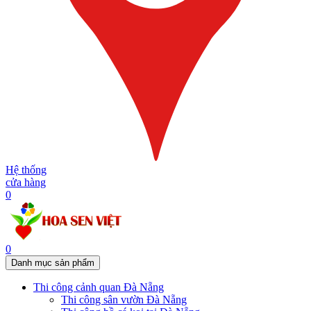
Hệ thống
cửa hàng
0
0
Danh mục sản phẩm
Thi công cảnh quan Đà Nẵng
Thi công sân vườn Đà Nẵng