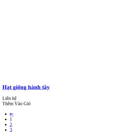
Hạt giống hành tây
Liên hệ
Thêm Vào Giỏ
⇤
1
2
3