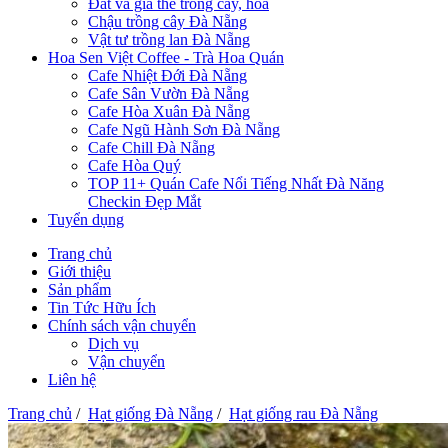
Đất và giá thể trồng cây, hoa
Chậu trồng cây Đà Nẵng
Vật tư trồng lan Đà Nẵng
Hoa Sen Việt Coffee - Trà Hoa Quán
Cafe Nhiệt Đới Đà Nẵng
Cafe Sân Vườn Đà Nẵng
Cafe Hòa Xuân Đà Nẵng
Cafe Ngũ Hành Sơn Đà Nẵng
Cafe Chill Đà Nẵng
Cafe Hòa Quý
TOP 11+ Quán Cafe Nổi Tiếng Nhất Đà Năng
Checkin Đẹp Mắt
Tuyển dụng
Trang chủ
Giới thiệu
Sản phẩm
Tin Tức Hữu Ích
Chính sách vận chuyển
Dịch vụ
Vận chuyển
Liên hệ
Trang chủ
/
Hạt giống Đà Nẵng
/
Hạt giống rau Đà Nẵng