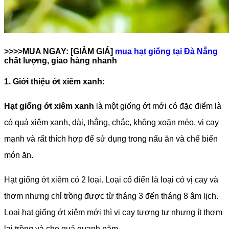
>>>>MUA NGAY: [GIẢM GIÁ]
mua hạt giống tại Đà Nẵng
chất lượng, giao hàng nhanh
1. Giới thiệu ớt xiêm xanh:
Hạt giống ớt xiêm xanh
là một giống ớt mới có đặc điểm là
có quả xiêm xanh, dài, thẳng, chắc, không xoăn méo, vị cay
mạnh và rất thích hợp để sử dụng trong nấu ăn và chế biến
món ăn.
Hạt giống ớt xiêm có 2 loại. Loại cổ điển là loại có vị cay và
thơm nhưng chỉ trồng được từ tháng 3 đến tháng 8 âm lịch.
Loại hạt giống ớt xiêm mới thì vị cay tương tự nhưng ít thơm
lại trồng và cho quả quanh năm.