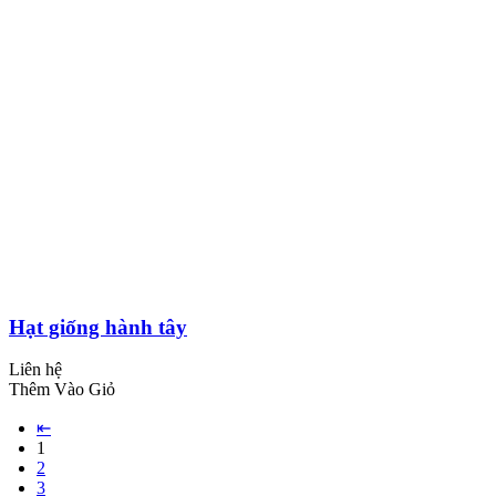
Hạt giống hành tây
Liên hệ
Thêm Vào Giỏ
⇤
1
2
3