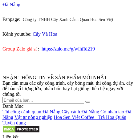
Đà Nẵng
Fanpage:
Công ty TNHH Cây Xanh Cảnh Quan Hoa Sen Việt.
Kênh youtube:
Cây Và Hoa
Group Zalo giá sỉ
:
https://zalo.me/g/wlhffd219
NHẬN THÔNG TIN VỀ SẢN PHẨM MỚI NHẤT
Bạn cần mua các cây công trình, cây bóng mát, thi công dự án, cây
để bàn số lượng lớn, phân bón hay hạt giống. liên hệ ngay với
chúng tôi
Danh Mục
Thi công cảnh quan Đà Nẵng
Cây cảnh Đà Nẵng
Cỏ nhân tạo Đà
Nẵng
Vật tư nông nghiệp
Hoa Sen Việt Coffee - Trà Hoa Quán
Tuyển dụng
Liên kết