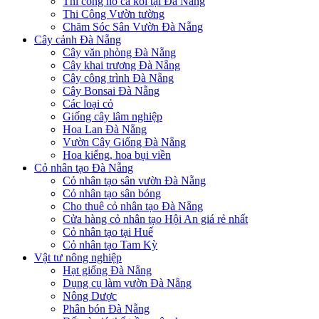
Thi công hồ cá koi tại Đà Nẵng
Thi Công Vườn tường
Chăm Sóc Sân Vườn Đà Nẵng
Cây cảnh Đà Nẵng
Cây văn phòng Đà Nẵng
Cây khai trương Đà Nẵng
Cây công trình Đà Nẵng
Cây Bonsai Đà Nẵng
Các loại cỏ
Giống cây lâm nghiệp
Hoa Lan Đà Nẵng
Vườn Cây Giống Đà Nẵng
Hoa kiểng, hoa bụi viền
Cỏ nhân tạo Đà Nẵng
Cỏ nhân tạo sân vườn Đà Nẵng
Cỏ nhân tạo sân bóng
Cho thuê cỏ nhân tạo Đà Nẵng
Cửa hàng cỏ nhân tạo Hội An giá rẻ nhất
Cỏ nhân tạo tại Huế
Cỏ nhân tạo Tam Kỳ
Vật tư nông nghiệp
Hạt giống Đà Nẵng
Dụng cụ làm vườn Đà Nẵng
Nông Dược
Phân bón Đà Nẵng