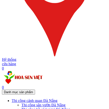
Hệ thống
cửa hàng
0
0
Danh mục sản phẩm
Thi công cảnh quan Đà Nẵng
Thi công sân vườn Đà Nẵng