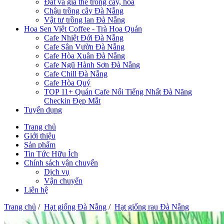
Đất và giá thể trồng cây, hoa
Chậu trồng cây Đà Nẵng
Vật tư trồng lan Đà Nẵng
Hoa Sen Việt Coffee - Trà Hoa Quán
Cafe Nhiệt Đới Đà Nẵng
Cafe Sân Vườn Đà Nẵng
Cafe Hòa Xuân Đà Nẵng
Cafe Ngũ Hành Sơn Đà Nẵng
Cafe Chill Đà Nẵng
Cafe Hòa Quý
TOP 11+ Quán Cafe Nổi Tiếng Nhất Đà Năng
Checkin Đẹp Mắt
Tuyển dụng
Trang chủ
Giới thiệu
Sản phẩm
Tin Tức Hữu Ích
Chính sách vận chuyển
Dịch vụ
Vận chuyển
Liên hệ
Trang chủ
/
Hạt giống Đà Nẵng
/
Hạt giống rau Đà Nẵng