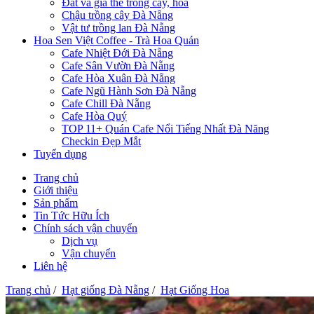
Đất và giá thể trồng cây, hoa
Chậu trồng cây Đà Nẵng
Vật tư trồng lan Đà Nẵng
Hoa Sen Việt Coffee - Trà Hoa Quán
Cafe Nhiệt Đới Đà Nẵng
Cafe Sân Vườn Đà Nẵng
Cafe Hòa Xuân Đà Nẵng
Cafe Ngũ Hành Sơn Đà Nẵng
Cafe Chill Đà Nẵng
Cafe Hòa Quý
TOP 11+ Quán Cafe Nổi Tiếng Nhất Đà Năng
Checkin Đẹp Mắt
Tuyển dụng
Trang chủ
Giới thiệu
Sản phẩm
Tin Tức Hữu Ích
Chính sách vận chuyển
Dịch vụ
Vận chuyển
Liên hệ
Trang chủ
/
Hạt giống Đà Nẵng
/
Hạt Giống Hoa