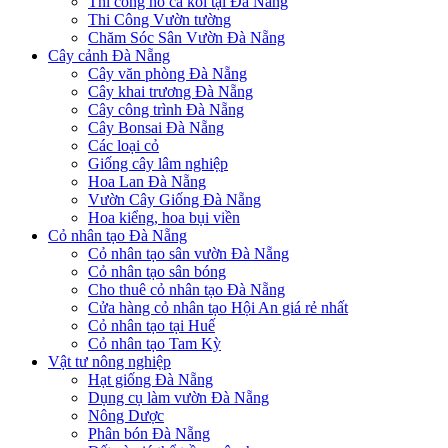
Thi công hồ cá koi tại Đà Nẵng
Thi Công Vườn tường
Chăm Sóc Sân Vườn Đà Nẵng
Cây cảnh Đà Nẵng
Cây văn phòng Đà Nẵng
Cây khai trương Đà Nẵng
Cây công trình Đà Nẵng
Cây Bonsai Đà Nẵng
Các loại cỏ
Giống cây lâm nghiệp
Hoa Lan Đà Nẵng
Vườn Cây Giống Đà Nẵng
Hoa kiểng, hoa bụi viền
Cỏ nhân tạo Đà Nẵng
Cỏ nhân tạo sân vườn Đà Nẵng
Cỏ nhân tạo sân bóng
Cho thuê cỏ nhân tạo Đà Nẵng
Cửa hàng cỏ nhân tạo Hội An giá rẻ nhất
Cỏ nhân tạo tại Huế
Cỏ nhân tạo Tam Kỳ
Vật tư nông nghiệp
Hạt giống Đà Nẵng
Dụng cụ làm vườn Đà Nẵng
Nông Dược
Phân bón Đà Nẵng