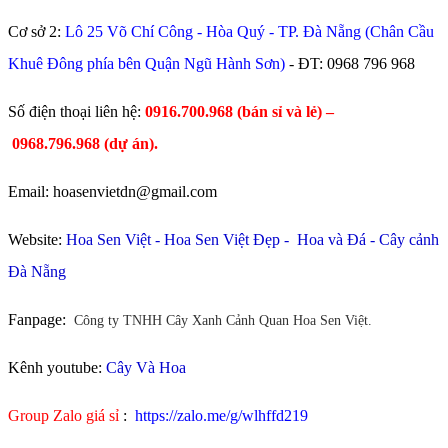
Cơ sở 2:
Lô 25 Võ Chí Công - Hòa Quý - TP. Đà Nẵng (Chân Cầu
Khuê Đông phía bên Quận Ngũ Hành Sơn)
- ĐT:
0968 796 968
​Số điện thoại liên hệ:
0916.700.968 (bán sỉ và lẻ) –
0968.796.968
(
dự án).
Email: hoasenvietdn@gmail.com
Website:
Hoa Sen Việt
-
Hoa Sen Việt Đẹp
-
Hoa và Đá
-
Cây cảnh
Đà Nẵng
Fanpage:
Công ty TNHH Cây Xanh Cảnh Quan Hoa Sen Việt.
Kênh youtube:
Cây Và Hoa
Group Zalo giá sỉ
:
https://zalo.me/g/wlhffd219