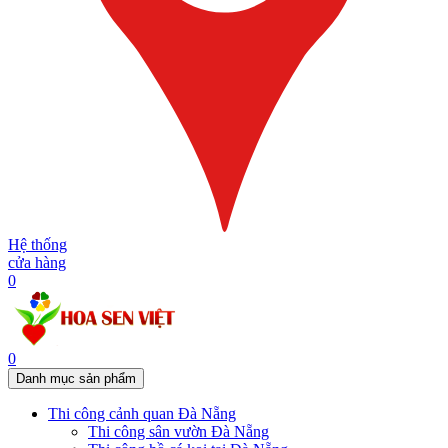
Hệ thống
cửa hàng
0
0
Danh mục sản phẩm
Thi công cảnh quan Đà Nẵng
Thi công sân vườn Đà Nẵng