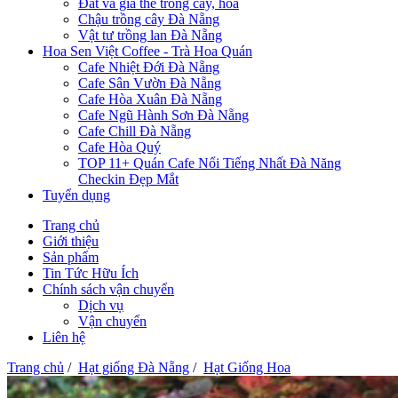
Đất và giá thể trồng cây, hoa
Chậu trồng cây Đà Nẵng
Vật tư trồng lan Đà Nẵng
Hoa Sen Việt Coffee - Trà Hoa Quán
Cafe Nhiệt Đới Đà Nẵng
Cafe Sân Vườn Đà Nẵng
Cafe Hòa Xuân Đà Nẵng
Cafe Ngũ Hành Sơn Đà Nẵng
Cafe Chill Đà Nẵng
Cafe Hòa Quý
TOP 11+ Quán Cafe Nổi Tiếng Nhất Đà Năng
Checkin Đẹp Mắt
Tuyển dụng
Trang chủ
Giới thiệu
Sản phẩm
Tin Tức Hữu Ích
Chính sách vận chuyển
Dịch vụ
Vận chuyển
Liên hệ
Trang chủ
/
Hạt giống Đà Nẵng
/
Hạt Giống Hoa