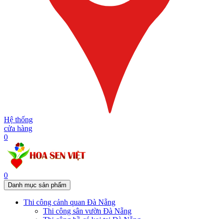
Hệ thống
cửa hàng
0
0
Danh mục sản phẩm
Thi công cảnh quan Đà Nẵng
Thi công sân vườn Đà Nẵng