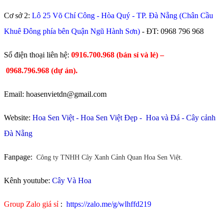
Cơ sở 2:
Lô 25 Võ Chí Công - Hòa Quý - TP. Đà Nẵng (Chân Cầu
Khuê Đông phía bên Quận Ngũ Hành Sơn)
- ĐT:
0968 796 968
​Số điện thoại liên hệ:
0916.700.968 (bán sỉ và lẻ) –
0968.796.968
(
dự án).
Email: hoasenvietdn@gmail.com
Website:
Hoa Sen Việt
-
Hoa Sen Việt Đẹp
-
Hoa và Đá
-
Cây cảnh
Đà Nẵng
Fanpage:
Công ty TNHH Cây Xanh Cảnh Quan Hoa Sen Việt.
Kênh youtube:
Cây Và Hoa
Group Zalo giá sỉ
:
https://zalo.me/g/wlhffd219