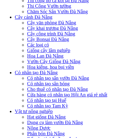
Thi công hồ cá koi tại Đà Nẵng
Thi Công Vườn tường
Chăm Sóc Sân Vườn Đà Nẵng
Cây cảnh Đà Nẵng
Cây văn phòng Đà Nẵng
Cây khai trương Đà Nẵng
Cây công trình Đà Nẵng
Cây Bonsai Đà Nẵng
Các loại cỏ
Giống cây lâm nghiệp
Hoa Lan Đà Nẵng
Vườn Cây Giống Đà Nẵng
Hoa kiểng, hoa bụi viền
Cỏ nhân tạo Đà Nẵng
Cỏ nhân tạo sân vườn Đà Nẵng
Cỏ nhân tạo sân bóng
Cho thuê cỏ nhân tạo Đà Nẵng
Cửa hàng cỏ nhân tạo Hội An giá rẻ nhất
Cỏ nhân tạo tại Huế
Cỏ nhân tạo Tam Kỳ
Vật tư nông nghiệp
Hạt giống Đà Nẵng
Dụng cụ làm vườn Đà Nẵng
Nông Dược
Phân bón Đà Nẵng