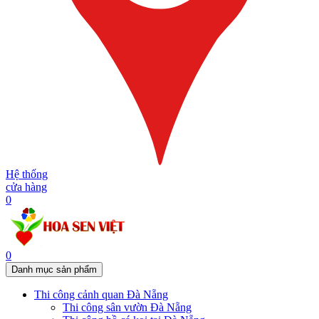
Hệ thống
cửa hàng
0
0
Danh mục sản phẩm
Thi công cảnh quan Đà Nẵng
Thi công sân vườn Đà Nẵng