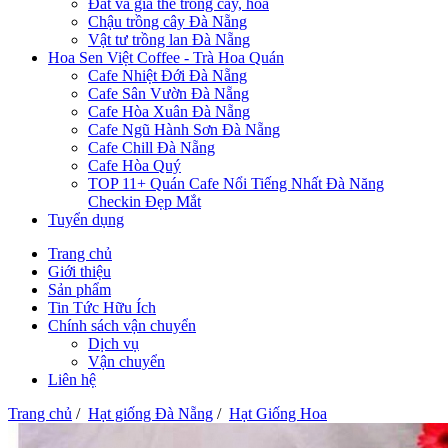
Đất và giá thể trồng cây, hoa
Chậu trồng cây Đà Nẵng
Vật tư trồng lan Đà Nẵng
Hoa Sen Việt Coffee - Trà Hoa Quán
Cafe Nhiệt Đới Đà Nẵng
Cafe Sân Vườn Đà Nẵng
Cafe Hòa Xuân Đà Nẵng
Cafe Ngũ Hành Sơn Đà Nẵng
Cafe Chill Đà Nẵng
Cafe Hòa Quý
TOP 11+ Quán Cafe Nổi Tiếng Nhất Đà Năng
Checkin Đẹp Mắt
Tuyển dụng
Trang chủ
Giới thiệu
Sản phẩm
Tin Tức Hữu Ích
Chính sách vận chuyển
Dịch vụ
Vận chuyển
Liên hệ
Trang chủ
/
Hạt giống Đà Nẵng
/
Hạt Giống Hoa