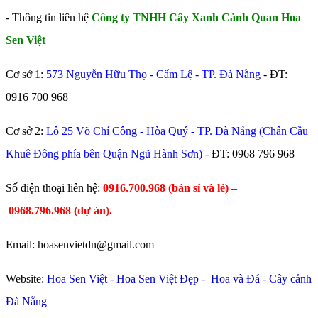
- Thông tin liên hệ
Công ty TNHH Cây Xanh Cảnh Quan Hoa
Sen Việt
Cơ sở 1:
573 Nguyễn Hữu Thọ - Cẩm Lệ - TP. Đà Nẵng
- ĐT:
0916 700 968
Cơ sở 2:
Lô 25 Võ Chí Công - Hòa Quý - TP. Đà Nẵng (Chân Cầu
Khuê Đông phía bên Quận Ngũ Hành Sơn)
- ĐT:
0968 796 968
​Số điện thoại liên hệ:
0916.700.968 (bán sỉ và lẻ) –
0968.796.968
(
dự án).
Email: hoasenvietdn@gmail.com
Website:
Hoa Sen Việt
-
Hoa Sen Việt Đẹp
-
Hoa và Đá
-
Cây cảnh
Đà Nẵng