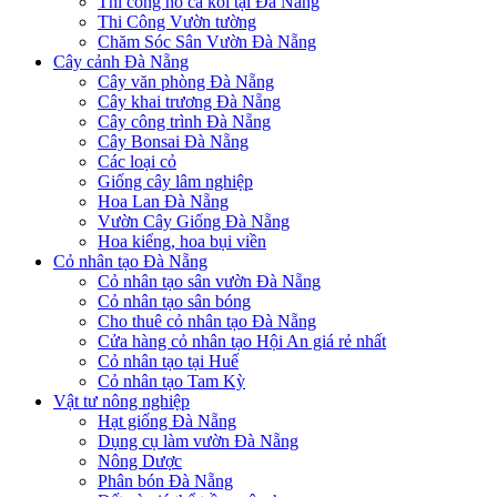
Thi công hồ cá koi tại Đà Nẵng
Thi Công Vườn tường
Chăm Sóc Sân Vườn Đà Nẵng
Cây cảnh Đà Nẵng
Cây văn phòng Đà Nẵng
Cây khai trương Đà Nẵng
Cây công trình Đà Nẵng
Cây Bonsai Đà Nẵng
Các loại cỏ
Giống cây lâm nghiệp
Hoa Lan Đà Nẵng
Vườn Cây Giống Đà Nẵng
Hoa kiểng, hoa bụi viền
Cỏ nhân tạo Đà Nẵng
Cỏ nhân tạo sân vườn Đà Nẵng
Cỏ nhân tạo sân bóng
Cho thuê cỏ nhân tạo Đà Nẵng
Cửa hàng cỏ nhân tạo Hội An giá rẻ nhất
Cỏ nhân tạo tại Huế
Cỏ nhân tạo Tam Kỳ
Vật tư nông nghiệp
Hạt giống Đà Nẵng
Dụng cụ làm vườn Đà Nẵng
Nông Dược
Phân bón Đà Nẵng