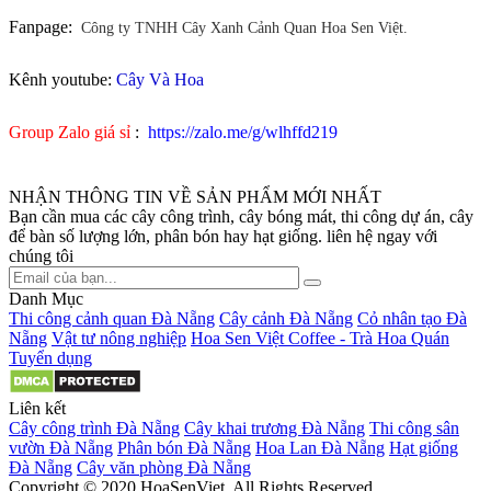
Fanpage:
Công ty TNHH Cây Xanh Cảnh Quan Hoa Sen Việt.
Kênh youtube:
Cây Và Hoa
Group Zalo giá sỉ
:
https://zalo.me/g/wlhffd219
NHẬN THÔNG TIN VỀ SẢN PHẨM MỚI NHẤT
Bạn cần mua các cây công trình, cây bóng mát, thi công dự án, cây
để bàn số lượng lớn, phân bón hay hạt giống. liên hệ ngay với
chúng tôi
Danh Mục
Thi công cảnh quan Đà Nẵng
Cây cảnh Đà Nẵng
Cỏ nhân tạo Đà
Nẵng
Vật tư nông nghiệp
Hoa Sen Việt Coffee - Trà Hoa Quán
Tuyển dụng
Liên kết
Cây công trình Đà Nẵng
Cây khai trương Đà Nẵng
Thi công sân
vườn Đà Nẵng
Phân bón Đà Nẵng
Hoa Lan Đà Nẵng
Hạt giống
Đà Nẵng
Cây văn phòng Đà Nẵng
Copyright © 2020 HoaSenViet. All Rights Reserved.