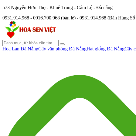
573 Nguyễn Hữu Thọ - Khuê Trung - Cẩm Lệ - Đà nẵng
0931.914.968 - 0916.700.968 (bán lẻ) - 0931.914.968 (Bán Hàng S
Hoa Lan Đà Nẵng
Cây văn phòng Đà Nẵng
Hạt giống Đà Nẵng
Cây c