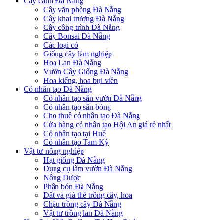
Cây cảnh Đà Nẵng
Cây văn phòng Đà Nẵng
Cây khai trương Đà Nẵng
Cây công trình Đà Nẵng
Cây Bonsai Đà Nẵng
Các loại cỏ
Giống cây lâm nghiệp
Hoa Lan Đà Nẵng
Vườn Cây Giống Đà Nẵng
Hoa kiểng, hoa bụi viền
Cỏ nhân tạo Đà Nẵng
Cỏ nhân tạo sân vườn Đà Nẵng
Cỏ nhân tạo sân bóng
Cho thuê cỏ nhân tạo Đà Nẵng
Cửa hàng cỏ nhân tạo Hội An giá rẻ nhất
Cỏ nhân tạo tại Huế
Cỏ nhân tạo Tam Kỳ
Vật tư nông nghiệp
Hạt giống Đà Nẵng
Dụng cụ làm vườn Đà Nẵng
Nông Dược
Phân bón Đà Nẵng
Đất và giá thể trồng cây, hoa
Chậu trồng cây Đà Nẵng
Vật tư trồng lan Đà Nẵng