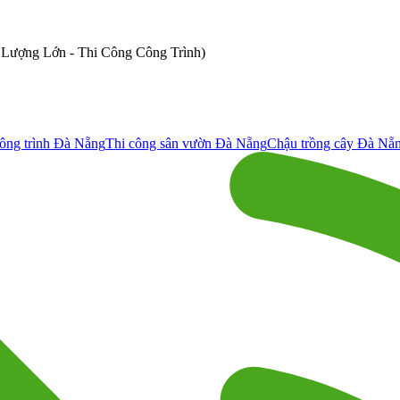
ố Lượng Lớn - Thi Công Công Trình)
ông trình Đà Nẵng
Thi công sân vườn Đà Nẵng
Chậu trồng cây Đà Nẵ