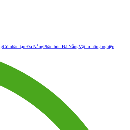
ng
Cỏ nhân tạo Đà Nẵng
Phân bón Đà Nẵng
Vật tư nông nghiệp