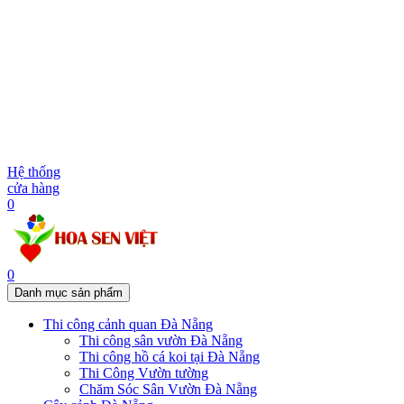
Hệ thống
cửa hàng
0
0
Danh mục sản phẩm
Thi công cảnh quan Đà Nẵng
Thi công sân vườn Đà Nẵng
Thi công hồ cá koi tại Đà Nẵng
Thi Công Vườn tường
Chăm Sóc Sân Vườn Đà Nẵng