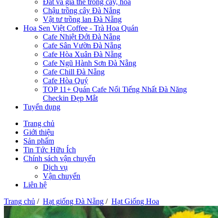
Đất và giá thể trồng cây, hoa
Chậu trồng cây Đà Nẵng
Vật tư trồng lan Đà Nẵng
Hoa Sen Việt Coffee - Trà Hoa Quán
Cafe Nhiệt Đới Đà Nẵng
Cafe Sân Vườn Đà Nẵng
Cafe Hòa Xuân Đà Nẵng
Cafe Ngũ Hành Sơn Đà Nẵng
Cafe Chill Đà Nẵng
Cafe Hòa Quý
TOP 11+ Quán Cafe Nổi Tiếng Nhất Đà Năng
Checkin Đẹp Mắt
Tuyển dụng
Trang chủ
Giới thiệu
Sản phẩm
Tin Tức Hữu Ích
Chính sách vận chuyển
Dịch vụ
Vận chuyển
Liên hệ
Trang chủ
/
Hạt giống Đà Nẵng
/
Hạt Giống Hoa