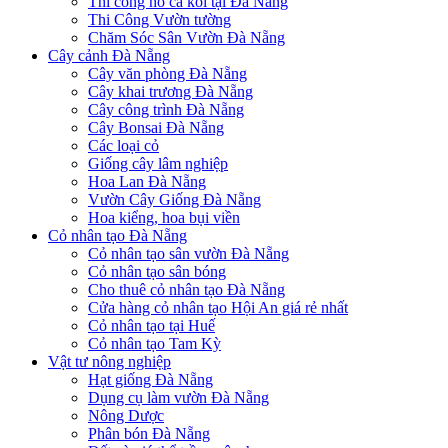
Thi công hồ cá koi tại Đà Nẵng
Thi Công Vườn tường
Chăm Sóc Sân Vườn Đà Nẵng
Cây cảnh Đà Nẵng
Cây văn phòng Đà Nẵng
Cây khai trương Đà Nẵng
Cây công trình Đà Nẵng
Cây Bonsai Đà Nẵng
Các loại cỏ
Giống cây lâm nghiệp
Hoa Lan Đà Nẵng
Vườn Cây Giống Đà Nẵng
Hoa kiểng, hoa bụi viền
Cỏ nhân tạo Đà Nẵng
Cỏ nhân tạo sân vườn Đà Nẵng
Cỏ nhân tạo sân bóng
Cho thuê cỏ nhân tạo Đà Nẵng
Cửa hàng cỏ nhân tạo Hội An giá rẻ nhất
Cỏ nhân tạo tại Huế
Cỏ nhân tạo Tam Kỳ
Vật tư nông nghiệp
Hạt giống Đà Nẵng
Dụng cụ làm vườn Đà Nẵng
Nông Dược
Phân bón Đà Nẵng