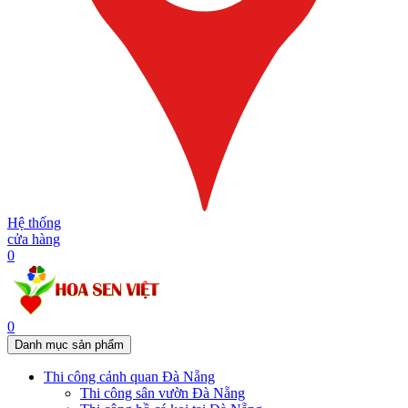
Hệ thống
cửa hàng
0
0
Danh mục sản phẩm
Thi công cảnh quan Đà Nẵng
Thi công sân vườn Đà Nẵng