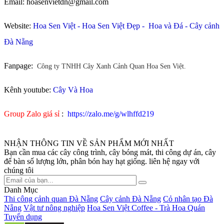
Email: hoasenvietdn@gmail.com
Website:
Hoa Sen Việt
-
Hoa Sen Việt Đẹp
-
Hoa và Đá
-
Cây cảnh
Đà Nẵng
Fanpage:
Công ty TNHH Cây Xanh Cảnh Quan Hoa Sen Việt.
Kênh youtube:
Cây Và Hoa
Group Zalo giá sỉ
:
https://zalo.me/g/wlhffd219
NHẬN THÔNG TIN VỀ SẢN PHẨM MỚI NHẤT
Bạn cần mua các cây công trình, cây bóng mát, thi công dự án, cây
để bàn số lượng lớn, phân bón hay hạt giống. liên hệ ngay với
chúng tôi
Danh Mục
Thi công cảnh quan Đà Nẵng
Cây cảnh Đà Nẵng
Cỏ nhân tạo Đà
Nẵng
Vật tư nông nghiệp
Hoa Sen Việt Coffee - Trà Hoa Quán
Tuyển dụng