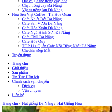
Đất và giá thể trồng cây, hoa
Chậu trồng cây Đà Nẵng
Vật tư trồng lan Đà Nẵng
Hoa Sen Việt Coffee - Trà Hoa Quán
Cafe Nhiệt Đới Đà Nẵng
Cafe Sân Vườn Đà Nẵng
Cafe Hòa Xuân Đà Nẵng
Cafe Ngũ Hành Sơn Đà Nẵng
Cafe Chill Đà Nẵng
Cafe Hòa Quý
TOP 11+ Quán Cafe Nổi Tiếng Nhất Đà Năng
Checkin Đẹp Mắt
Tuyển dụng
Trang chủ
Giới thiệu
Sản phẩm
Tin Tức Hữu Ích
Chính sách vận chuyển
Dịch vụ
Vận chuyển
Liên hệ
Trang chủ
/
Hạt giống Đà Nẵng
/
Hạt Giống Hoa