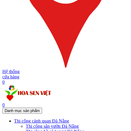
Hệ thống
cửa hàng
0
0
Danh mục sản phẩm
Thi công cảnh quan Đà Nẵng
Thi công sân vườn Đà Nẵng