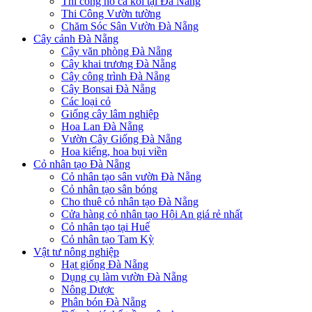
Thi công hồ cá koi tại Đà Nẵng
Thi Công Vườn tường
Chăm Sóc Sân Vườn Đà Nẵng
Cây cảnh Đà Nẵng
Cây văn phòng Đà Nẵng
Cây khai trương Đà Nẵng
Cây công trình Đà Nẵng
Cây Bonsai Đà Nẵng
Các loại cỏ
Giống cây lâm nghiệp
Hoa Lan Đà Nẵng
Vườn Cây Giống Đà Nẵng
Hoa kiểng, hoa bụi viền
Cỏ nhân tạo Đà Nẵng
Cỏ nhân tạo sân vườn Đà Nẵng
Cỏ nhân tạo sân bóng
Cho thuê cỏ nhân tạo Đà Nẵng
Cửa hàng cỏ nhân tạo Hội An giá rẻ nhất
Cỏ nhân tạo tại Huế
Cỏ nhân tạo Tam Kỳ
Vật tư nông nghiệp
Hạt giống Đà Nẵng
Dụng cụ làm vườn Đà Nẵng
Nông Dược
Phân bón Đà Nẵng