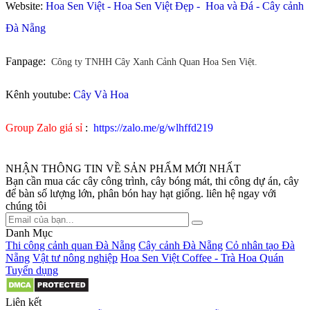
Website:
Hoa Sen Việt
-
Hoa Sen Việt Đẹp
-
Hoa và Đá
-
Cây cảnh
Đà Nẵng
Fanpage:
Công ty TNHH Cây Xanh Cảnh Quan Hoa Sen Việt.
Kênh youtube:
Cây Và Hoa
Group Zalo giá sỉ
:
https://zalo.me/g/wlhffd219
NHẬN THÔNG TIN VỀ SẢN PHẨM MỚI NHẤT
Bạn cần mua các cây công trình, cây bóng mát, thi công dự án, cây
để bàn số lượng lớn, phân bón hay hạt giống. liên hệ ngay với
chúng tôi
Danh Mục
Thi công cảnh quan Đà Nẵng
Cây cảnh Đà Nẵng
Cỏ nhân tạo Đà
Nẵng
Vật tư nông nghiệp
Hoa Sen Việt Coffee - Trà Hoa Quán
Tuyển dụng
Liên kết