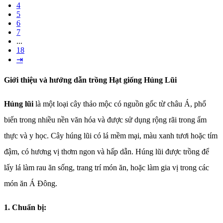
4
5
6
7
...
18
⇥
Giới thiệu và hướng dẫn trồng Hạt giống Húng Lũi
Húng lũi
là một loại cây thảo mộc có nguồn gốc từ châu Á, phổ
biến trong nhiều nền văn hóa và được sử dụng rộng rãi trong ẩm
thực và y học. Cây húng lũi có lá mềm mại, màu xanh tươi hoặc tím
đậm, có hương vị thơm ngon và hấp dẫn. Húng lũi được trồng để
lấy lá làm rau ăn sống, trang trí món ăn, hoặc làm gia vị trong các
món ăn Á Đông.
1. Chuẩn bị: