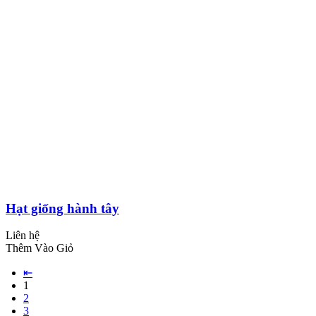
Hạt giống hành tây
Liên hệ
Thêm Vào Giỏ
⇤
1
2
3