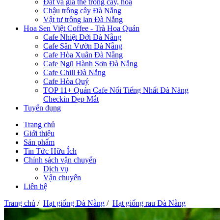
Đất và giá thể trồng cây, hoa
Chậu trồng cây Đà Nẵng
Vật tư trồng lan Đà Nẵng
Hoa Sen Việt Coffee - Trà Hoa Quán
Cafe Nhiệt Đới Đà Nẵng
Cafe Sân Vườn Đà Nẵng
Cafe Hòa Xuân Đà Nẵng
Cafe Ngũ Hành Sơn Đà Nẵng
Cafe Chill Đà Nẵng
Cafe Hòa Quý
TOP 11+ Quán Cafe Nổi Tiếng Nhất Đà Năng
Checkin Đẹp Mắt
Tuyển dụng
Trang chủ
Giới thiệu
Sản phẩm
Tin Tức Hữu Ích
Chính sách vận chuyển
Dịch vụ
Vận chuyển
Liên hệ
Trang chủ
/
Hạt giống Đà Nẵng
/
Hạt giống rau Đà Nẵng