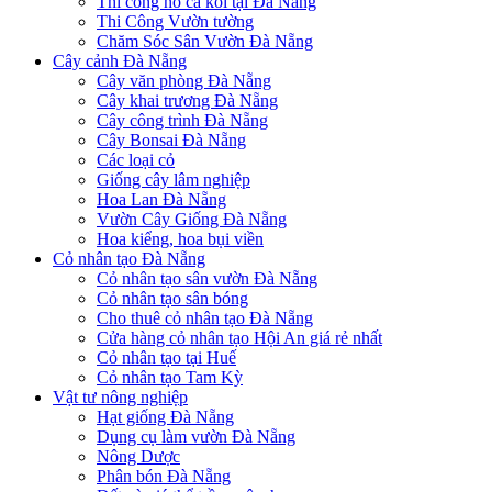
Thi công hồ cá koi tại Đà Nẵng
Thi Công Vườn tường
Chăm Sóc Sân Vườn Đà Nẵng
Cây cảnh Đà Nẵng
Cây văn phòng Đà Nẵng
Cây khai trương Đà Nẵng
Cây công trình Đà Nẵng
Cây Bonsai Đà Nẵng
Các loại cỏ
Giống cây lâm nghiệp
Hoa Lan Đà Nẵng
Vườn Cây Giống Đà Nẵng
Hoa kiểng, hoa bụi viền
Cỏ nhân tạo Đà Nẵng
Cỏ nhân tạo sân vườn Đà Nẵng
Cỏ nhân tạo sân bóng
Cho thuê cỏ nhân tạo Đà Nẵng
Cửa hàng cỏ nhân tạo Hội An giá rẻ nhất
Cỏ nhân tạo tại Huế
Cỏ nhân tạo Tam Kỳ
Vật tư nông nghiệp
Hạt giống Đà Nẵng
Dụng cụ làm vườn Đà Nẵng
Nông Dược
Phân bón Đà Nẵng