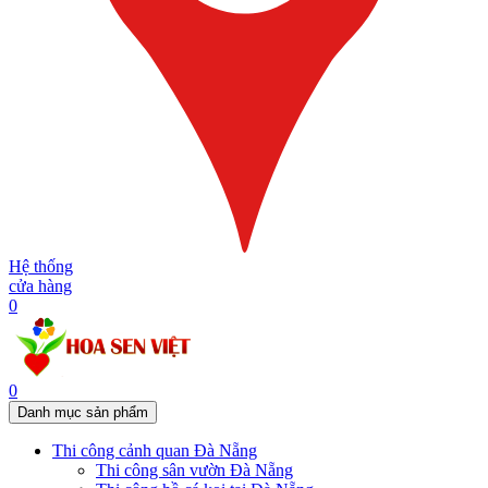
Hệ thống
cửa hàng
0
0
Danh mục sản phẩm
Thi công cảnh quan Đà Nẵng
Thi công sân vườn Đà Nẵng