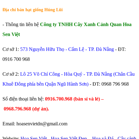
Địa chỉ bán hạt giống Húng Lũi
- Thông tin liên hệ
Công ty TNHH Cây Xanh Cảnh Quan Hoa
Sen Việt
Cơ sở 1:
573 Nguyễn Hữu Thọ - Cẩm Lệ - TP. Đà Nẵng
- ĐT:
0916 700 968
Cơ sở 2:
Lô 25 Võ Chí Công - Hòa Quý - TP. Đà Nẵng (Chân Cầu
Khuê Đông phía bên Quận Ngũ Hành Sơn)
- ĐT:
0968 796 968
​Số điện thoại liên hệ:
0916.700.968 (bán sỉ và lẻ) –
0968.796.968
(
dự án).
Email: hoasenvietdn@gmail.com
Website:
Hoa Sen Việt
-
Hoa Sen Việt Đẹp
-
Hoa và Đá
-
Cây cảnh