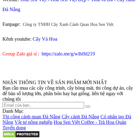
Đà Nẵng
Fanpage:
Công ty TNHH Cây Xanh Cảnh Quan Hoa Sen Việt.
Kênh youtube:
Cây Và Hoa
Group Zalo giá sỉ
:
https://zalo.me/g/wlhffd219
NHẬN THÔNG TIN VỀ SẢN PHẨM MỚI NHẤT
Bạn cần mua các cây công trình, cây bóng mát, thi công dự án, cây
để bàn số lượng lớn, phân bón hay hạt giống. liên hệ ngay với
chúng tôi
Danh Mục
Thi công cảnh quan Đà Nẵng
Cây cảnh Đà Nẵng
Cỏ nhân tạo Đà
Nẵng
Vật tư nông nghiệp
Hoa Sen Việt Coffee - Trà Hoa Quán
Tuyển dụng