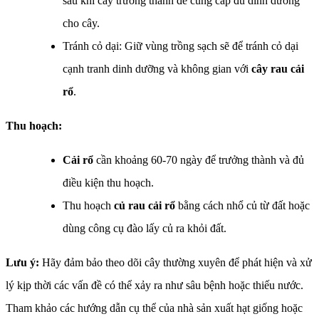
sau khi cây trưởng thành để cung cấp đủ dinh dưỡng
cho cây.
Tránh cỏ dại: Giữ vùng trồng sạch sẽ để tránh cỏ dại
cạnh tranh dinh dưỡng và không gian với
cây rau cải
rổ
.
Thu hoạch:
Cải rổ
cần khoảng 60-70 ngày để trưởng thành và đủ
điều kiện thu hoạch.
Thu hoạch
củ rau cải rổ
bằng cách nhổ củ từ đất hoặc
dùng công cụ đào lấy củ ra khỏi đất.
Lưu ý:
Hãy đảm bảo theo dõi cây thường xuyên để phát hiện và xử
lý kịp thời các vấn đề có thể xảy ra như sâu bệnh hoặc thiếu nước.
Tham khảo các hướng dẫn cụ thể của nhà sản xuất hạt giống hoặc