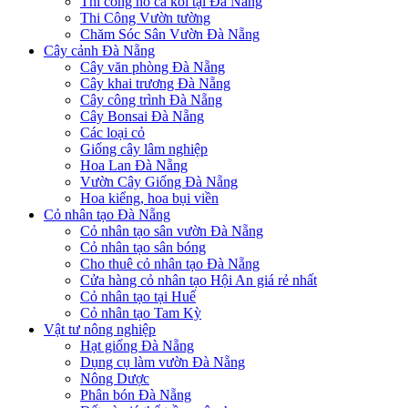
Thi công hồ cá koi tại Đà Nẵng
Thi Công Vườn tường
Chăm Sóc Sân Vườn Đà Nẵng
Cây cảnh Đà Nẵng
Cây văn phòng Đà Nẵng
Cây khai trương Đà Nẵng
Cây công trình Đà Nẵng
Cây Bonsai Đà Nẵng
Các loại cỏ
Giống cây lâm nghiệp
Hoa Lan Đà Nẵng
Vườn Cây Giống Đà Nẵng
Hoa kiểng, hoa bụi viền
Cỏ nhân tạo Đà Nẵng
Cỏ nhân tạo sân vườn Đà Nẵng
Cỏ nhân tạo sân bóng
Cho thuê cỏ nhân tạo Đà Nẵng
Cửa hàng cỏ nhân tạo Hội An giá rẻ nhất
Cỏ nhân tạo tại Huế
Cỏ nhân tạo Tam Kỳ
Vật tư nông nghiệp
Hạt giống Đà Nẵng
Dụng cụ làm vườn Đà Nẵng
Nông Dược
Phân bón Đà Nẵng