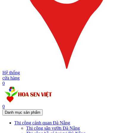
Hệ thống
cửa hàng
0
0
Danh mục sản phẩm
Thi công cảnh quan Đà Nẵng
Thi công sân vườn Đà Nẵng