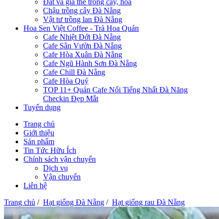
Đất và giá thể trồng cây, hoa
Chậu trồng cây Đà Nẵng
Vật tư trồng lan Đà Nẵng
Hoa Sen Việt Coffee - Trà Hoa Quán
Cafe Nhiệt Đới Đà Nẵng
Cafe Sân Vườn Đà Nẵng
Cafe Hòa Xuân Đà Nẵng
Cafe Ngũ Hành Sơn Đà Nẵng
Cafe Chill Đà Nẵng
Cafe Hòa Quý
TOP 11+ Quán Cafe Nổi Tiếng Nhất Đà Năng
Checkin Đẹp Mắt
Tuyển dụng
Trang chủ
Giới thiệu
Sản phẩm
Tin Tức Hữu Ích
Chính sách vận chuyển
Dịch vụ
Vận chuyển
Liên hệ
Trang chủ
/
Hạt giống Đà Nẵng
/
Hạt giống rau Đà Nẵng