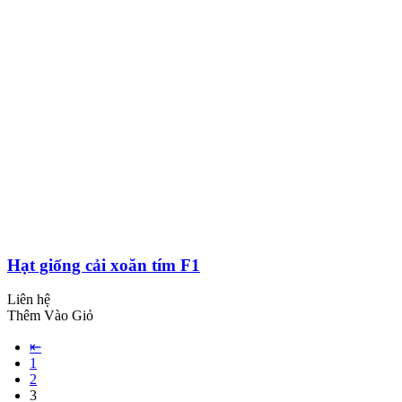
Hạt giống cải xoăn tím F1
Liên hệ
Thêm Vào Giỏ
⇤
1
2
3