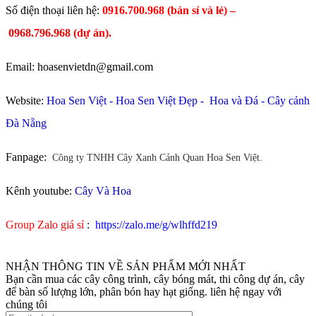
​Số điện thoại liên hệ:
0916.700.968 (bán sỉ và lẻ) –
0968.796.968
(
dự án).
Email: hoasenvietdn@gmail.com
Website:
Hoa Sen Việt
-
Hoa Sen Việt Đẹp
-
Hoa và Đá
-
Cây cảnh
Đà Nẵng
Fanpage:
Công ty TNHH Cây Xanh Cảnh Quan Hoa Sen Việt.
Kênh youtube:
Cây Và Hoa
Group Zalo giá sỉ
:
https://zalo.me/g/wlhffd219
NHẬN THÔNG TIN VỀ SẢN PHẨM MỚI NHẤT
Bạn cần mua các cây công trình, cây bóng mát, thi công dự án, cây
để bàn số lượng lớn, phân bón hay hạt giống. liên hệ ngay với
chúng tôi