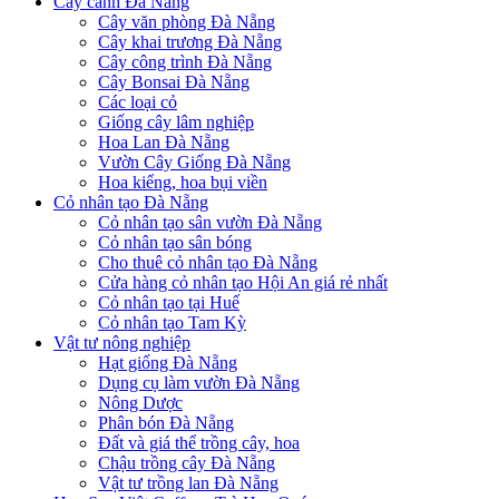
Cây cảnh Đà Nẵng
Cây văn phòng Đà Nẵng
Cây khai trương Đà Nẵng
Cây công trình Đà Nẵng
Cây Bonsai Đà Nẵng
Các loại cỏ
Giống cây lâm nghiệp
Hoa Lan Đà Nẵng
Vườn Cây Giống Đà Nẵng
Hoa kiểng, hoa bụi viền
Cỏ nhân tạo Đà Nẵng
Cỏ nhân tạo sân vườn Đà Nẵng
Cỏ nhân tạo sân bóng
Cho thuê cỏ nhân tạo Đà Nẵng
Cửa hàng cỏ nhân tạo Hội An giá rẻ nhất
Cỏ nhân tạo tại Huế
Cỏ nhân tạo Tam Kỳ
Vật tư nông nghiệp
Hạt giống Đà Nẵng
Dụng cụ làm vườn Đà Nẵng
Nông Dược
Phân bón Đà Nẵng
Đất và giá thể trồng cây, hoa
Chậu trồng cây Đà Nẵng
Vật tư trồng lan Đà Nẵng