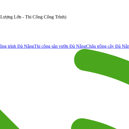
ố Lượng Lớn - Thi Công Công Trình)
ông trình Đà Nẵng
Thi công sân vườn Đà Nẵng
Chậu trồng cây Đà Nẵ