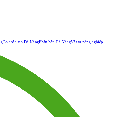
ng
Cỏ nhân tạo Đà Nẵng
Phân bón Đà Nẵng
Vật tư nông nghiệp