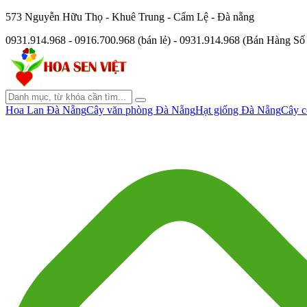
573 Nguyễn Hữu Thọ - Khuê Trung - Cẩm Lệ - Đà nẵng
0931.914.968 - 0916.700.968 (bán lẻ) - 0931.914.968 (Bán Hàng S
Hoa Lan Đà Nẵng
Cây văn phòng Đà Nẵng
Hạt giống Đà Nẵng
Cây c