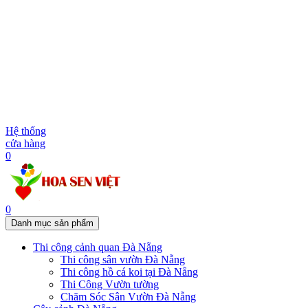
Hệ thống
cửa hàng
0
0
Danh mục sản phẩm
Thi công cảnh quan Đà Nẵng
Thi công sân vườn Đà Nẵng
Thi công hồ cá koi tại Đà Nẵng
Thi Công Vườn tường
Chăm Sóc Sân Vườn Đà Nẵng