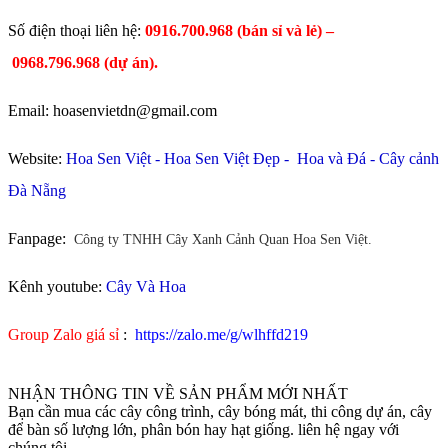
​Số điện thoại liên hệ:
0916.700.968 (bán sỉ và lẻ) –
0968.796.968
(
dự án).
Email: hoasenvietdn@gmail.com
Website:
Hoa Sen Việt
-
Hoa Sen Việt Đẹp
-
Hoa và Đá
-
Cây cảnh
Đà Nẵng
Fanpage:
Công ty TNHH Cây Xanh Cảnh Quan Hoa Sen Việt.
Kênh youtube:
Cây Và Hoa
Group Zalo giá sỉ
:
https://zalo.me/g/wlhffd219
NHẬN THÔNG TIN VỀ SẢN PHẨM MỚI NHẤT
Bạn cần mua các cây công trình, cây bóng mát, thi công dự án, cây
để bàn số lượng lớn, phân bón hay hạt giống. liên hệ ngay với
chúng tôi