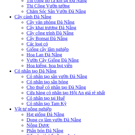
Thi công hồ cá koi tại Đà Nẵng
Thi Công Vườn tường
Chăm Sóc Sân Vườn Đà Nẵng
Cây cảnh Đà Nẵng
Cây văn phòng Đà Nẵng
Cây khai trương Đà Nẵng
Cây công trình Đà Nẵng
Cây Bonsai Đà Nẵng
Các loại cỏ
Giống cây lâm nghiệp
Hoa Lan Đà Nẵng
Vườn Cây Giống Đà Nẵng
Hoa kiểng, hoa bụi viền
Cỏ nhân tạo Đà Nẵng
Cỏ nhân tạo sân vườn Đà Nẵng
Cỏ nhân tạo sân bóng
Cho thuê cỏ nhân tạo Đà Nẵng
Cửa hàng cỏ nhân tạo Hội An giá rẻ nhất
Cỏ nhân tạo tại Huế
Cỏ nhân tạo Tam Kỳ
Vật tư nông nghiệp
Hạt giống Đà Nẵng
Dụng cụ làm vườn Đà Nẵng
Nông Dược
Phân bón Đà Nẵng