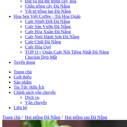
Đất và giá thể trồng cây, hoa
Chậu trồng cây Đà Nẵng
Vật tư trồng lan Đà Nẵng
Hoa Sen Việt Coffee - Trà Hoa Quán
Cafe Nhiệt Đới Đà Nẵng
Cafe Sân Vườn Đà Nẵng
Cafe Hòa Xuân Đà Nẵng
Cafe Ngũ Hành Sơn Đà Nẵng
Cafe Chill Đà Nẵng
Cafe Hòa Quý
TOP 11+ Quán Cafe Nổi Tiếng Nhất Đà Năng
Checkin Đẹp Mắt
Tuyển dụng
Trang chủ
Giới thiệu
Sản phẩm
Tin Tức Hữu Ích
Chính sách vận chuyển
Dịch vụ
Vận chuyển
Liên hệ
Trang chủ
/
Hạt giống Đà Nẵng
/
Hạt giống rau Đà Nẵng