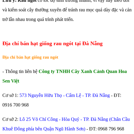
Lưu ý: Rau ngót
có tốc độ sinh trưởng nhanh, vì vậy hãy theo dõi
và kiểm soát cây thường xuyên để tránh rau mọc quá dày đặc và cản
trở lẫn nhau trong quá trình phát triển.
Địa chỉ bán hạt giống rau ngót tại Đà Nẵng
Địa chỉ bán hạt giống rau ngót
- Thông tin liên hệ
Công ty TNHH Cây Xanh Cảnh Quan Hoa
Sen Việt
Cơ sở 1:
573 Nguyễn Hữu Thọ - Cẩm Lệ - TP. Đà Nẵng
- ĐT:
0916 700 968
Cơ sở 2:
Lô 25 Võ Chí Công - Hòa Quý - TP. Đà Nẵng (Chân Cầu
Khuê Đông phía bên Quận Ngũ Hành Sơn)
- ĐT:
0968 796 968