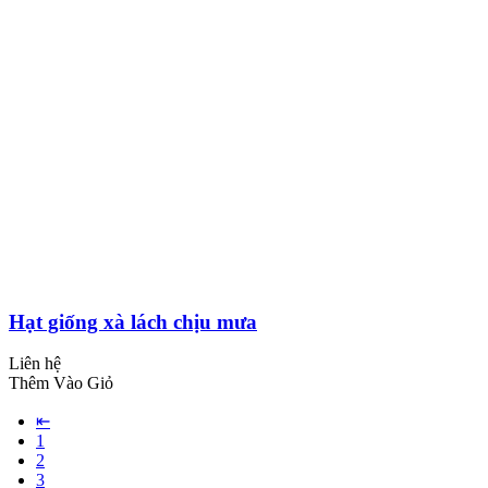
Hạt giống xà lách chịu mưa
Liên hệ
Thêm Vào Giỏ
⇤
1
2
3