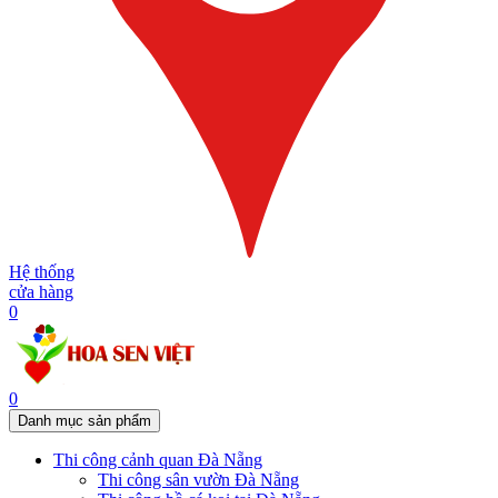
Hệ thống
cửa hàng
0
0
Danh mục sản phẩm
Thi công cảnh quan Đà Nẵng
Thi công sân vườn Đà Nẵng