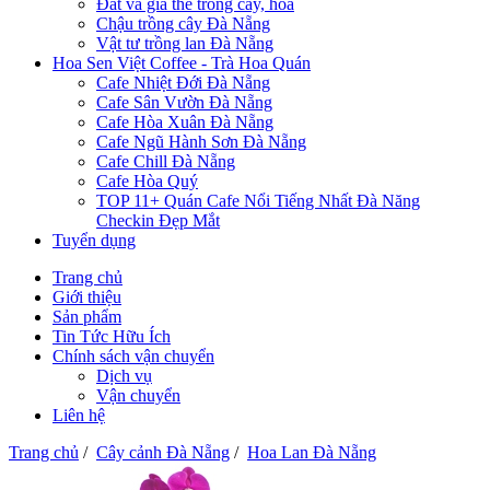
Đất và giá thể trồng cây, hoa
Chậu trồng cây Đà Nẵng
Vật tư trồng lan Đà Nẵng
Hoa Sen Việt Coffee - Trà Hoa Quán
Cafe Nhiệt Đới Đà Nẵng
Cafe Sân Vườn Đà Nẵng
Cafe Hòa Xuân Đà Nẵng
Cafe Ngũ Hành Sơn Đà Nẵng
Cafe Chill Đà Nẵng
Cafe Hòa Quý
TOP 11+ Quán Cafe Nổi Tiếng Nhất Đà Năng
Checkin Đẹp Mắt
Tuyển dụng
Trang chủ
Giới thiệu
Sản phẩm
Tin Tức Hữu Ích
Chính sách vận chuyển
Dịch vụ
Vận chuyển
Liên hệ
Trang chủ
/
Cây cảnh Đà Nẵng
/
Hoa Lan Đà Nẵng