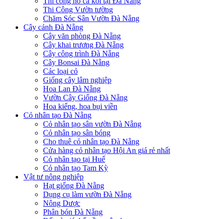
Thi công hồ cá koi tại Đà Nẵng
Thi Công Vườn tường
Chăm Sóc Sân Vườn Đà Nẵng
Cây cảnh Đà Nẵng
Cây văn phòng Đà Nẵng
Cây khai trương Đà Nẵng
Cây công trình Đà Nẵng
Cây Bonsai Đà Nẵng
Các loại cỏ
Giống cây lâm nghiệp
Hoa Lan Đà Nẵng
Vườn Cây Giống Đà Nẵng
Hoa kiểng, hoa bụi viền
Cỏ nhân tạo Đà Nẵng
Cỏ nhân tạo sân vườn Đà Nẵng
Cỏ nhân tạo sân bóng
Cho thuê cỏ nhân tạo Đà Nẵng
Cửa hàng cỏ nhân tạo Hội An giá rẻ nhất
Cỏ nhân tạo tại Huế
Cỏ nhân tạo Tam Kỳ
Vật tư nông nghiệp
Hạt giống Đà Nẵng
Dụng cụ làm vườn Đà Nẵng
Nông Dược
Phân bón Đà Nẵng