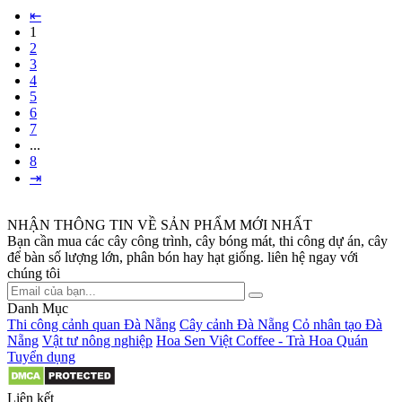
⇤
1
2
3
4
5
6
7
...
8
⇥
NHẬN THÔNG TIN VỀ SẢN PHẨM MỚI NHẤT
Bạn cần mua các cây công trình, cây bóng mát, thi công dự án, cây
để bàn số lượng lớn, phân bón hay hạt giống. liên hệ ngay với
chúng tôi
Danh Mục
Thi công cảnh quan Đà Nẵng
Cây cảnh Đà Nẵng
Cỏ nhân tạo Đà
Nẵng
Vật tư nông nghiệp
Hoa Sen Việt Coffee - Trà Hoa Quán
Tuyển dụng
Liên kết