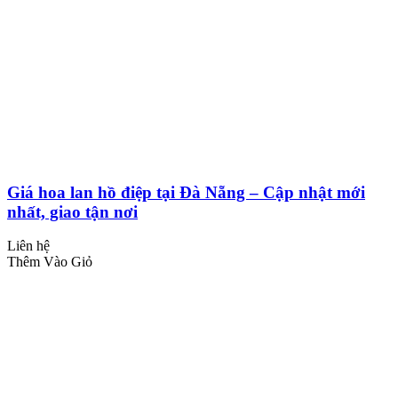
Giá hoa lan hồ điệp tại Đà Nẵng – Cập nhật mới
nhất, giao tận nơi
Liên hệ
Thêm Vào Giỏ