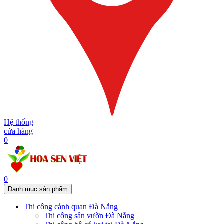
Hệ thống
cửa hàng
0
0
Danh mục sản phẩm
Thi công cảnh quan Đà Nẵng
Thi công sân vườn Đà Nẵng