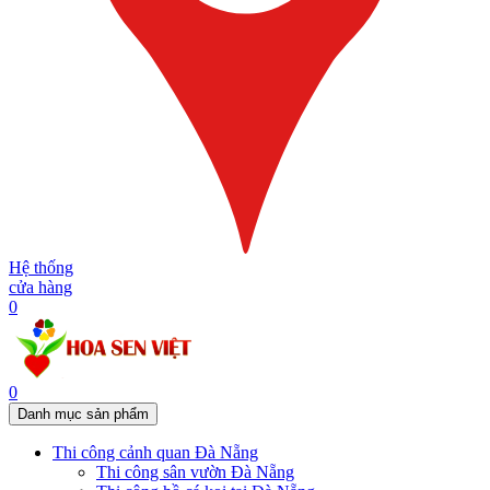
Hệ thống
cửa hàng
0
0
Danh mục sản phẩm
Thi công cảnh quan Đà Nẵng
Thi công sân vườn Đà Nẵng