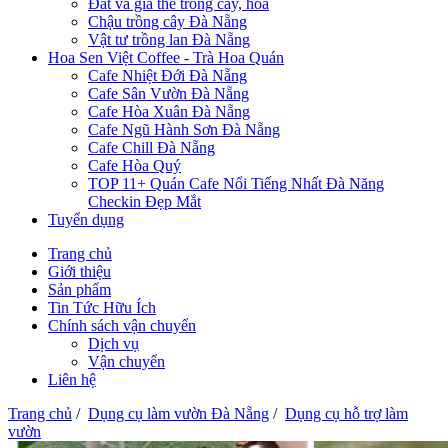
Đất và giá thể trồng cây, hoa
Chậu trồng cây Đà Nẵng
Vật tư trồng lan Đà Nẵng
Hoa Sen Việt Coffee - Trà Hoa Quán
Cafe Nhiệt Đới Đà Nẵng
Cafe Sân Vườn Đà Nẵng
Cafe Hòa Xuân Đà Nẵng
Cafe Ngũ Hành Sơn Đà Nẵng
Cafe Chill Đà Nẵng
Cafe Hòa Quý
TOP 11+ Quán Cafe Nổi Tiếng Nhất Đà Năng
Checkin Đẹp Mắt
Tuyển dụng
Trang chủ
Giới thiệu
Sản phẩm
Tin Tức Hữu Ích
Chính sách vận chuyển
Dịch vụ
Vận chuyển
Liên hệ
Trang chủ
/
Dụng cụ làm vườn Đà Nẵng
/
Dụng cụ hỗ trợ làm
vườn