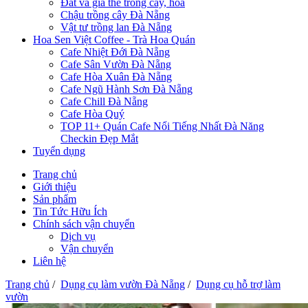
Đất và giá thể trồng cây, hoa
Chậu trồng cây Đà Nẵng
Vật tư trồng lan Đà Nẵng
Hoa Sen Việt Coffee - Trà Hoa Quán
Cafe Nhiệt Đới Đà Nẵng
Cafe Sân Vườn Đà Nẵng
Cafe Hòa Xuân Đà Nẵng
Cafe Ngũ Hành Sơn Đà Nẵng
Cafe Chill Đà Nẵng
Cafe Hòa Quý
TOP 11+ Quán Cafe Nổi Tiếng Nhất Đà Năng
Checkin Đẹp Mắt
Tuyển dụng
Trang chủ
Giới thiệu
Sản phẩm
Tin Tức Hữu Ích
Chính sách vận chuyển
Dịch vụ
Vận chuyển
Liên hệ
Trang chủ
/
Dụng cụ làm vườn Đà Nẵng
/
Dụng cụ hỗ trợ làm
vườn