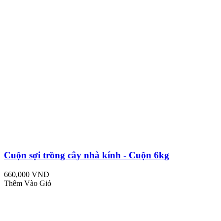
Cuộn sợi trồng cây nhà kính - Cuộn 6kg
660,000 VND
Thêm Vào Giỏ