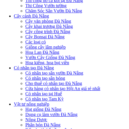
Thi công hồ cá koi tại Đà Nẵng
Thi Công Vườn tường
Chăm Sóc Sân Vườn Đà Nẵng
Cây cảnh Đà Nẵng
Cây văn phòng Đà Nẵng
Cây khai trương Đà Nẵng
Cây công trình Đà Nẵng
Cây Bonsai Đà Nẵng
Các loại cỏ
Giống cây lâm nghiệp
Hoa Lan Đà Nẵng
Vườn Cây Giống Đà Nẵng
Hoa kiểng, hoa bụi viền
Cỏ nhân tạo Đà Nẵng
Cỏ nhân tạo sân vườn Đà Nẵng
Cỏ nhân tạo sân bóng
Cho thuê cỏ nhân tạo Đà Nẵng
Cửa hàng cỏ nhân tạo Hội An giá rẻ nhất
Cỏ nhân tạo tại Huế
Cỏ nhân tạo Tam Kỳ
Vật tư nông nghiệp
Hạt giống Đà Nẵng
Dụng cụ làm vườn Đà Nẵng
Nông Dược
Phân bón Đà Nẵng