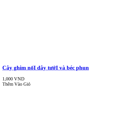
Cây ghim nốI dây tướI và béc phun
1,000 VND
Thêm Vào Giỏ