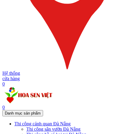
Hệ thống
cửa hàng
0
0
Danh mục sản phẩm
Thi công cảnh quan Đà Nẵng
Thi công sân vườn Đà Nẵng