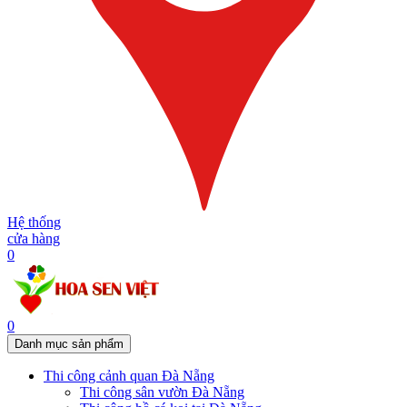
Hệ thống
cửa hàng
0
0
Danh mục sản phẩm
Thi công cảnh quan Đà Nẵng
Thi công sân vườn Đà Nẵng