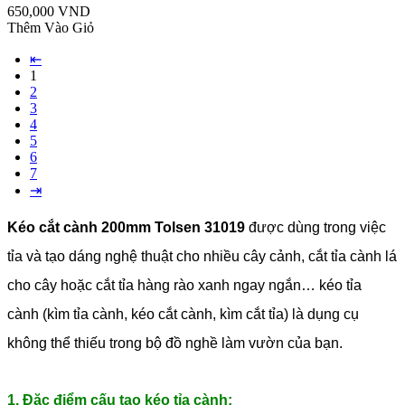
650,000 VND
Thêm Vào Giỏ
⇤
1
2
3
4
5
6
7
⇥
Kéo cắt cành 200mm Tolsen 31019
được dùng trong việc
tỉa và tạo dáng nghệ thuật cho nhiều cây cảnh, cắt tỉa cành lá
cho cây hoặc cắt tỉa hàng rào xanh ngay ngắn… kéo tỉa
cành (kìm tỉa cành, kéo cắt cành, kìm cắt tỉa) là dụng cụ
không thể thiếu trong bộ đồ nghề làm vườn của bạn.
1. Đặc điểm cấu tạo kéo tỉa cành: