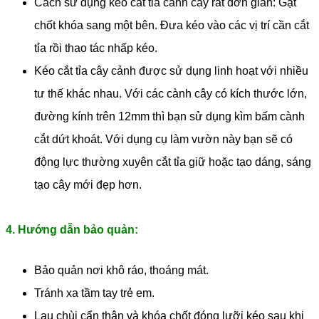
Cách sử dụng kéo cắt tỉa cành cây rất đơn giản: Gạt
chốt khóa sang một bên. Đưa kéo vào các vị trí cần cắt
tỉa rồi thao tác nhấp kéo.
Kéo cắt tỉa cây cảnh được sử dụng linh hoạt với nhiều
tư thế khác nhau. Với các cành cây có kích thước lớn,
đường kính trên 12mm thì bạn sử dụng kìm bấm cành
cắt dứt khoát. Với dụng cụ làm vườn này bạn sẽ có
động lực thường xuyên cắt tỉa giữ hoặc tạo dáng, sáng
tạo cây mới đẹp hơn.
4. Hướng dẫn bảo quản:
Bảo quản nơi khô ráo, thoáng mát.
Tránh xa tầm tay trẻ em.
Lau chùi cẩn thận và khóa chốt đóng lưỡi kéo sau khi