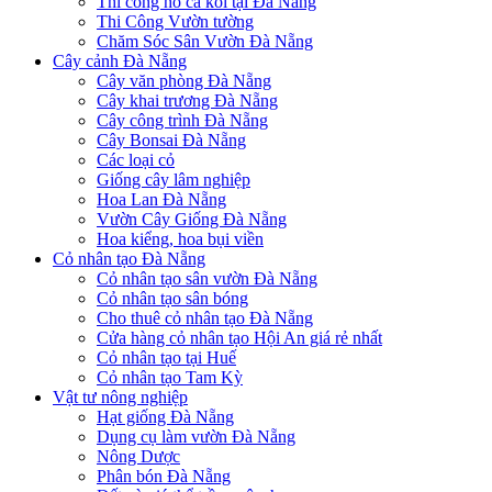
Thi công hồ cá koi tại Đà Nẵng
Thi Công Vườn tường
Chăm Sóc Sân Vườn Đà Nẵng
Cây cảnh Đà Nẵng
Cây văn phòng Đà Nẵng
Cây khai trương Đà Nẵng
Cây công trình Đà Nẵng
Cây Bonsai Đà Nẵng
Các loại cỏ
Giống cây lâm nghiệp
Hoa Lan Đà Nẵng
Vườn Cây Giống Đà Nẵng
Hoa kiểng, hoa bụi viền
Cỏ nhân tạo Đà Nẵng
Cỏ nhân tạo sân vườn Đà Nẵng
Cỏ nhân tạo sân bóng
Cho thuê cỏ nhân tạo Đà Nẵng
Cửa hàng cỏ nhân tạo Hội An giá rẻ nhất
Cỏ nhân tạo tại Huế
Cỏ nhân tạo Tam Kỳ
Vật tư nông nghiệp
Hạt giống Đà Nẵng
Dụng cụ làm vườn Đà Nẵng
Nông Dược
Phân bón Đà Nẵng