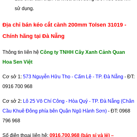
sử dụng.
Địa chỉ bán kéo cắt cành 200mm Tolsen 31019 -
Chính hãng tại Đà Nẵng
Thông tin liên hệ
Công ty TNHH Cây Xanh Cảnh Quan
Hoa Sen Việt
Cơ sở 1:
573 Nguyễn Hữu Thọ - Cẩm Lệ - TP. Đà Nẵng
- ĐT:
0916 700 968
Cơ sở 2:
Lô 25 Võ Chí Công - Hòa Quý - TP. Đà Nẵng (Chân
Cầu Khuê Đông phía bên Quận Ngũ Hành Sơn)
- ĐT:
0968
796 968
​Số điện thoại liên hệ:
0916.700.968 (bán sỉ và lẻ) –