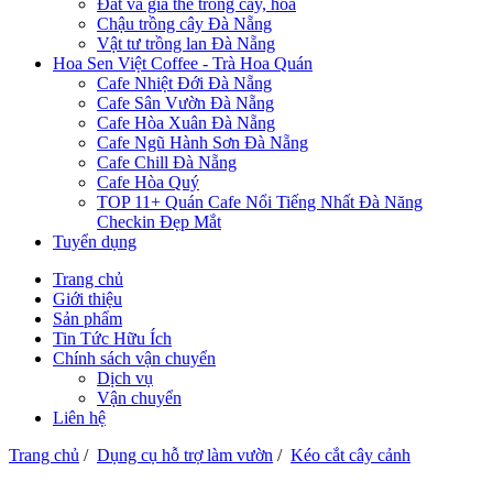
Đất và giá thể trồng cây, hoa
Chậu trồng cây Đà Nẵng
Vật tư trồng lan Đà Nẵng
Hoa Sen Việt Coffee - Trà Hoa Quán
Cafe Nhiệt Đới Đà Nẵng
Cafe Sân Vườn Đà Nẵng
Cafe Hòa Xuân Đà Nẵng
Cafe Ngũ Hành Sơn Đà Nẵng
Cafe Chill Đà Nẵng
Cafe Hòa Quý
TOP 11+ Quán Cafe Nổi Tiếng Nhất Đà Năng
Checkin Đẹp Mắt
Tuyển dụng
Trang chủ
Giới thiệu
Sản phẩm
Tin Tức Hữu Ích
Chính sách vận chuyển
Dịch vụ
Vận chuyển
Liên hệ
Trang chủ
/
Dụng cụ hỗ trợ làm vườn
/
Kéo cắt cây cảnh