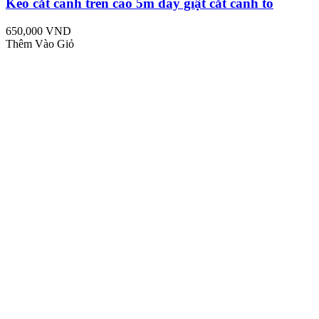
Kéo cắt cành trên cao 5m dây giật cắt cành to
650,000 VND
Thêm Vào Giỏ