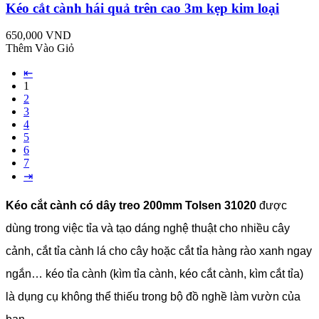
Kéo cắt cành hái quả trên cao 3m kẹp kim loại
650,000 VND
Thêm Vào Giỏ
⇤
1
2
3
4
5
6
7
⇥
Kéo cắt cành có dây treo 200mm Tolsen 31020
được
dùng trong việc tỉa và tạo dáng nghệ thuật cho nhiều cây
cảnh, cắt tỉa cành lá cho cây hoặc cắt tỉa hàng rào xanh ngay
ngắn… kéo tỉa cành (kìm tỉa cành, kéo cắt cành, kìm cắt tỉa)
là dụng cụ không thể thiếu trong bộ đồ nghề làm vườn của