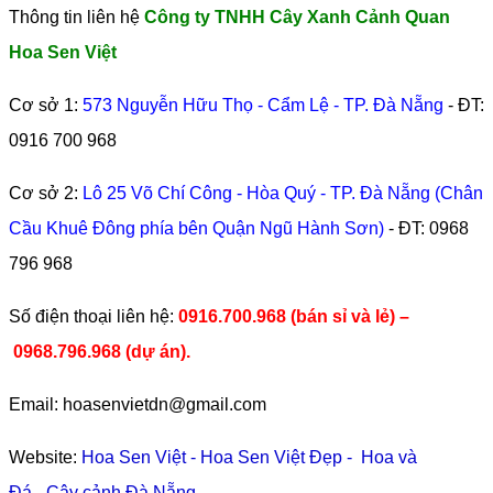
Thông tin liên hệ
Công ty TNHH Cây Xanh Cảnh Quan
Hoa Sen Việt
Cơ sở 1:
573 Nguyễn Hữu Thọ - Cẩm Lệ - TP. Đà Nẵng
- ĐT:
0916 700 968
Cơ sở 2:
Lô 25 Võ Chí Công - Hòa Quý - TP. Đà Nẵng (Chân
Cầu Khuê Đông phía bên Quận Ngũ Hành Sơn)
- ĐT:
0968
796 968
​Số điện thoại liên hệ:
0916.700.968 (bán sỉ và lẻ) –
0968.796.968
(
dự án).
Email: hoasenvietdn@gmail.com
Website:
Hoa Sen Việt
-
Hoa Sen Việt Đẹp
-
Hoa và
Đá
-
Cây cảnh Đà Nẵng