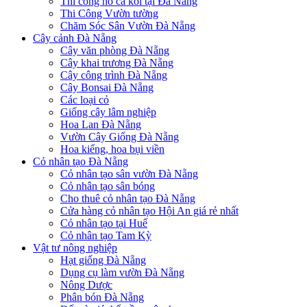
Thi công hồ cá koi tại Đà Nẵng
Thi Công Vườn tường
Chăm Sóc Sân Vườn Đà Nẵng
Cây cảnh Đà Nẵng
Cây văn phòng Đà Nẵng
Cây khai trương Đà Nẵng
Cây công trình Đà Nẵng
Cây Bonsai Đà Nẵng
Các loại cỏ
Giống cây lâm nghiệp
Hoa Lan Đà Nẵng
Vườn Cây Giống Đà Nẵng
Hoa kiểng, hoa bụi viền
Cỏ nhân tạo Đà Nẵng
Cỏ nhân tạo sân vườn Đà Nẵng
Cỏ nhân tạo sân bóng
Cho thuê cỏ nhân tạo Đà Nẵng
Cửa hàng cỏ nhân tạo Hội An giá rẻ nhất
Cỏ nhân tạo tại Huế
Cỏ nhân tạo Tam Kỳ
Vật tư nông nghiệp
Hạt giống Đà Nẵng
Dụng cụ làm vườn Đà Nẵng
Nông Dược
Phân bón Đà Nẵng