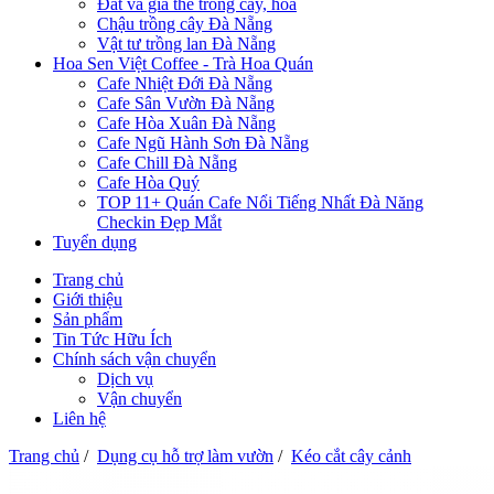
Đất và giá thể trồng cây, hoa
Chậu trồng cây Đà Nẵng
Vật tư trồng lan Đà Nẵng
Hoa Sen Việt Coffee - Trà Hoa Quán
Cafe Nhiệt Đới Đà Nẵng
Cafe Sân Vườn Đà Nẵng
Cafe Hòa Xuân Đà Nẵng
Cafe Ngũ Hành Sơn Đà Nẵng
Cafe Chill Đà Nẵng
Cafe Hòa Quý
TOP 11+ Quán Cafe Nổi Tiếng Nhất Đà Năng
Checkin Đẹp Mắt
Tuyển dụng
Trang chủ
Giới thiệu
Sản phẩm
Tin Tức Hữu Ích
Chính sách vận chuyển
Dịch vụ
Vận chuyển
Liên hệ
Trang chủ
/
Dụng cụ hỗ trợ làm vườn
/
Kéo cắt cây cảnh