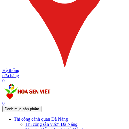
Hệ thống
cửa hàng
0
0
Danh mục sản phẩm
Thi công cảnh quan Đà Nẵng
Thi công sân vườn Đà Nẵng