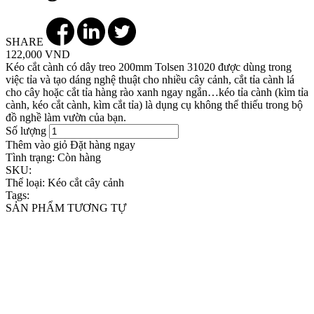
SHARE
122,000 VND
Kéo cắt cành có dây treo 200mm Tolsen 31020 được dùng trong
việc tỉa và tạo dáng nghệ thuật cho nhiều cây cảnh, cắt tỉa cành lá
cho cây hoặc cắt tỉa hàng rào xanh ngay ngắn…kéo tỉa cành (kìm tỉa
cành, kéo cắt cành, kìm cắt tỉa) là dụng cụ không thể thiếu trong bộ
đồ nghề làm vườn của bạn.
Số lượng
Thêm vào giỏ
Đặt hàng ngay
Tình trạng:
Còn hàng
SKU:
Thể loại:
Kéo cắt cây cảnh
Tags:
SẢN PHẨM TƯƠNG TỰ