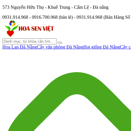
573 Nguyễn Hữu Thọ - Khuê Trung - Cẩm Lệ - Đà nẵng
0931.914.968 - 0916.700.968 (bán lẻ) - 0931.914.968 (Bán Hàng S
Hoa Lan Đà Nẵng
Cây văn phòng Đà Nẵng
Hạt giống Đà Nẵng
Cây c