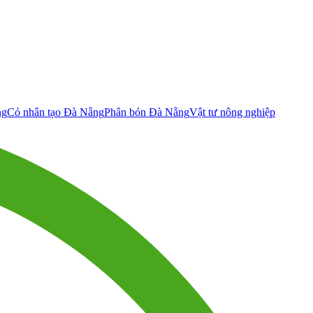
ng
Cỏ nhân tạo Đà Nẵng
Phân bón Đà Nẵng
Vật tư nông nghiệp