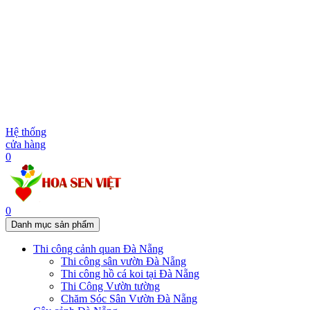
Hệ thống
cửa hàng
0
0
Danh mục sản phẩm
Thi công cảnh quan Đà Nẵng
Thi công sân vườn Đà Nẵng
Thi công hồ cá koi tại Đà Nẵng
Thi Công Vườn tường
Chăm Sóc Sân Vườn Đà Nẵng