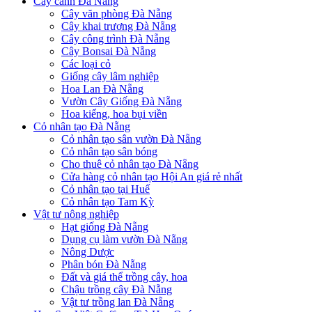
Cây cảnh Đà Nẵng
Cây văn phòng Đà Nẵng
Cây khai trương Đà Nẵng
Cây công trình Đà Nẵng
Cây Bonsai Đà Nẵng
Các loại cỏ
Giống cây lâm nghiệp
Hoa Lan Đà Nẵng
Vườn Cây Giống Đà Nẵng
Hoa kiểng, hoa bụi viền
Cỏ nhân tạo Đà Nẵng
Cỏ nhân tạo sân vườn Đà Nẵng
Cỏ nhân tạo sân bóng
Cho thuê cỏ nhân tạo Đà Nẵng
Cửa hàng cỏ nhân tạo Hội An giá rẻ nhất
Cỏ nhân tạo tại Huế
Cỏ nhân tạo Tam Kỳ
Vật tư nông nghiệp
Hạt giống Đà Nẵng
Dụng cụ làm vườn Đà Nẵng
Nông Dược
Phân bón Đà Nẵng
Đất và giá thể trồng cây, hoa
Chậu trồng cây Đà Nẵng
Vật tư trồng lan Đà Nẵng