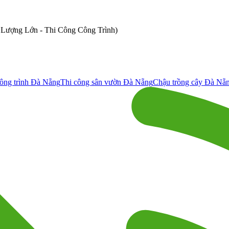
ố Lượng Lớn - Thi Công Công Trình)
ông trình Đà Nẵng
Thi công sân vườn Đà Nẵng
Chậu trồng cây Đà Nẵ