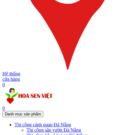
Hệ thống
cửa hàng
0
0
Danh mục sản phẩm
Thi công cảnh quan Đà Nẵng
Thi công sân vườn Đà Nẵng