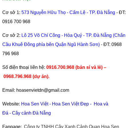
Cơ sở 1:
573 Nguyễn Hữu Thọ - Cẩm Lệ - TP. Đà Nẵng
- ĐT:
0916 700 968
Cơ sở 2:
Lô 25 Võ Chí Công - Hòa Quý - TP. Đà Nẵng (Chân
Cầu Khuê Đông phía bên Quận Ngũ Hành Sơn)
- ĐT:
0968
796 968
​Số điện thoại liên hệ:
0916.700.968 (bán sỉ và lẻ) –
0968.796.968
(
dự án).
Email: hoasenvietdn@gmail.com
Website:
Hoa Sen Việt
-
Hoa Sen Việt Đẹp
-
Hoa và
Đá
-
Cây cảnh Đà Nẵng
Fanpage:
Công ty TNHH Cây Xanh Cảnh Quan Hoa Sen