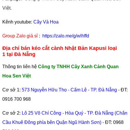
Việt.
Kênh youtube:
Cây Và Hoa
Group Zalo giá sỉ
:
https://zalo.me/g/wlhffd
Địa chỉ bán kéo cắt cành Nhật Bản Kapusi loại
1 tại Đà Nẵng
Thông tin liên hệ
Công ty TNHH Cây Xanh Cảnh Quan
Hoa Sen Việt
Cơ sở 1:
573 Nguyễn Hữu Thọ - Cẩm Lệ - TP. Đà Nẵng
- ĐT:
0916 700 968
Cơ sở 2:
Lô 25 Võ Chí Công - Hòa Quý - TP. Đà Nẵng (Chân
Cầu Khuê Đông phía bên Quận Ngũ Hành Sơn)
- ĐT:
0968