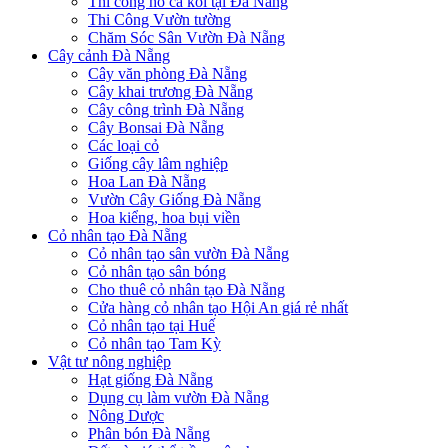
Thi công hồ cá koi tại Đà Nẵng
Thi Công Vườn tường
Chăm Sóc Sân Vườn Đà Nẵng
Cây cảnh Đà Nẵng
Cây văn phòng Đà Nẵng
Cây khai trương Đà Nẵng
Cây công trình Đà Nẵng
Cây Bonsai Đà Nẵng
Các loại cỏ
Giống cây lâm nghiệp
Hoa Lan Đà Nẵng
Vườn Cây Giống Đà Nẵng
Hoa kiểng, hoa bụi viền
Cỏ nhân tạo Đà Nẵng
Cỏ nhân tạo sân vườn Đà Nẵng
Cỏ nhân tạo sân bóng
Cho thuê cỏ nhân tạo Đà Nẵng
Cửa hàng cỏ nhân tạo Hội An giá rẻ nhất
Cỏ nhân tạo tại Huế
Cỏ nhân tạo Tam Kỳ
Vật tư nông nghiệp
Hạt giống Đà Nẵng
Dụng cụ làm vườn Đà Nẵng
Nông Dược
Phân bón Đà Nẵng