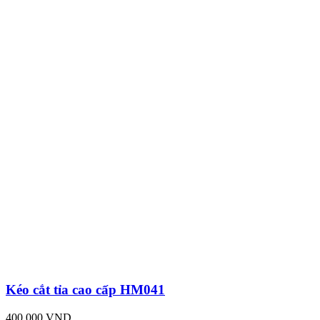
Kéo cắt tỉa cao cấp HM041
400,000 VND