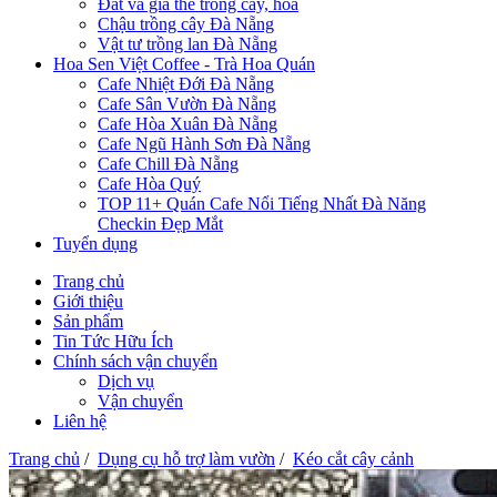
Đất và giá thể trồng cây, hoa
Chậu trồng cây Đà Nẵng
Vật tư trồng lan Đà Nẵng
Hoa Sen Việt Coffee - Trà Hoa Quán
Cafe Nhiệt Đới Đà Nẵng
Cafe Sân Vườn Đà Nẵng
Cafe Hòa Xuân Đà Nẵng
Cafe Ngũ Hành Sơn Đà Nẵng
Cafe Chill Đà Nẵng
Cafe Hòa Quý
TOP 11+ Quán Cafe Nổi Tiếng Nhất Đà Năng
Checkin Đẹp Mắt
Tuyển dụng
Trang chủ
Giới thiệu
Sản phẩm
Tin Tức Hữu Ích
Chính sách vận chuyển
Dịch vụ
Vận chuyển
Liên hệ
Trang chủ
/
Dụng cụ hỗ trợ làm vườn
/
Kéo cắt cây cảnh