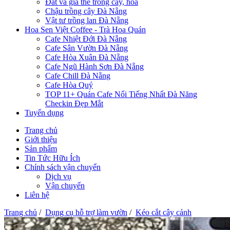
Đất và giá thể trồng cây, hoa
Chậu trồng cây Đà Nẵng
Vật tư trồng lan Đà Nẵng
Hoa Sen Việt Coffee - Trà Hoa Quán
Cafe Nhiệt Đới Đà Nẵng
Cafe Sân Vườn Đà Nẵng
Cafe Hòa Xuân Đà Nẵng
Cafe Ngũ Hành Sơn Đà Nẵng
Cafe Chill Đà Nẵng
Cafe Hòa Quý
TOP 11+ Quán Cafe Nổi Tiếng Nhất Đà Năng
Checkin Đẹp Mắt
Tuyển dụng
Trang chủ
Giới thiệu
Sản phẩm
Tin Tức Hữu Ích
Chính sách vận chuyển
Dịch vụ
Vận chuyển
Liên hệ
Trang chủ
/
Dụng cụ hỗ trợ làm vườn
/
Kéo cắt cây cảnh