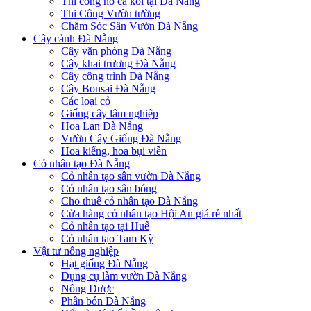
Thi công hồ cá koi tại Đà Nẵng
Thi Công Vườn tường
Chăm Sóc Sân Vườn Đà Nẵng
Cây cảnh Đà Nẵng
Cây văn phòng Đà Nẵng
Cây khai trương Đà Nẵng
Cây công trình Đà Nẵng
Cây Bonsai Đà Nẵng
Các loại cỏ
Giống cây lâm nghiệp
Hoa Lan Đà Nẵng
Vườn Cây Giống Đà Nẵng
Hoa kiểng, hoa bụi viền
Cỏ nhân tạo Đà Nẵng
Cỏ nhân tạo sân vườn Đà Nẵng
Cỏ nhân tạo sân bóng
Cho thuê cỏ nhân tạo Đà Nẵng
Cửa hàng cỏ nhân tạo Hội An giá rẻ nhất
Cỏ nhân tạo tại Huế
Cỏ nhân tạo Tam Kỳ
Vật tư nông nghiệp
Hạt giống Đà Nẵng
Dụng cụ làm vườn Đà Nẵng
Nông Dược
Phân bón Đà Nẵng