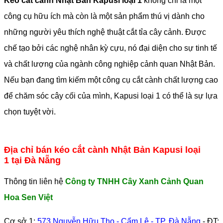
Kéo cắt cành Nhật Bản Kapusi
loại 1
không chỉ là một
công cụ hữu ích mà còn là một sản phẩm thú vị dành cho
những người yêu thích nghệ thuật cắt tỉa cây cảnh. Được
chế tạo bởi các nghệ nhân kỳ cựu, nó đại diện cho sự tinh tế
và chất lượng của ngành công nghiệp cảnh quan Nhật Bản.
Nếu bạn đang tìm kiếm một công cụ cắt cành chất lượng cao
để chăm sóc cây cối của mình, Kapusi loại 1 có thể là sự lựa
chọn tuyệt vời.
Địa chỉ bán kéo cắt cành Nhật Bản Kapusi loại
1 tại Đà Nẵng
Thông tin liên hệ
Công ty TNHH Cây Xanh Cảnh Quan
Hoa Sen Việt
Cơ sở 1:
573 Nguyễn Hữu Thọ - Cẩm Lệ - TP. Đà Nẵng
- ĐT: