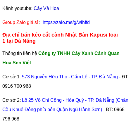
Kênh youtube:
Cây Và Hoa
Group Zalo giá sỉ
:
https://zalo.me/g/wlhffd
Địa chỉ bán kéo cắt cành Nhật Bản Kapusi loại
1 tại Đà Nẵng
Thông tin liên hệ
Công ty TNHH Cây Xanh Cảnh Quan
Hoa Sen Việt
Cơ sở 1:
573 Nguyễn Hữu Thọ - Cẩm Lệ - TP. Đà Nẵng
- ĐT:
0916 700 968
Cơ sở 2:
Lô 25 Võ Chí Công - Hòa Quý - TP. Đà Nẵng (Chân
Cầu Khuê Đông phía bên Quận Ngũ Hành Sơn)
- ĐT:
0968
796 968