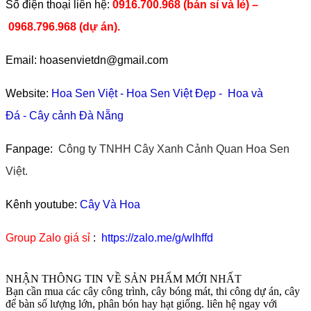
​Số điện thoại liên hệ:
0916.700.968 (bán sỉ và lẻ) –
0968.796.968
(
dự án).
Email: hoasenvietdn@gmail.com
Website:
Hoa Sen Việt
-
Hoa Sen Việt Đẹp
-
Hoa và
Đá
-
Cây cảnh Đà Nẵng
Fanpage:
Công ty TNHH Cây Xanh Cảnh Quan Hoa Sen
Việt.
Kênh youtube:
Cây Và Hoa
Group Zalo giá sỉ
:
https://zalo.me/g/wlhffd
NHẬN THÔNG TIN VỀ SẢN PHẨM MỚI NHẤT
Bạn cần mua các cây công trình, cây bóng mát, thi công dự án, cây
để bàn số lượng lớn, phân bón hay hạt giống. liên hệ ngay với