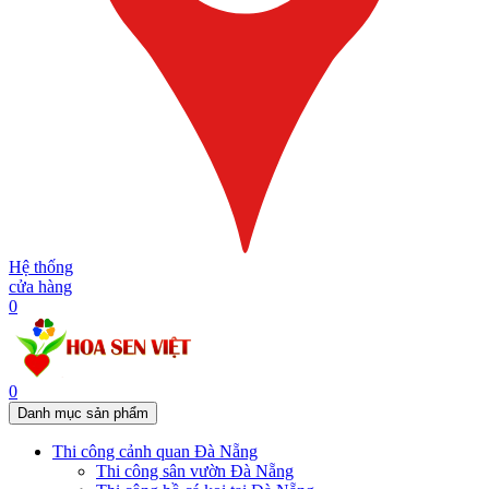
Hệ thống
cửa hàng
0
0
Danh mục sản phẩm
Thi công cảnh quan Đà Nẵng
Thi công sân vườn Đà Nẵng