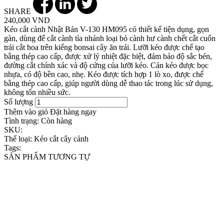
SHARE
240,000 VND
Kéo cắt cành Nhật Bản V-130 HM095 có thiết kế tiện dụng, gọn
gàn, dùng để cắt cành tỉa nhánh loại bỏ cành hư cành chết cắt cuốn
trái cắt hoa trên kiểng bonsai cây ăn trái. Lưỡi kéo được chế tạo
bằng thép cao cấp, được xử lý nhiệt đặc biệt, đảm bảo độ sắc bén,
đường cắt chính xác và độ cứng của lưỡi kéo. Cán kéo được bọc
nhựa, có độ bền cao, nhẹ. Kéo được tích hợp 1 lò xo, được chế
bằng thép cao cấp, giúp người dùng dễ thao tác trong lúc sử dụng,
không tốn nhiều sức.
Số lượng
Thêm vào giỏ
Đặt hàng ngay
Tình trạng:
Còn hàng
SKU:
Thể loại:
Kéo cắt cây cảnh
Tags:
SẢN PHẨM TƯƠNG TỰ