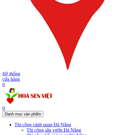
Hệ thống
cửa hàng
0
0
Danh mục sản phẩm
Thi công cảnh quan Đà Nẵng
Thi công sân vườn Đà Nẵng