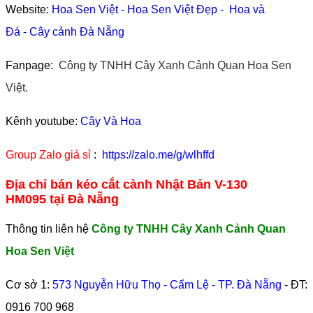
Website:
Hoa Sen Việt
-
Hoa Sen Việt Đẹp
-
Hoa và
Đá
-
Cây cảnh Đà Nẵng
Fanpage:
Công ty TNHH Cây Xanh Cảnh Quan Hoa Sen
Việt.
Kênh youtube:
Cây Và Hoa
Group Zalo giá sỉ
:
https://zalo.me/g/wlhffd
Địa chỉ bán kéo cắt cành Nhật Bản V-130
HM095 tại Đà Nẵng
Thông tin liên hệ
Công ty TNHH Cây Xanh Cảnh Quan
Hoa Sen Việt
Cơ sở 1:
573 Nguyễn Hữu Thọ - Cẩm Lệ - TP. Đà Nẵng
- ĐT:
0916 700 968