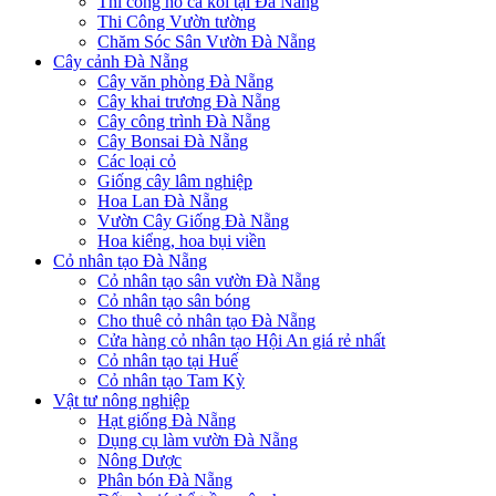
Thi công hồ cá koi tại Đà Nẵng
Thi Công Vườn tường
Chăm Sóc Sân Vườn Đà Nẵng
Cây cảnh Đà Nẵng
Cây văn phòng Đà Nẵng
Cây khai trương Đà Nẵng
Cây công trình Đà Nẵng
Cây Bonsai Đà Nẵng
Các loại cỏ
Giống cây lâm nghiệp
Hoa Lan Đà Nẵng
Vườn Cây Giống Đà Nẵng
Hoa kiểng, hoa bụi viền
Cỏ nhân tạo Đà Nẵng
Cỏ nhân tạo sân vườn Đà Nẵng
Cỏ nhân tạo sân bóng
Cho thuê cỏ nhân tạo Đà Nẵng
Cửa hàng cỏ nhân tạo Hội An giá rẻ nhất
Cỏ nhân tạo tại Huế
Cỏ nhân tạo Tam Kỳ
Vật tư nông nghiệp
Hạt giống Đà Nẵng
Dụng cụ làm vườn Đà Nẵng
Nông Dược
Phân bón Đà Nẵng