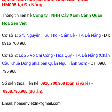
HM095 tại Đà Nẵng
Thông tin liên hệ
Công ty TNHH Cây Xanh Cảnh Quan
Hoa Sen Việt
Cơ sở 1:
573 Nguyễn Hữu Thọ - Cẩm Lệ - TP. Đà Nẵng
- ĐT:
0916 700 968
Cơ sở 2:
Lô 25 Võ Chí Công - Hòa Quý - TP. Đà Nẵng (Chân
Cầu Khuê Đông phía bên Quận Ngũ Hành Sơn)
- ĐT:
0968
796 968
​Số điện thoại liên hệ:
0916.700.968 (bán sỉ và lẻ) –
0968.796.968
(
dự án).
Email: hoasenvietdn@gmail.com