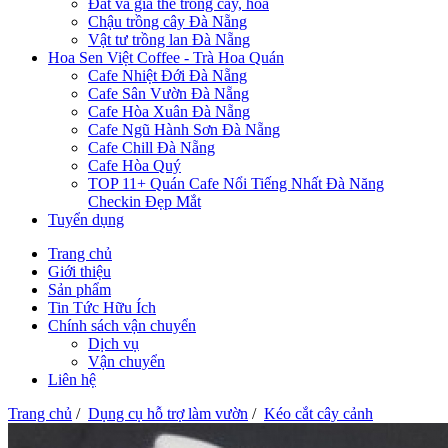
Đất và giá thể trồng cây, hoa
Chậu trồng cây Đà Nẵng
Vật tư trồng lan Đà Nẵng
Hoa Sen Việt Coffee - Trà Hoa Quán
Cafe Nhiệt Đới Đà Nẵng
Cafe Sân Vườn Đà Nẵng
Cafe Hòa Xuân Đà Nẵng
Cafe Ngũ Hành Sơn Đà Nẵng
Cafe Chill Đà Nẵng
Cafe Hòa Quý
TOP 11+ Quán Cafe Nổi Tiếng Nhất Đà Năng
Checkin Đẹp Mắt
Tuyển dụng
Trang chủ
Giới thiệu
Sản phẩm
Tin Tức Hữu Ích
Chính sách vận chuyển
Dịch vụ
Vận chuyển
Liên hệ
Trang chủ
/
Dụng cụ hỗ trợ làm vườn
/
Kéo cắt cây cảnh