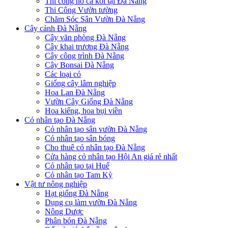
Thi công hồ cá koi tại Đà Nẵng
Thi Công Vườn tường
Chăm Sóc Sân Vườn Đà Nẵng
Cây cảnh Đà Nẵng
Cây văn phòng Đà Nẵng
Cây khai trương Đà Nẵng
Cây công trình Đà Nẵng
Cây Bonsai Đà Nẵng
Các loại cỏ
Giống cây lâm nghiệp
Hoa Lan Đà Nẵng
Vườn Cây Giống Đà Nẵng
Hoa kiểng, hoa bụi viền
Cỏ nhân tạo Đà Nẵng
Cỏ nhân tạo sân vườn Đà Nẵng
Cỏ nhân tạo sân bóng
Cho thuê cỏ nhân tạo Đà Nẵng
Cửa hàng cỏ nhân tạo Hội An giá rẻ nhất
Cỏ nhân tạo tại Huế
Cỏ nhân tạo Tam Kỳ
Vật tư nông nghiệp
Hạt giống Đà Nẵng
Dụng cụ làm vườn Đà Nẵng
Nông Dược
Phân bón Đà Nẵng