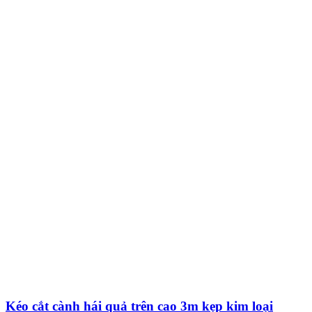
Kéo cắt cành hái quả trên cao 3m kẹp kim loại