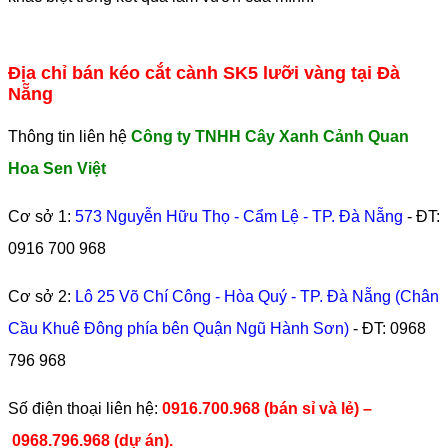
Địa chỉ bán kéo cắt cành SK5 lưỡi vàng tại Đà
Nẵng
Thông tin liên hệ
Công ty TNHH Cây Xanh Cảnh Quan
Hoa Sen Việt
Cơ sở 1:
573 Nguyễn Hữu Thọ - Cẩm Lệ - TP. Đà Nẵng
- ĐT:
0916 700 968
Cơ sở 2:
Lô 25 Võ Chí Công - Hòa Quý - TP. Đà Nẵng (Chân
Cầu Khuê Đông phía bên Quận Ngũ Hành Sơn)
- ĐT:
0968
796 968
​Số điện thoại liên hệ:
0916.700.968 (bán sỉ và lẻ) –
0968.796.968
(
dự án).