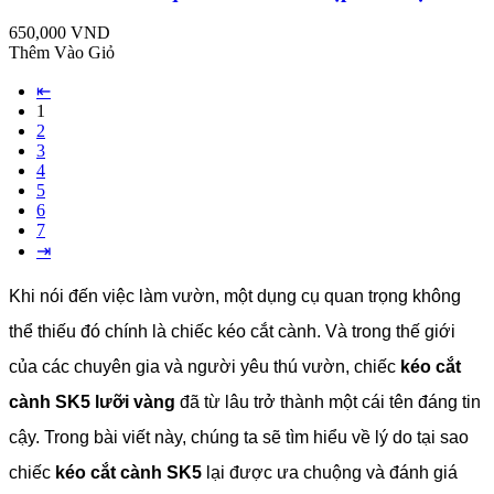
650,000 VND
Thêm Vào Giỏ
⇤
1
2
3
4
5
6
7
⇥
Khi nói đến việc làm vườn, một dụng cụ quan trọng không
thể thiếu đó chính là chiếc kéo cắt cành. Và trong thế giới
của các chuyên gia và người yêu thú vườn, chiếc
kéo cắt
cành SK5 lưỡi vàng
đã từ lâu trở thành một cái tên đáng tin
cậy. Trong bài viết này, chúng ta sẽ tìm hiểu về lý do tại sao
chiếc
kéo cắt cành SK5
lại được ưa chuộng và đánh giá