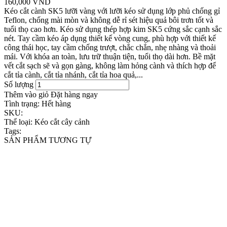
160,000 VND
Kéo cắt cành SK5 lưỡi vàng với lưỡi kéo sử dụng lớp phủ chống gỉ
Teflon, chống mài mòn và không dễ rỉ sét hiệu quả bôi trơn tốt và
tuổi thọ cao hơn. Kéo sử dụng thép hợp kim SK5 cứng sắc cạnh sắc
nét. Tay cầm kéo áp dụng thiết kế vòng cung, phù hợp với thiết kế
công thái học, tay cầm chống trượt, chắc chắn, nhẹ nhàng và thoải
mái. Với khóa an toàn, lưu trữ thuận tiện, tuổi thọ dài hơn. Bề mặt
vết cắt sạch sẽ và gọn gàng, không làm hỏng cành và thích hợp để
cắt tỉa cành, cắt tỉa nhánh, cắt tỉa hoa quả,...
Số lượng
Thêm vào giỏ
Đặt hàng ngay
Tình trạng:
Hết hàng
SKU:
Thể loại:
Kéo cắt cây cảnh
Tags:
SẢN PHẨM TƯƠNG TỰ