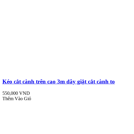
Kéo cắt cành trên cao 3m dây giật cắt cành to
550,000 VND
Thêm Vào Giỏ