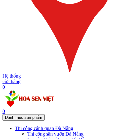
Hệ thống
cửa hàng
0
0
Danh mục sản phẩm
Thi công cảnh quan Đà Nẵng
Thi công sân vườn Đà Nẵng