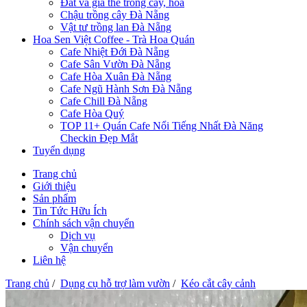
Đất và giá thể trồng cây, hoa
Chậu trồng cây Đà Nẵng
Vật tư trồng lan Đà Nẵng
Hoa Sen Việt Coffee - Trà Hoa Quán
Cafe Nhiệt Đới Đà Nẵng
Cafe Sân Vườn Đà Nẵng
Cafe Hòa Xuân Đà Nẵng
Cafe Ngũ Hành Sơn Đà Nẵng
Cafe Chill Đà Nẵng
Cafe Hòa Quý
TOP 11+ Quán Cafe Nổi Tiếng Nhất Đà Năng
Checkin Đẹp Mắt
Tuyển dụng
Trang chủ
Giới thiệu
Sản phẩm
Tin Tức Hữu Ích
Chính sách vận chuyển
Dịch vụ
Vận chuyển
Liên hệ
Trang chủ
/
Dụng cụ hỗ trợ làm vườn
/
Kéo cắt cây cảnh