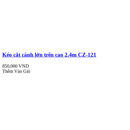
Kéo cắt cành lớn trên cao 2.4m CZ-121
850,000 VND
Thêm Vào Giỏ