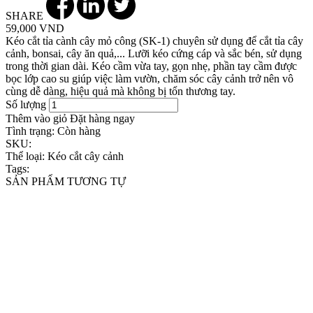
SHARE
59,000 VND
Kéo cắt tỉa cành cây mỏ công (SK-1) chuyên sử dụng để cắt tỉa cây
cảnh, bonsai, cây ăn quả,... Lưỡi kéo cứng cáp và sắc bén, sử dụng
trong thời gian dài. Kéo cầm vừa tay, gọn nhẹ, phần tay cầm được
bọc lớp cao su giúp việc làm vườn, chăm sóc cây cảnh trở nên vô
cùng dễ dàng, hiệu quả mà không bị tổn thương tay.
Số lượng
Thêm vào giỏ
Đặt hàng ngay
Tình trạng:
Còn hàng
SKU:
Thể loại:
Kéo cắt cây cảnh
Tags:
SẢN PHẨM TƯƠNG TỰ