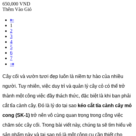
650,000 VND
Thêm Vào Giỏ
⇤
1
2
3
4
5
6
7
⇥
Cây cối và vườn tươi đẹp luôn là niềm tự hào của nhiều
người. Tuy nhiên, việc duy trì và quản lý cây cỏ có thể trở
thành một công việc đầy thách thức, đặc biệt là khi bạn phải
cắt tỉa cành cây. Đó là lý do tại sao
kéo cắt tỉa cành cây mỏ
cong (SK-1)
trở nên vô cùng quan trọng trong công việc
chăm sóc cây cối. Trong bài viết này, chúng ta sẽ tìm hiểu về
sản phẩm này và tại sao nó là một công cụ cần thiết cho