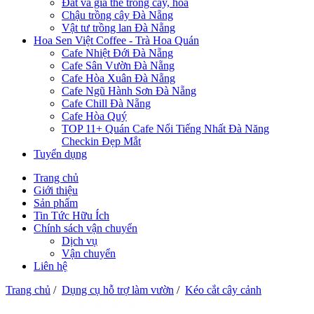
Đất và giá thể trồng cây, hoa
Chậu trồng cây Đà Nẵng
Vật tư trồng lan Đà Nẵng
Hoa Sen Việt Coffee - Trà Hoa Quán
Cafe Nhiệt Đới Đà Nẵng
Cafe Sân Vườn Đà Nẵng
Cafe Hòa Xuân Đà Nẵng
Cafe Ngũ Hành Sơn Đà Nẵng
Cafe Chill Đà Nẵng
Cafe Hòa Quý
TOP 11+ Quán Cafe Nổi Tiếng Nhất Đà Năng
Checkin Đẹp Mắt
Tuyển dụng
Trang chủ
Giới thiệu
Sản phẩm
Tin Tức Hữu Ích
Chính sách vận chuyển
Dịch vụ
Vận chuyển
Liên hệ
Trang chủ
/
Dụng cụ hỗ trợ làm vườn
/
Kéo cắt cây cảnh