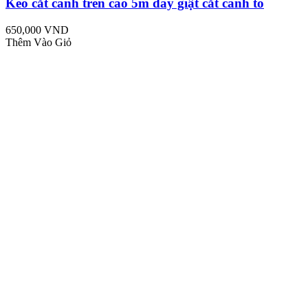
Kéo cắt cành trên cao 5m dây giật cắt cành to
650,000 VND
Thêm Vào Giỏ