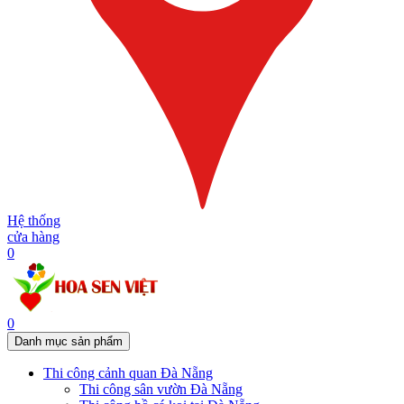
Hệ thống
cửa hàng
0
0
Danh mục sản phẩm
Thi công cảnh quan Đà Nẵng
Thi công sân vườn Đà Nẵng