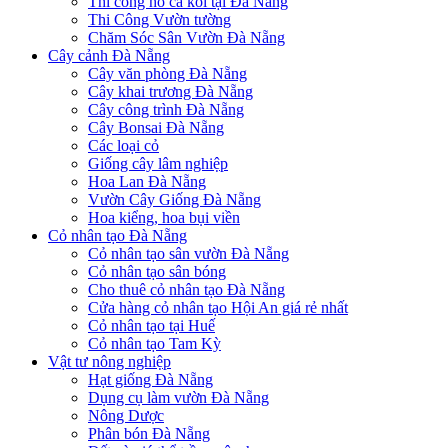
Thi công hồ cá koi tại Đà Nẵng
Thi Công Vườn tường
Chăm Sóc Sân Vườn Đà Nẵng
Cây cảnh Đà Nẵng
Cây văn phòng Đà Nẵng
Cây khai trương Đà Nẵng
Cây công trình Đà Nẵng
Cây Bonsai Đà Nẵng
Các loại cỏ
Giống cây lâm nghiệp
Hoa Lan Đà Nẵng
Vườn Cây Giống Đà Nẵng
Hoa kiểng, hoa bụi viền
Cỏ nhân tạo Đà Nẵng
Cỏ nhân tạo sân vườn Đà Nẵng
Cỏ nhân tạo sân bóng
Cho thuê cỏ nhân tạo Đà Nẵng
Cửa hàng cỏ nhân tạo Hội An giá rẻ nhất
Cỏ nhân tạo tại Huế
Cỏ nhân tạo Tam Kỳ
Vật tư nông nghiệp
Hạt giống Đà Nẵng
Dụng cụ làm vườn Đà Nẵng
Nông Dược
Phân bón Đà Nẵng