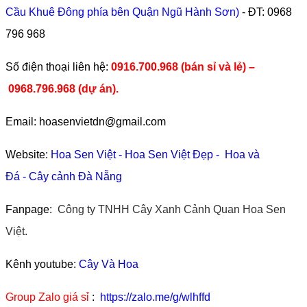
Cầu Khuê Đông phía bên Quận Ngũ Hành Sơn)
- ĐT:
0968
796 968
​Số điện thoại liên hệ:
0916.700.968 (bán sỉ và lẻ) –
0968.796.968
(
dự án).
Email: hoasenvietdn@gmail.com
Website:
Hoa Sen Việt
-
Hoa Sen Việt Đẹp
-
Hoa và
Đá
-
Cây cảnh Đà Nẵng
Fanpage:
Công ty TNHH Cây Xanh Cảnh Quan Hoa Sen
Việt.
Kênh youtube:
Cây Và Hoa
Group Zalo giá sỉ
:
https://zalo.me/g/wlhffd