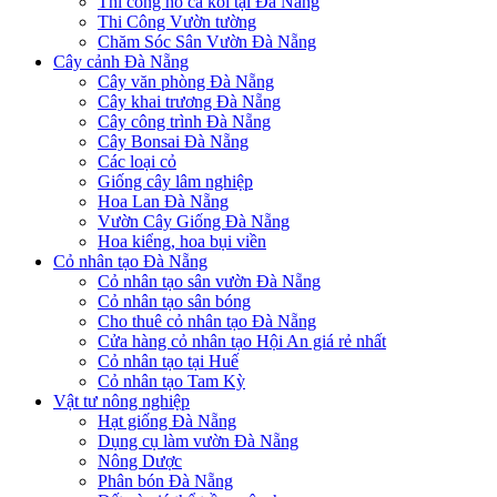
Thi công hồ cá koi tại Đà Nẵng
Thi Công Vườn tường
Chăm Sóc Sân Vườn Đà Nẵng
Cây cảnh Đà Nẵng
Cây văn phòng Đà Nẵng
Cây khai trương Đà Nẵng
Cây công trình Đà Nẵng
Cây Bonsai Đà Nẵng
Các loại cỏ
Giống cây lâm nghiệp
Hoa Lan Đà Nẵng
Vườn Cây Giống Đà Nẵng
Hoa kiểng, hoa bụi viền
Cỏ nhân tạo Đà Nẵng
Cỏ nhân tạo sân vườn Đà Nẵng
Cỏ nhân tạo sân bóng
Cho thuê cỏ nhân tạo Đà Nẵng
Cửa hàng cỏ nhân tạo Hội An giá rẻ nhất
Cỏ nhân tạo tại Huế
Cỏ nhân tạo Tam Kỳ
Vật tư nông nghiệp
Hạt giống Đà Nẵng
Dụng cụ làm vườn Đà Nẵng
Nông Dược
Phân bón Đà Nẵng