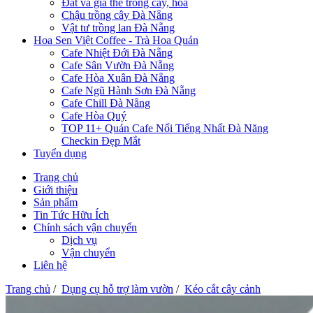
Đất và giá thể trồng cây, hoa
Chậu trồng cây Đà Nẵng
Vật tư trồng lan Đà Nẵng
Hoa Sen Việt Coffee - Trà Hoa Quán
Cafe Nhiệt Đới Đà Nẵng
Cafe Sân Vườn Đà Nẵng
Cafe Hòa Xuân Đà Nẵng
Cafe Ngũ Hành Sơn Đà Nẵng
Cafe Chill Đà Nẵng
Cafe Hòa Quý
TOP 11+ Quán Cafe Nổi Tiếng Nhất Đà Năng
Checkin Đẹp Mắt
Tuyển dụng
Trang chủ
Giới thiệu
Sản phẩm
Tin Tức Hữu Ích
Chính sách vận chuyển
Dịch vụ
Vận chuyển
Liên hệ
Trang chủ
/
Dụng cụ hỗ trợ làm vườn
/
Kéo cắt cây cảnh