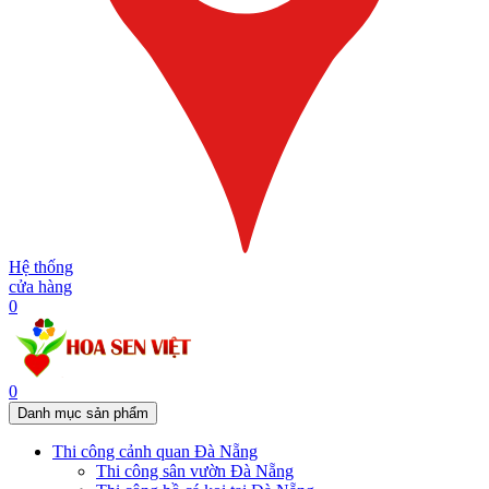
Hệ thống
cửa hàng
0
0
Danh mục sản phẩm
Thi công cảnh quan Đà Nẵng
Thi công sân vườn Đà Nẵng