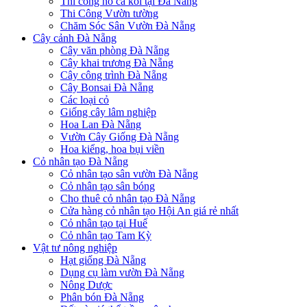
Thi công hồ cá koi tại Đà Nẵng
Thi Công Vườn tường
Chăm Sóc Sân Vườn Đà Nẵng
Cây cảnh Đà Nẵng
Cây văn phòng Đà Nẵng
Cây khai trương Đà Nẵng
Cây công trình Đà Nẵng
Cây Bonsai Đà Nẵng
Các loại cỏ
Giống cây lâm nghiệp
Hoa Lan Đà Nẵng
Vườn Cây Giống Đà Nẵng
Hoa kiểng, hoa bụi viền
Cỏ nhân tạo Đà Nẵng
Cỏ nhân tạo sân vườn Đà Nẵng
Cỏ nhân tạo sân bóng
Cho thuê cỏ nhân tạo Đà Nẵng
Cửa hàng cỏ nhân tạo Hội An giá rẻ nhất
Cỏ nhân tạo tại Huế
Cỏ nhân tạo Tam Kỳ
Vật tư nông nghiệp
Hạt giống Đà Nẵng
Dụng cụ làm vườn Đà Nẵng
Nông Dược
Phân bón Đà Nẵng