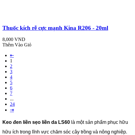
Thuốc kích rễ cực mạnh Kina R206 - 20ml
8,000 VND
Thêm Vào Giỏ
⇤
1
2
3
4
5
6
7
...
24
⇥
Keo đen liền sẹo liền da LS60
là một sản phẩm phục hữu
hữu ích trong lĩnh vực chăm sóc cây trồng và nông nghiệp.