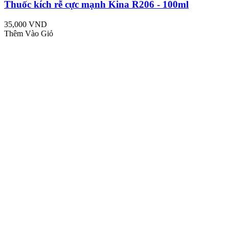
Thuốc kích rễ cực mạnh Kina R206 - 100ml
35,000 VND
Thêm Vào Giỏ