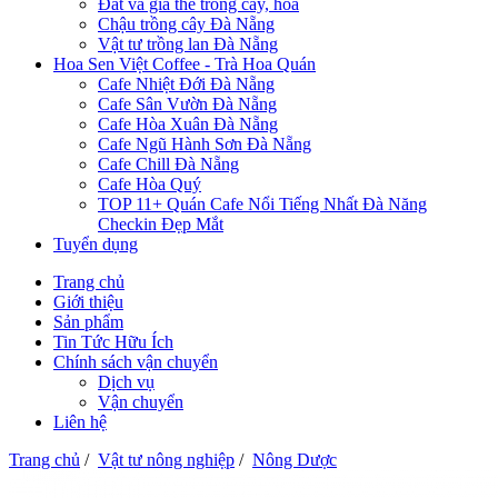
Đất và giá thể trồng cây, hoa
Chậu trồng cây Đà Nẵng
Vật tư trồng lan Đà Nẵng
Hoa Sen Việt Coffee - Trà Hoa Quán
Cafe Nhiệt Đới Đà Nẵng
Cafe Sân Vườn Đà Nẵng
Cafe Hòa Xuân Đà Nẵng
Cafe Ngũ Hành Sơn Đà Nẵng
Cafe Chill Đà Nẵng
Cafe Hòa Quý
TOP 11+ Quán Cafe Nổi Tiếng Nhất Đà Năng
Checkin Đẹp Mắt
Tuyển dụng
Trang chủ
Giới thiệu
Sản phẩm
Tin Tức Hữu Ích
Chính sách vận chuyển
Dịch vụ
Vận chuyển
Liên hệ
Trang chủ
/
Vật tư nông nghiệp
/
Nông Dược