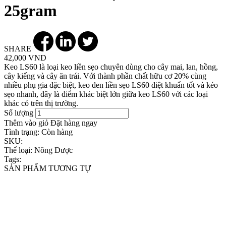
25gram
SHARE
42,000 VND
Keo LS60 là loại keo liền sẹo chuyên dùng cho cây mai, lan, hồng,
cây kiểng và cây ăn trái. Với thành phần chất hữu cơ 20% cùng
nhiều phụ gia đặc biệt, keo đen liền sẹo LS60 diệt khuẩn tốt và kéo
sẹo nhanh, đây là điểm khác biệt lớn giữa keo LS60 với các loại
khác có trên thị trường.
Số lượng
Thêm vào giỏ
Đặt hàng ngay
Tình trạng:
Còn hàng
SKU:
Thể loại:
Nông Dược
Tags:
SẢN PHẨM TƯƠNG TỰ