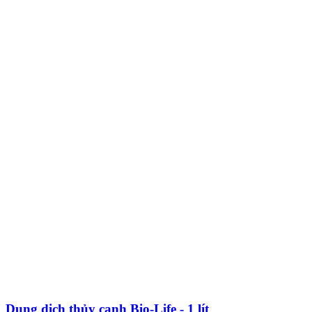
Dung dịch thủy canh Bio-Life - 1 lít