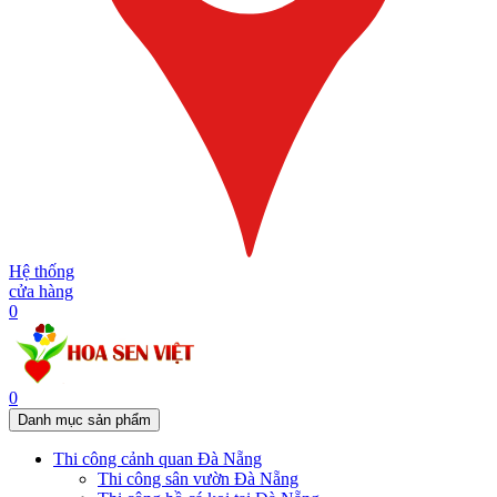
Hệ thống
cửa hàng
0
0
Danh mục sản phẩm
Thi công cảnh quan Đà Nẵng
Thi công sân vườn Đà Nẵng