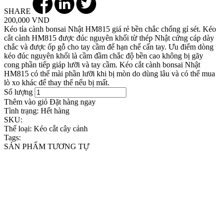
SHARE
200,000 VND
Kéo tỉa cành bonsai Nhật HM815 giá rẻ bền chắc chống gỉ sét. Kéo
cắt cành HM815 được đúc nguyên khối từ thép Nhật cứng cáp dày
chắc và được ốp gỗ cho tay cầm để hạn chế cấn tay. Ưu điểm dòng
kéo đúc nguyên khối là cầm đầm chắc độ bền cao không bị gãy
cong phần tiếp giáp lưỡi và tay cầm. Kéo cắt cành bonsai Nhật
HM815 có thể mài phần lưỡi khi bị mòn do dùng lâu và có thể mua
lò xo khác để thay thế nếu bị mất.
Số lượng
Thêm vào giỏ
Đặt hàng ngay
Tình trạng:
Hết hàng
SKU:
Thể loại:
Kéo cắt cây cảnh
Tags:
SẢN PHẨM TƯƠNG TỰ