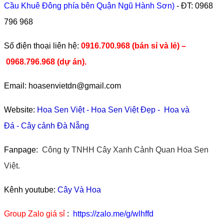
Cầu Khuê Đông phía bên Quận Ngũ Hành Sơn)
- ĐT:
0968
796 968
​Số điện thoại liên hệ:
0916.700.968 (bán sỉ và lẻ) –
0968.796.968
(
dự án).
Email: hoasenvietdn@gmail.com
Website:
Hoa Sen Việt
-
Hoa Sen Việt Đẹp
-
Hoa và
Đá
-
Cây cảnh Đà Nẵng
Fanpage:
Công ty TNHH Cây Xanh Cảnh Quan Hoa Sen
Việt.
Kênh youtube:
Cây Và Hoa
Group Zalo giá sỉ
:
https://zalo.me/g/wlhffd