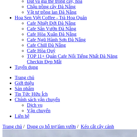
Đất và giá thể trồng cây, hoa
Chậu trồng cây Đà Nẵng
Vật tư trồng lan Đà Nẵng
Hoa Sen Việt Coffee - Trà Hoa Quán
Cafe Nhiệt Đới Đà Nẵng
Cafe Sân Vườn Đà Nẵng
Cafe Hòa Xuân Đà Nẵng
Cafe Ngũ Hành Sơn Đà Nẵng
Cafe Chill Đà Nẵng
Cafe Hòa Quý
TOP 11+ Quán Cafe Nổi Tiếng Nhất Đà Năng
Checkin Đẹp Mắt
Tuyển dụng
Trang chủ
Giới thiệu
Sản phẩm
Tin Tức Hữu Ích
Chính sách vận chuyển
Dịch vụ
Vận chuyển
Liên hệ
Trang chủ
/
Dụng cụ hỗ trợ làm vườn
/
Kéo cắt cây cảnh