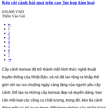
Kéo cắt cành hái quả trên cao 3m kẹp kim loại
650,000 VND
Thêm Vào Giỏ
⇤
1
2
3
4
5
6
7
⇥
Cây cảnh bonsai đã trở thành một hình thức nghệ thuật
truyền thống của Nhật Bản, và nó đã lan rộng ra khắp thế
giới với sự ưa chuộng ngày càng tăng của người yêu cây
cảnh. Để tạo ra những cây bonsai đẹp và duyên dáng, bạn
cần một loạt các công cụ chất lượng, trong đó, kéo tỉa cành
đóng một vai trò quan trọng. Một trong những sản phẩm hàng