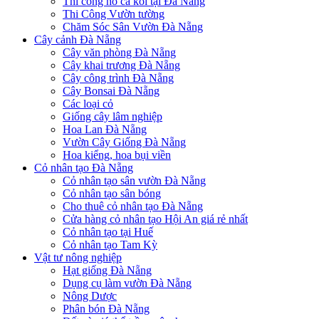
Thi công hồ cá koi tại Đà Nẵng
Thi Công Vườn tường
Chăm Sóc Sân Vườn Đà Nẵng
Cây cảnh Đà Nẵng
Cây văn phòng Đà Nẵng
Cây khai trương Đà Nẵng
Cây công trình Đà Nẵng
Cây Bonsai Đà Nẵng
Các loại cỏ
Giống cây lâm nghiệp
Hoa Lan Đà Nẵng
Vườn Cây Giống Đà Nẵng
Hoa kiểng, hoa bụi viền
Cỏ nhân tạo Đà Nẵng
Cỏ nhân tạo sân vườn Đà Nẵng
Cỏ nhân tạo sân bóng
Cho thuê cỏ nhân tạo Đà Nẵng
Cửa hàng cỏ nhân tạo Hội An giá rẻ nhất
Cỏ nhân tạo tại Huế
Cỏ nhân tạo Tam Kỳ
Vật tư nông nghiệp
Hạt giống Đà Nẵng
Dụng cụ làm vườn Đà Nẵng
Nông Dược
Phân bón Đà Nẵng