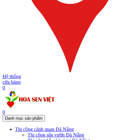
Hệ thống
cửa hàng
0
0
Danh mục sản phẩm
Thi công cảnh quan Đà Nẵng
Thi công sân vườn Đà Nẵng