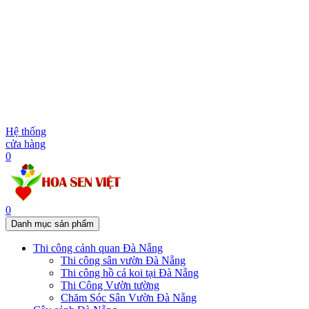
Hệ thống
cửa hàng
0
0
Danh mục sản phẩm
Thi công cảnh quan Đà Nẵng
Thi công sân vườn Đà Nẵng
Thi công hồ cá koi tại Đà Nẵng
Thi Công Vườn tường
Chăm Sóc Sân Vườn Đà Nẵng