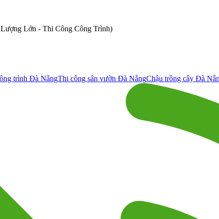
ố Lượng Lớn - Thi Công Công Trình)
ông trình Đà Nẵng
Thi công sân vườn Đà Nẵng
Chậu trồng cây Đà Nẵ