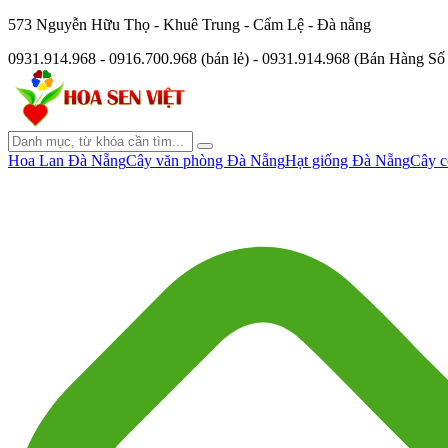
573 Nguyễn Hữu Thọ - Khuê Trung - Cẩm Lệ - Đà nẵng
0931.914.968 - 0916.700.968 (bán lẻ) - 0931.914.968 (Bán Hàng S
Hoa Lan Đà Nẵng
Cây văn phòng Đà Nẵng
Hạt giống Đà Nẵng
Cây c