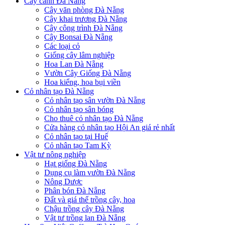
Cây cảnh Đà Nẵng
Cây văn phòng Đà Nẵng
Cây khai trương Đà Nẵng
Cây công trình Đà Nẵng
Cây Bonsai Đà Nẵng
Các loại cỏ
Giống cây lâm nghiệp
Hoa Lan Đà Nẵng
Vườn Cây Giống Đà Nẵng
Hoa kiểng, hoa bụi viền
Cỏ nhân tạo Đà Nẵng
Cỏ nhân tạo sân vườn Đà Nẵng
Cỏ nhân tạo sân bóng
Cho thuê cỏ nhân tạo Đà Nẵng
Cửa hàng cỏ nhân tạo Hội An giá rẻ nhất
Cỏ nhân tạo tại Huế
Cỏ nhân tạo Tam Kỳ
Vật tư nông nghiệp
Hạt giống Đà Nẵng
Dụng cụ làm vườn Đà Nẵng
Nông Dược
Phân bón Đà Nẵng
Đất và giá thể trồng cây, hoa
Chậu trồng cây Đà Nẵng
Vật tư trồng lan Đà Nẵng