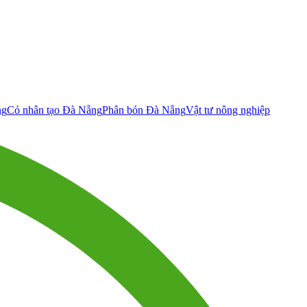
ng
Cỏ nhân tạo Đà Nẵng
Phân bón Đà Nẵng
Vật tư nông nghiệp