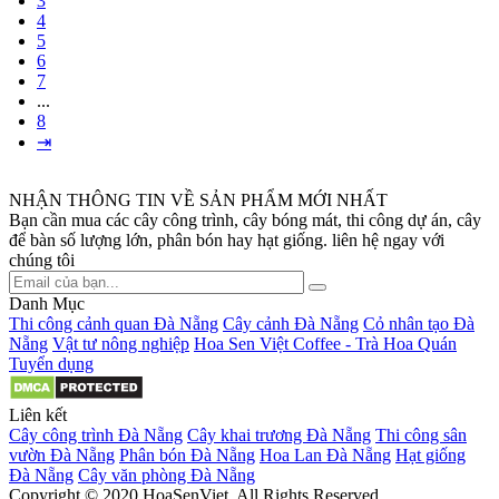
3
4
5
6
7
...
8
⇥
NHẬN THÔNG TIN VỀ SẢN PHẨM MỚI NHẤT
Bạn cần mua các cây công trình, cây bóng mát, thi công dự án, cây
để bàn số lượng lớn, phân bón hay hạt giống. liên hệ ngay với
chúng tôi
Danh Mục
Thi công cảnh quan Đà Nẵng
Cây cảnh Đà Nẵng
Cỏ nhân tạo Đà
Nẵng
Vật tư nông nghiệp
Hoa Sen Việt Coffee - Trà Hoa Quán
Tuyển dụng
Liên kết
Cây công trình Đà Nẵng
Cây khai trương Đà Nẵng
Thi công sân
vườn Đà Nẵng
Phân bón Đà Nẵng
Hoa Lan Đà Nẵng
Hạt giống
Đà Nẵng
Cây văn phòng Đà Nẵng
Copyright © 2020 HoaSenViet. All Rights Reserved.