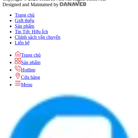
Designed and Maintained by
Trang chủ
Giới thiệu
Sản phẩm
Tin Tức Hữu Ích
Chính sách vận chuyển
Liên hệ
Trang chủ
Sản phẩm
Hotline
Cửa hàng
Menu