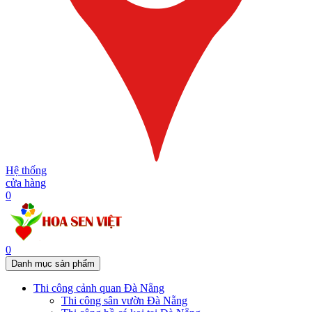
Hệ thống
cửa hàng
0
0
Danh mục sản phẩm
Thi công cảnh quan Đà Nẵng
Thi công sân vườn Đà Nẵng