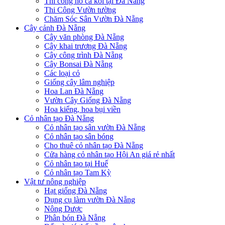
Thi công hồ cá koi tại Đà Nẵng
Thi Công Vườn tường
Chăm Sóc Sân Vườn Đà Nẵng
Cây cảnh Đà Nẵng
Cây văn phòng Đà Nẵng
Cây khai trương Đà Nẵng
Cây công trình Đà Nẵng
Cây Bonsai Đà Nẵng
Các loại cỏ
Giống cây lâm nghiệp
Hoa Lan Đà Nẵng
Vườn Cây Giống Đà Nẵng
Hoa kiểng, hoa bụi viền
Cỏ nhân tạo Đà Nẵng
Cỏ nhân tạo sân vườn Đà Nẵng
Cỏ nhân tạo sân bóng
Cho thuê cỏ nhân tạo Đà Nẵng
Cửa hàng cỏ nhân tạo Hội An giá rẻ nhất
Cỏ nhân tạo tại Huế
Cỏ nhân tạo Tam Kỳ
Vật tư nông nghiệp
Hạt giống Đà Nẵng
Dụng cụ làm vườn Đà Nẵng
Nông Dược
Phân bón Đà Nẵng