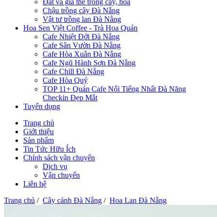
Đất và giá thể trồng cây, hoa
Chậu trồng cây Đà Nẵng
Vật tư trồng lan Đà Nẵng
Hoa Sen Việt Coffee - Trà Hoa Quán
Cafe Nhiệt Đới Đà Nẵng
Cafe Sân Vườn Đà Nẵng
Cafe Hòa Xuân Đà Nẵng
Cafe Ngũ Hành Sơn Đà Nẵng
Cafe Chill Đà Nẵng
Cafe Hòa Quý
TOP 11+ Quán Cafe Nổi Tiếng Nhất Đà Năng
Checkin Đẹp Mắt
Tuyển dụng
Trang chủ
Giới thiệu
Sản phẩm
Tin Tức Hữu Ích
Chính sách vận chuyển
Dịch vụ
Vận chuyển
Liên hệ
Trang chủ
/
Cây cảnh Đà Nẵng
/
Hoa Lan Đà Nẵng