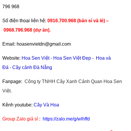
796 968
​Số điện thoại liên hệ:
0916.700.968 (bán sỉ và lẻ) –
0968.796.968
(
dự án).
Email: hoasenvietdn@gmail.com
Website:
Hoa Sen Việt
-
Hoa Sen Việt Đẹp
-
Hoa và
Đá
-
Cây cảnh Đà Nẵng
Fanpage:
Công ty TNHH Cây Xanh Cảnh Quan Hoa Sen
Việt.
Kênh youtube:
Cây Và Hoa
Group Zalo giá sỉ
:
https://zalo.me/g/wlhffd