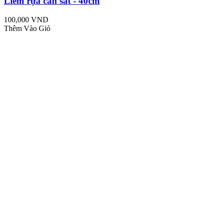
Liềm rựa cán sắt - 40cm
100,000 VND
Thêm Vào Giỏ