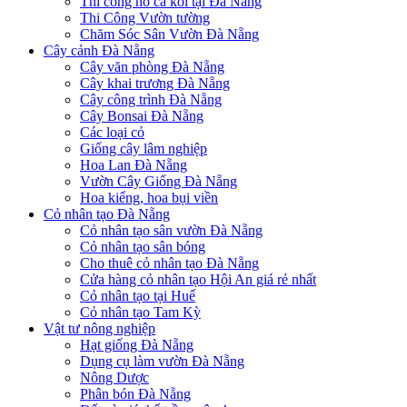
Thi công hồ cá koi tại Đà Nẵng
Thi Công Vườn tường
Chăm Sóc Sân Vườn Đà Nẵng
Cây cảnh Đà Nẵng
Cây văn phòng Đà Nẵng
Cây khai trương Đà Nẵng
Cây công trình Đà Nẵng
Cây Bonsai Đà Nẵng
Các loại cỏ
Giống cây lâm nghiệp
Hoa Lan Đà Nẵng
Vườn Cây Giống Đà Nẵng
Hoa kiểng, hoa bụi viền
Cỏ nhân tạo Đà Nẵng
Cỏ nhân tạo sân vườn Đà Nẵng
Cỏ nhân tạo sân bóng
Cho thuê cỏ nhân tạo Đà Nẵng
Cửa hàng cỏ nhân tạo Hội An giá rẻ nhất
Cỏ nhân tạo tại Huế
Cỏ nhân tạo Tam Kỳ
Vật tư nông nghiệp
Hạt giống Đà Nẵng
Dụng cụ làm vườn Đà Nẵng
Nông Dược
Phân bón Đà Nẵng