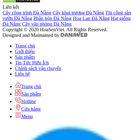
Liên kết
Cây công trình Đà Nẵng
Cây khai trương Đà Nẵng
Thi công sân
vườn Đà Nẵng
Phân bón Đà Nẵng
Hoa Lan Đà Nẵng
Hạt giống
Đà Nẵng
Cây văn phòng Đà Nẵng
Copyright © 2020 HoaSenViet. All Rights Reserved.
Designed and Maintained by
Trang chủ
Giới thiệu
Sản phẩm
Tin Tức Hữu Ích
Chính sách vận chuyển
Liên hệ
Trang chủ
Sản phẩm
Hotline
Cửa hàng
Menu