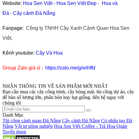
Website:
Hoa Sen Việt
-
Hoa Sen Việt Đẹp
-
Hoa và
Đá
-
Cây cảnh Đà Nẵng
Fanpage:
Công ty TNHH Cây Xanh Cảnh Quan Hoa Sen
Việt.
Kênh youtube:
Cây Và Hoa
Group Zalo giá sỉ
:
https://zalo.me/g/wlhffd
NHẬN THÔNG TIN VỀ SẢN PHẨM MỚI NHẤT
Bạn cần mua các cây công trình, cây bóng mát, thi công dự án, cây
để bàn số lượng lớn, phân bón hay hạt giống. liên hệ ngay với
chúng tôi
Danh Mục
Thi công cảnh quan Đà Nẵng
Cây cảnh Đà Nẵng
Cỏ nhân tạo Đà
Nẵng
Vật tư nông nghiệp
Hoa Sen Việt Coffee - Trà Hoa Quán
Tuyển dụng