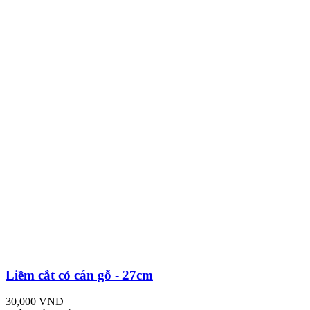
Liềm cắt cỏ cán gỗ - 27cm
30,000 VND