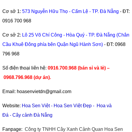
Cơ sở 1:
573 Nguyễn Hữu Thọ - Cẩm Lệ - TP. Đà Nẵng
- ĐT:
0916 700 968
Cơ sở 2:
Lô 25 Võ Chí Công - Hòa Quý - TP. Đà Nẵng (Chân
Cầu Khuê Đông phía bên Quận Ngũ Hành Sơn)
- ĐT:
0968
796 968
​Số điện thoại liên hệ:
0916.700.968 (bán sỉ và lẻ) –
0968.796.968
(
dự án).
Email: hoasenvietdn@gmail.com
Website:
Hoa Sen Việt
-
Hoa Sen Việt Đẹp
-
Hoa và
Đá
-
Cây cảnh Đà Nẵng
Fanpage:
Công ty TNHH Cây Xanh Cảnh Quan Hoa Sen