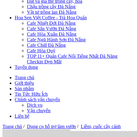
Đất và giá thể trồng cây, hoa
Chậu trồng cây Đà Nẵng
Vật tư trồng lan Đà Nẵng
Hoa Sen Việt Coffee - Trà Hoa Quán
Cafe Nhiệt Đới Đà Nẵng
Cafe Sân Vườn Đà Nẵng
Cafe Hòa Xuân Đà Nẵng
Cafe Ngũ Hành Sơn Đà Nẵng
Cafe Chill Đà Nẵng
Cafe Hòa Quý
TOP 11+ Quán Cafe Nổi Tiếng Nhất Đà Năng
Checkin Đẹp Mắt
Tuyển dụng
Trang chủ
Giới thiệu
Sản phẩm
Tin Tức Hữu Ích
Chính sách vận chuyển
Dịch vụ
Vận chuyển
Liên hệ
Trang chủ
/
Dụng cụ hỗ trợ làm vườn
/
Liềm, cuốc cây cảnh