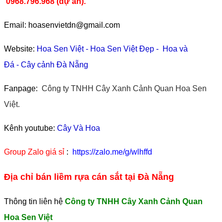
0968.796.968
(
dự án).
Email: hoasenvietdn@gmail.com
Website:
Hoa Sen Việt
-
Hoa Sen Việt Đẹp
-
Hoa và
Đá
-
Cây cảnh Đà Nẵng
Fanpage:
Công ty TNHH Cây Xanh Cảnh Quan Hoa Sen
Việt.
Kênh youtube:
Cây Và Hoa
Group Zalo giá sỉ
:
https://zalo.me/g/wlhffd
Địa chỉ bán liềm rựa cán sắt tại Đà Nẵng
Thông tin liên hệ
Công ty TNHH Cây Xanh Cảnh Quan
Hoa Sen Việt