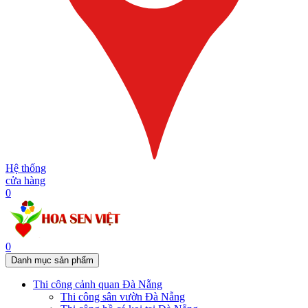
Hệ thống
cửa hàng
0
0
Danh mục sản phẩm
Thi công cảnh quan Đà Nẵng
Thi công sân vườn Đà Nẵng