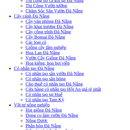
Thi công hồ cá koi tại Đà Nẵng
Thi Công Vườn tường
Chăm Sóc Sân Vườn Đà Nẵng
Cây cảnh Đà Nẵng
Cây văn phòng Đà Nẵng
Cây khai trương Đà Nẵng
Cây công trình Đà Nẵng
Cây Bonsai Đà Nẵng
Các loại cỏ
Giống cây lâm nghiệp
Hoa Lan Đà Nẵng
Vườn Cây Giống Đà Nẵng
Hoa kiểng, hoa bụi viền
Cỏ nhân tạo Đà Nẵng
Cỏ nhân tạo sân vườn Đà Nẵng
Cỏ nhân tạo sân bóng
Cho thuê cỏ nhân tạo Đà Nẵng
Cửa hàng cỏ nhân tạo Hội An giá rẻ nhất
Cỏ nhân tạo tại Huế
Cỏ nhân tạo Tam Kỳ
Vật tư nông nghiệp
Hạt giống Đà Nẵng
Dụng cụ làm vườn Đà Nẵng
Nông Dược
Phân bón Đà Nẵng