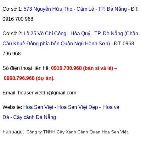
Cơ sở 1:
573 Nguyễn Hữu Thọ - Cẩm Lệ - TP. Đà Nẵng
- ĐT:
0916 700 968
Cơ sở 2:
Lô 25 Võ Chí Công - Hòa Quý - TP. Đà Nẵng (Chân
Cầu Khuê Đông phía bên Quận Ngũ Hành Sơn)
- ĐT:
0968
796 968
​Số điện thoại liên hệ:
0916.700.968 (bán sỉ và lẻ) –
0968.796.968
(
dự án).
Email: hoasenvietdn@gmail.com
Website:
Hoa Sen Việt
-
Hoa Sen Việt Đẹp
-
Hoa và
Đá
-
Cây cảnh Đà Nẵng
Fanpage:
Công ty TNHH Cây Xanh Cảnh Quan Hoa Sen Việt.