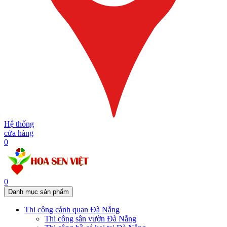
Hệ thống
cửa hàng
0
0
Danh mục sản phẩm
Thi công cảnh quan Đà Nẵng
Thi công sân vườn Đà Nẵng