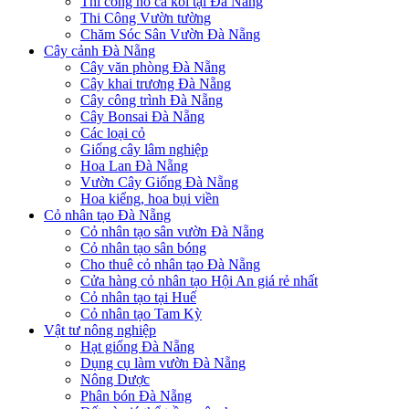
Thi công hồ cá koi tại Đà Nẵng
Thi Công Vườn tường
Chăm Sóc Sân Vườn Đà Nẵng
Cây cảnh Đà Nẵng
Cây văn phòng Đà Nẵng
Cây khai trương Đà Nẵng
Cây công trình Đà Nẵng
Cây Bonsai Đà Nẵng
Các loại cỏ
Giống cây lâm nghiệp
Hoa Lan Đà Nẵng
Vườn Cây Giống Đà Nẵng
Hoa kiểng, hoa bụi viền
Cỏ nhân tạo Đà Nẵng
Cỏ nhân tạo sân vườn Đà Nẵng
Cỏ nhân tạo sân bóng
Cho thuê cỏ nhân tạo Đà Nẵng
Cửa hàng cỏ nhân tạo Hội An giá rẻ nhất
Cỏ nhân tạo tại Huế
Cỏ nhân tạo Tam Kỳ
Vật tư nông nghiệp
Hạt giống Đà Nẵng
Dụng cụ làm vườn Đà Nẵng
Nông Dược
Phân bón Đà Nẵng