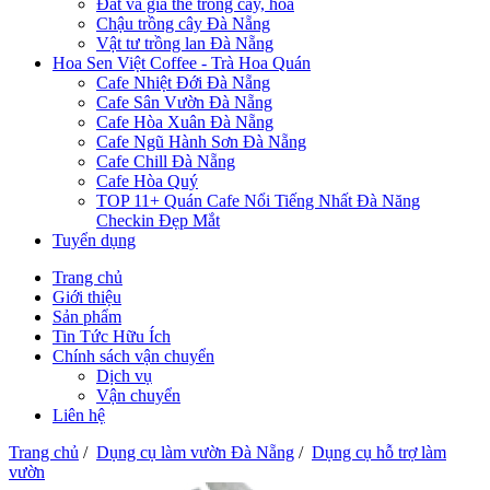
Đất và giá thể trồng cây, hoa
Chậu trồng cây Đà Nẵng
Vật tư trồng lan Đà Nẵng
Hoa Sen Việt Coffee - Trà Hoa Quán
Cafe Nhiệt Đới Đà Nẵng
Cafe Sân Vườn Đà Nẵng
Cafe Hòa Xuân Đà Nẵng
Cafe Ngũ Hành Sơn Đà Nẵng
Cafe Chill Đà Nẵng
Cafe Hòa Quý
TOP 11+ Quán Cafe Nổi Tiếng Nhất Đà Năng
Checkin Đẹp Mắt
Tuyển dụng
Trang chủ
Giới thiệu
Sản phẩm
Tin Tức Hữu Ích
Chính sách vận chuyển
Dịch vụ
Vận chuyển
Liên hệ
Trang chủ
/
Dụng cụ làm vườn Đà Nẵng
/
Dụng cụ hỗ trợ làm
vườn