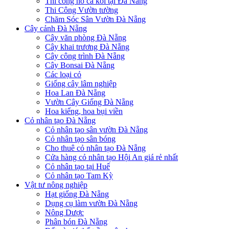
Thi công hồ cá koi tại Đà Nẵng
Thi Công Vườn tường
Chăm Sóc Sân Vườn Đà Nẵng
Cây cảnh Đà Nẵng
Cây văn phòng Đà Nẵng
Cây khai trương Đà Nẵng
Cây công trình Đà Nẵng
Cây Bonsai Đà Nẵng
Các loại cỏ
Giống cây lâm nghiệp
Hoa Lan Đà Nẵng
Vườn Cây Giống Đà Nẵng
Hoa kiểng, hoa bụi viền
Cỏ nhân tạo Đà Nẵng
Cỏ nhân tạo sân vườn Đà Nẵng
Cỏ nhân tạo sân bóng
Cho thuê cỏ nhân tạo Đà Nẵng
Cửa hàng cỏ nhân tạo Hội An giá rẻ nhất
Cỏ nhân tạo tại Huế
Cỏ nhân tạo Tam Kỳ
Vật tư nông nghiệp
Hạt giống Đà Nẵng
Dụng cụ làm vườn Đà Nẵng
Nông Dược
Phân bón Đà Nẵng