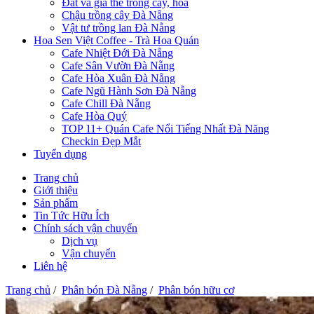
Đất và giá thể trồng cây, hoa
Chậu trồng cây Đà Nẵng
Vật tư trồng lan Đà Nẵng
Hoa Sen Việt Coffee - Trà Hoa Quán
Cafe Nhiệt Đới Đà Nẵng
Cafe Sân Vườn Đà Nẵng
Cafe Hòa Xuân Đà Nẵng
Cafe Ngũ Hành Sơn Đà Nẵng
Cafe Chill Đà Nẵng
Cafe Hòa Quý
TOP 11+ Quán Cafe Nổi Tiếng Nhất Đà Năng
Checkin Đẹp Mắt
Tuyển dụng
Trang chủ
Giới thiệu
Sản phẩm
Tin Tức Hữu Ích
Chính sách vận chuyển
Dịch vụ
Vận chuyển
Liên hệ
Trang chủ
/
Phân bón Đà Nẵng
/
Phân bón hữu cơ