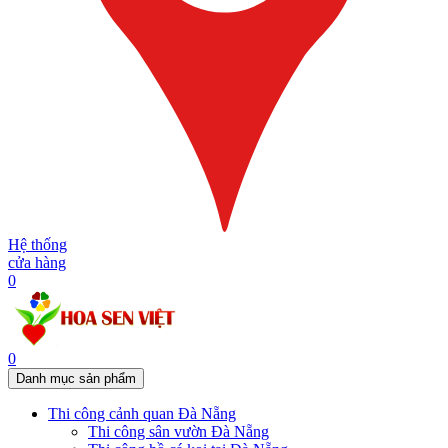
Hệ thống
cửa hàng
0
0
Danh mục sản phẩm
Thi công cảnh quan Đà Nẵng
Thi công sân vườn Đà Nẵng