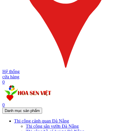
Hệ thống
cửa hàng
0
0
Danh mục sản phẩm
Thi công cảnh quan Đà Nẵng
Thi công sân vườn Đà Nẵng