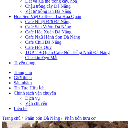
Đất và giá thể trồng cây, hoa
Chậu trồng cây Đà Nẵng
Vật tư trồng lan Đà Nẵng
Hoa Sen Việt Coffee - Trà Hoa Quán
Cafe Nhiệt Đới Đà Nẵng
Cafe Sân Vườn Đà Nẵng
Cafe Hòa Xuân Đà Nẵng
Cafe Ngũ Hành Sơn Đà Nẵng
Cafe Chill Đà Nẵng
Cafe Hòa Quý
TOP 11+ Quán Cafe Nổi Tiếng Nhất Đà Năng
Checkin Đẹp Mắt
Tuyển dụng
Trang chủ
Giới thiệu
Sản phẩm
Tin Tức Hữu Ích
Chính sách vận chuyển
Dịch vụ
Vận chuyển
Liên hệ
Trang chủ
/
Phân bón Đà Nẵng
/
Phân bón hữu cơ