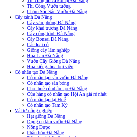
Thi công hồ cá koi tại Đà Nẵng
Thi Công Vườn tường
Chăm Sóc Sân Vườn Đà Nẵng
Cây cảnh Đà Nẵng
Cây văn phòng Đà Nẵng
Cây khai trương Đà Nẵng
Cây công trình Đà Nẵng
Cây Bonsai Đà Nẵng
Các loại cỏ
Giống cây lâm nghiệp
Hoa Lan Đà Nẵng
Vườn Cây Giống Đà Nẵng
Hoa kiểng, hoa bụi viền
Cỏ nhân tạo Đà Nẵng
Cỏ nhân tạo sân vườn Đà Nẵng
Cỏ nhân tạo sân bóng
Cho thuê cỏ nhân tạo Đà Nẵng
Cửa hàng cỏ nhân tạo Hội An giá rẻ nhất
Cỏ nhân tạo tại Huế
Cỏ nhân tạo Tam Kỳ
Vật tư nông nghiệp
Hạt giống Đà Nẵng
Dụng cụ làm vườn Đà Nẵng
Nông Dược
Phân bón Đà Nẵng