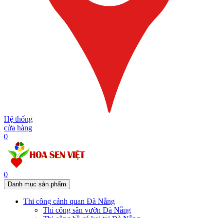
Hệ thống
cửa hàng
0
0
Danh mục sản phẩm
Thi công cảnh quan Đà Nẵng
Thi công sân vườn Đà Nẵng