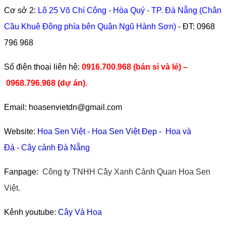
Cơ sở 2:
Lô 25 Võ Chí Công - Hòa Quý - TP. Đà Nẵng (Chân
Cầu Khuê Đông phía bên Quận Ngũ Hành Sơn)
- ĐT:
0968
796 968
​Số điện thoại liên hệ:
0916.700.968 (bán sỉ và lẻ) –
0968.796.968
(
dự án).
Email: hoasenvietdn@gmail.com
Website:
Hoa Sen Việt
-
Hoa Sen Việt Đẹp
-
Hoa và
Đá
-
Cây cảnh Đà Nẵng
Fanpage:
Công ty TNHH Cây Xanh Cảnh Quan Hoa Sen
Việt.
Kênh youtube:
Cây Và Hoa