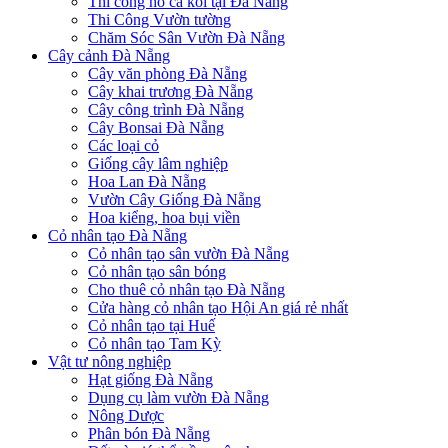
Thi công hồ cá koi tại Đà Nẵng
Thi Công Vườn tường
Chăm Sóc Sân Vườn Đà Nẵng
Cây cảnh Đà Nẵng
Cây văn phòng Đà Nẵng
Cây khai trương Đà Nẵng
Cây công trình Đà Nẵng
Cây Bonsai Đà Nẵng
Các loại cỏ
Giống cây lâm nghiệp
Hoa Lan Đà Nẵng
Vườn Cây Giống Đà Nẵng
Hoa kiểng, hoa bụi viền
Cỏ nhân tạo Đà Nẵng
Cỏ nhân tạo sân vườn Đà Nẵng
Cỏ nhân tạo sân bóng
Cho thuê cỏ nhân tạo Đà Nẵng
Cửa hàng cỏ nhân tạo Hội An giá rẻ nhất
Cỏ nhân tạo tại Huế
Cỏ nhân tạo Tam Kỳ
Vật tư nông nghiệp
Hạt giống Đà Nẵng
Dụng cụ làm vườn Đà Nẵng
Nông Dược
Phân bón Đà Nẵng