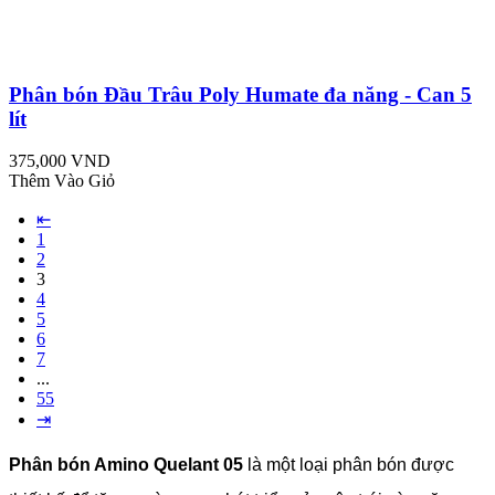
Phân bón Đầu Trâu Poly Humate đa năng - Can 5
lít
375,000 VND
Thêm Vào Giỏ
⇤
1
2
3
4
5
6
7
...
55
⇥
Phân bón Amino Quelant 05
là một loại phân bón được