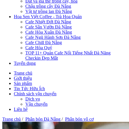
Đất và giá thể trồng cây, hoa
Chậu trồng cây Đà Nẵng
Vật tư trồng lan Đà Nẵng
Hoa Sen Việt Coffee - Trà Hoa Quán
Cafe Nhiệt Đới Đà Nẵng
Cafe Sân Vườn Đà Nẵng
Cafe Hòa Xuân Đà Nẵng
Cafe Ngũ Hành Sơn Đà Nẵng
Cafe Chill Đà Nẵng
Cafe Hòa Quý
TOP 11+ Quán Cafe Nổi Tiếng Nhất Đà Năng
Checkin Đẹp Mắt
Tuyển dụng
Trang chủ
Giới thiệu
Sản phẩm
Tin Tức Hữu Ích
Chính sách vận chuyển
Dịch vụ
Vận chuyển
Liên hệ
Trang chủ
/
Phân bón Đà Nẵng
/
Phân bón vô cơ