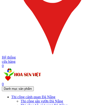
Hệ thống
cửa hàng
0
0
Danh mục sản phẩm
Thi công cảnh quan Đà Nẵng
Thi công sân vườn Đà Nẵng