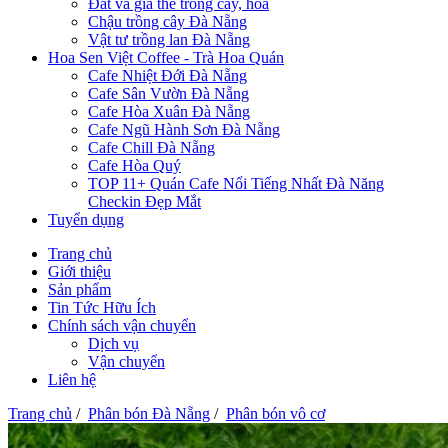
Đất và giá thể trồng cây, hoa
Chậu trồng cây Đà Nẵng
Vật tư trồng lan Đà Nẵng
Hoa Sen Việt Coffee - Trà Hoa Quán
Cafe Nhiệt Đới Đà Nẵng
Cafe Sân Vườn Đà Nẵng
Cafe Hòa Xuân Đà Nẵng
Cafe Ngũ Hành Sơn Đà Nẵng
Cafe Chill Đà Nẵng
Cafe Hòa Quý
TOP 11+ Quán Cafe Nổi Tiếng Nhất Đà Năng
Checkin Đẹp Mắt
Tuyển dụng
Trang chủ
Giới thiệu
Sản phẩm
Tin Tức Hữu Ích
Chính sách vận chuyển
Dịch vụ
Vận chuyển
Liên hệ
Trang chủ
/
Phân bón Đà Nẵng
/
Phân bón vô cơ