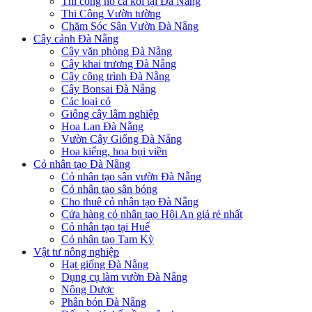
Thi công hồ cá koi tại Đà Nẵng
Thi Công Vườn tường
Chăm Sóc Sân Vườn Đà Nẵng
Cây cảnh Đà Nẵng
Cây văn phòng Đà Nẵng
Cây khai trương Đà Nẵng
Cây công trình Đà Nẵng
Cây Bonsai Đà Nẵng
Các loại cỏ
Giống cây lâm nghiệp
Hoa Lan Đà Nẵng
Vườn Cây Giống Đà Nẵng
Hoa kiểng, hoa bụi viền
Cỏ nhân tạo Đà Nẵng
Cỏ nhân tạo sân vườn Đà Nẵng
Cỏ nhân tạo sân bóng
Cho thuê cỏ nhân tạo Đà Nẵng
Cửa hàng cỏ nhân tạo Hội An giá rẻ nhất
Cỏ nhân tạo tại Huế
Cỏ nhân tạo Tam Kỳ
Vật tư nông nghiệp
Hạt giống Đà Nẵng
Dụng cụ làm vườn Đà Nẵng
Nông Dược
Phân bón Đà Nẵng