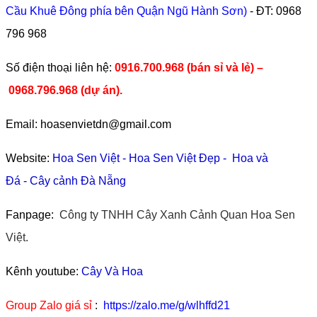
Cầu Khuê Đông phía bên Quận Ngũ Hành Sơn)
- ĐT:
0968
796 968
​Số điện thoại liên hệ:
0916.700.968 (bán sỉ và lẻ) –
0968.796.968
(
dự án).
Email: hoasenvietdn@gmail.com
Website:
Hoa Sen Việt
-
Hoa Sen Việt Đẹp
-
Hoa và
Đá
-
Cây cảnh Đà Nẵng
Fanpage:
Công ty TNHH Cây Xanh Cảnh Quan Hoa Sen
Việt.
Kênh youtube:
Cây Và Hoa
Group Zalo giá sỉ
:
https://zalo.me/g/wlhffd21