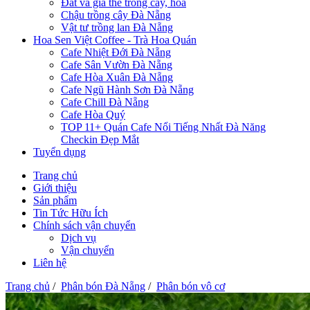
Đất và giá thể trồng cây, hoa
Chậu trồng cây Đà Nẵng
Vật tư trồng lan Đà Nẵng
Hoa Sen Việt Coffee - Trà Hoa Quán
Cafe Nhiệt Đới Đà Nẵng
Cafe Sân Vườn Đà Nẵng
Cafe Hòa Xuân Đà Nẵng
Cafe Ngũ Hành Sơn Đà Nẵng
Cafe Chill Đà Nẵng
Cafe Hòa Quý
TOP 11+ Quán Cafe Nổi Tiếng Nhất Đà Năng
Checkin Đẹp Mắt
Tuyển dụng
Trang chủ
Giới thiệu
Sản phẩm
Tin Tức Hữu Ích
Chính sách vận chuyển
Dịch vụ
Vận chuyển
Liên hệ
Trang chủ
/
Phân bón Đà Nẵng
/
Phân bón vô cơ