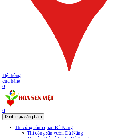
Hệ thống
cửa hàng
0
0
Danh mục sản phẩm
Thi công cảnh quan Đà Nẵng
Thi công sân vườn Đà Nẵng