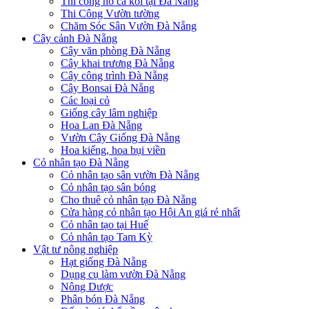
Thi công hồ cá koi tại Đà Nẵng
Thi Công Vườn tường
Chăm Sóc Sân Vườn Đà Nẵng
Cây cảnh Đà Nẵng
Cây văn phòng Đà Nẵng
Cây khai trương Đà Nẵng
Cây công trình Đà Nẵng
Cây Bonsai Đà Nẵng
Các loại cỏ
Giống cây lâm nghiệp
Hoa Lan Đà Nẵng
Vườn Cây Giống Đà Nẵng
Hoa kiểng, hoa bụi viền
Cỏ nhân tạo Đà Nẵng
Cỏ nhân tạo sân vườn Đà Nẵng
Cỏ nhân tạo sân bóng
Cho thuê cỏ nhân tạo Đà Nẵng
Cửa hàng cỏ nhân tạo Hội An giá rẻ nhất
Cỏ nhân tạo tại Huế
Cỏ nhân tạo Tam Kỳ
Vật tư nông nghiệp
Hạt giống Đà Nẵng
Dụng cụ làm vườn Đà Nẵng
Nông Dược
Phân bón Đà Nẵng