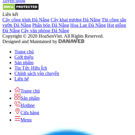
Tuyển dụng
Liên kết
Cây công trình Đà Nẵng
Cây khai trương Đà Nẵng
Thi công sân
vườn Đà Nẵng
Phân bón Đà Nẵng
Hoa Lan Đà Nẵng
Hạt giống
Đà Nẵng
Cây văn phòng Đà Nẵng
Copyright © 2020 HoaSenViet. All Rights Reserved.
Designed and Maintained by
Trang chủ
Giới thiệu
Sản phẩm
Tin Tức Hữu Ích
Chính sách vận chuyển
Liên hệ
Trang chủ
Sản phẩm
Hotline
Cửa hàng
Menu