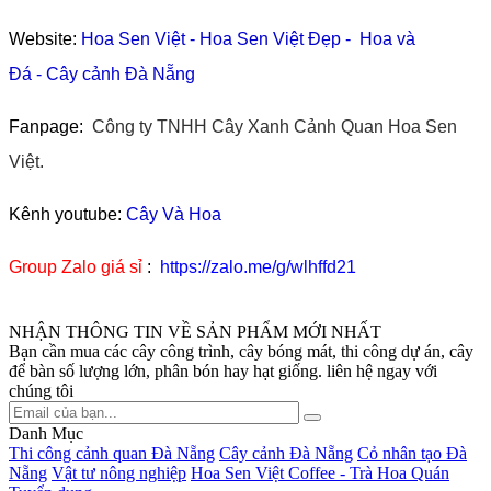
Website:
Hoa Sen Việt
-
Hoa Sen Việt Đẹp
-
Hoa và
Đá
-
Cây cảnh Đà Nẵng
Fanpage:
Công ty TNHH Cây Xanh Cảnh Quan Hoa Sen
Việt.
Kênh youtube:
Cây Và Hoa
Group Zalo giá sỉ
:
https://zalo.me/g/wlhffd21
NHẬN THÔNG TIN VỀ SẢN PHẨM MỚI NHẤT
Bạn cần mua các cây công trình, cây bóng mát, thi công dự án, cây
để bàn số lượng lớn, phân bón hay hạt giống. liên hệ ngay với
chúng tôi
Danh Mục
Thi công cảnh quan Đà Nẵng
Cây cảnh Đà Nẵng
Cỏ nhân tạo Đà
Nẵng
Vật tư nông nghiệp
Hoa Sen Việt Coffee - Trà Hoa Quán