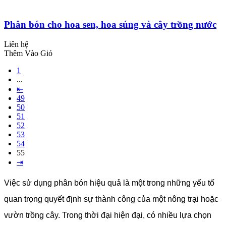
Phân bón cho hoa sen, hoa súng và cây trồng nước
Liên hệ
Thêm Vào Giỏ
1
...
⇤
49
50
51
52
53
54
55
⇥
Việc sử dụng phân bón hiệu quả là một trong những yếu tố
quan trọng quyết định sự thành công của một nông trại hoặc
vườn trồng cây. Trong thời đại hiện đại, có nhiều lựa chọn