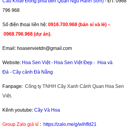
Cầu Khuê Đông phía bên Quận Ngũ Hành Sơn)
- ĐT:
0968
796 968
​Số điện thoại liên hệ:
0916.700.968 (bán sỉ và lẻ) –
0968.796.968
(
dự án).
Email: hoasenvietdn@gmail.com
Website:
Hoa Sen Việt
-
Hoa Sen Việt Đẹp
-
Hoa và
Đá
-
Cây cảnh Đà Nẵng
Fanpage:
Công ty TNHH Cây Xanh Cảnh Quan Hoa Sen
Việt.
Kênh youtube:
Cây Và Hoa
Group Zalo giá sỉ
:
https://zalo.me/g/wlhffd21