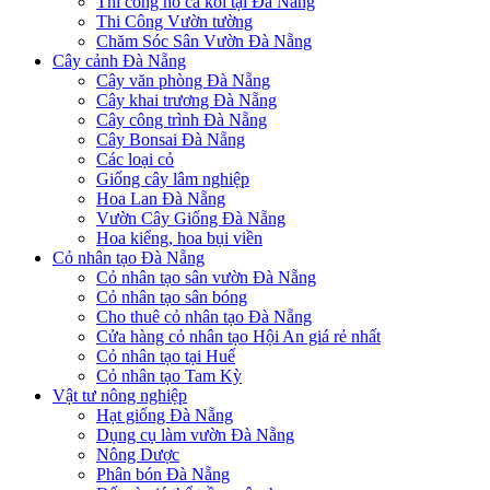
Thi công hồ cá koi tại Đà Nẵng
Thi Công Vườn tường
Chăm Sóc Sân Vườn Đà Nẵng
Cây cảnh Đà Nẵng
Cây văn phòng Đà Nẵng
Cây khai trương Đà Nẵng
Cây công trình Đà Nẵng
Cây Bonsai Đà Nẵng
Các loại cỏ
Giống cây lâm nghiệp
Hoa Lan Đà Nẵng
Vườn Cây Giống Đà Nẵng
Hoa kiểng, hoa bụi viền
Cỏ nhân tạo Đà Nẵng
Cỏ nhân tạo sân vườn Đà Nẵng
Cỏ nhân tạo sân bóng
Cho thuê cỏ nhân tạo Đà Nẵng
Cửa hàng cỏ nhân tạo Hội An giá rẻ nhất
Cỏ nhân tạo tại Huế
Cỏ nhân tạo Tam Kỳ
Vật tư nông nghiệp
Hạt giống Đà Nẵng
Dụng cụ làm vườn Đà Nẵng
Nông Dược
Phân bón Đà Nẵng