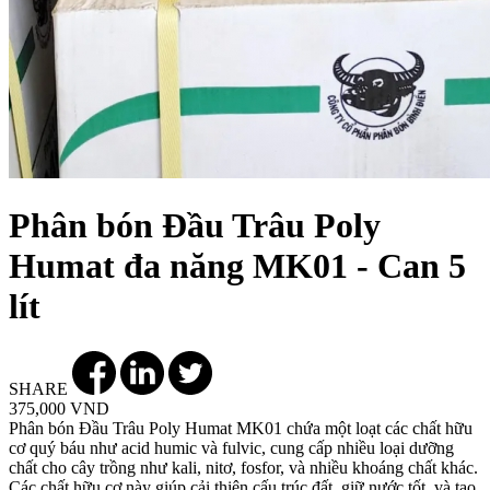
Phân bón Đầu Trâu Poly
Humat đa năng MK01 - Can 5
lít
SHARE
375,000 VND
Phân bón Đầu Trâu Poly Humat MK01 chứa một loạt các chất hữu
cơ quý báu như acid humic và fulvic, cung cấp nhiều loại dưỡng
chất cho cây trồng như kali, nitơ, fosfor, và nhiều khoáng chất khác.
Các chất hữu cơ này giúp cải thiện cấu trúc đất, giữ nước tốt, và tạo