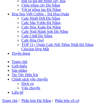
Đất và giá thể trồng cây, hoa
Chậu trồng cây Đà Nẵng
Vật tư trồng lan Đà Nẵng
Hoa Sen Việt Coffee - Trà Hoa Quán
Cafe Nhiệt Đới Đà Nẵng
Cafe Sân Vườn Đà Nẵng
Cafe Hòa Xuân Đà Nẵng
Cafe Ngũ Hành Sơn Đà Nẵng
Cafe Chill Đà Nẵng
Cafe Hòa Quý
TOP 11+ Quán Cafe Nổi Tiếng Nhất Đà Năng
Checkin Đẹp Mắt
Tuyển dụng
Trang chủ
Giới thiệu
Sản phẩm
Tin Tức Hữu Ích
Chính sách vận chuyển
Dịch vụ
Vận chuyển
Liên hệ
Trang chủ
/
Phân bón Đà Nẵng
/
Phân bón vô cơ