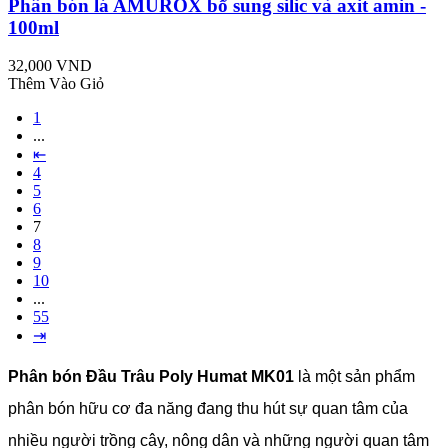
Phân bón lá AMUROX bổ sung silic và axit amin -
100ml
32,000 VND
Thêm Vào Giỏ
1
...
⇤
4
5
6
7
8
9
10
...
55
⇥
Phân bón Đầu Trâu Poly Humat MK01
là một sản phẩm
phân bón hữu cơ đa năng đang thu hút sự quan tâm của
nhiều người trồng cây, nông dân và những người quan tâm