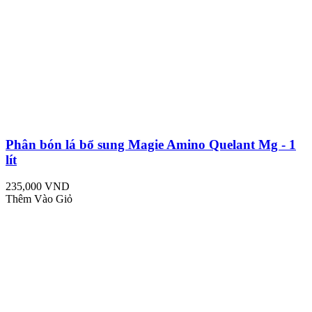
Phân bón lá bổ sung Magie Amino Quelant Mg - 1
lít
235,000 VND
Thêm Vào Giỏ