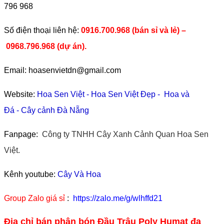
796 968
​Số điện thoại liên hệ:
0916.700.968 (bán sỉ và lẻ) –
0968.796.968
(
dự án).
Email: hoasenvietdn@gmail.com
Website:
Hoa Sen Việt
-
Hoa Sen Việt Đẹp
-
Hoa và
Đá
-
Cây cảnh Đà Nẵng
Fanpage:
Công ty TNHH Cây Xanh Cảnh Quan Hoa Sen
Việt.
Kênh youtube:
Cây Và Hoa
Group Zalo giá sỉ
:
https://zalo.me/g/wlhffd21
Địa chỉ bán phân bón Đầu Trâu Poly Humat đa