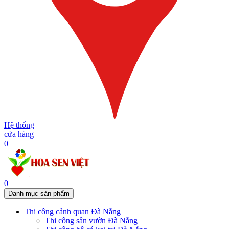
Hệ thống
cửa hàng
0
0
Danh mục sản phẩm
Thi công cảnh quan Đà Nẵng
Thi công sân vườn Đà Nẵng