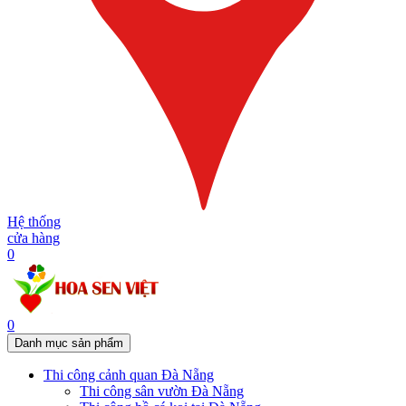
Hệ thống
cửa hàng
0
0
Danh mục sản phẩm
Thi công cảnh quan Đà Nẵng
Thi công sân vườn Đà Nẵng