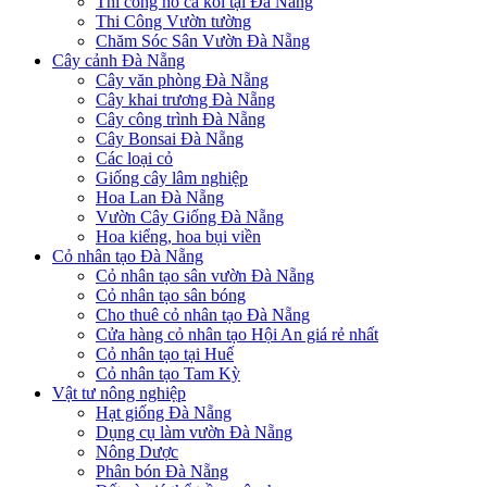
Thi công hồ cá koi tại Đà Nẵng
Thi Công Vườn tường
Chăm Sóc Sân Vườn Đà Nẵng
Cây cảnh Đà Nẵng
Cây văn phòng Đà Nẵng
Cây khai trương Đà Nẵng
Cây công trình Đà Nẵng
Cây Bonsai Đà Nẵng
Các loại cỏ
Giống cây lâm nghiệp
Hoa Lan Đà Nẵng
Vườn Cây Giống Đà Nẵng
Hoa kiểng, hoa bụi viền
Cỏ nhân tạo Đà Nẵng
Cỏ nhân tạo sân vườn Đà Nẵng
Cỏ nhân tạo sân bóng
Cho thuê cỏ nhân tạo Đà Nẵng
Cửa hàng cỏ nhân tạo Hội An giá rẻ nhất
Cỏ nhân tạo tại Huế
Cỏ nhân tạo Tam Kỳ
Vật tư nông nghiệp
Hạt giống Đà Nẵng
Dụng cụ làm vườn Đà Nẵng
Nông Dược
Phân bón Đà Nẵng