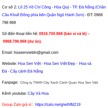
Cơ sở 2:
Lô 25 Võ Chí Công - Hòa Quý - TP. Đà Nẵng (Chân
Cầu Khuê Đông phía bên Quận Ngũ Hành Sơn)
- ĐT:
0968
796 968
​Số điện thoại liên hệ:
0916.700.968 (bán sỉ và lẻ) –
0968.796.968
(
dự án).
Email: hoasenvietdn@gmail.com
Website:
Hoa Sen Việt
-
Hoa Sen Việt Đẹp
-
Hoa và
Đá
-
Cây cảnh Đà Nẵng
Fanpage:
Công ty TNHH Cây Xanh Cảnh Quan Hoa Sen Việt.
Kênh youtube:
Cây Và Hoa
Group Zalo giá sỉ
:
https://zalo.me/g/wlhffd219