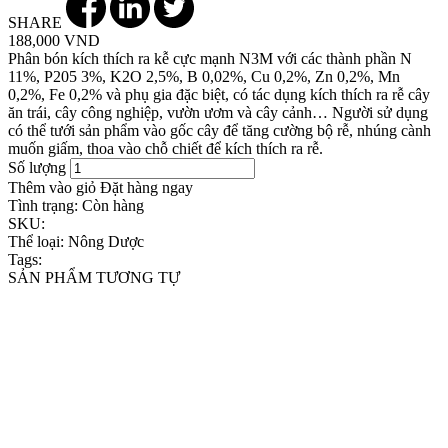
SHARE
188,000 VND
Phân bón kích thích ra kễ cực mạnh N3M với các thành phần N
11%, P205 3%, K2O 2,5%, B 0,02%, Cu 0,2%, Zn 0,2%, Mn
0,2%, Fe 0,2% và phụ gia đặc biệt, có tác dụng kích thích ra rễ cây
ăn trái, cây công nghiệp, vườn ươm và cây cảnh… Người sử dụng
có thể tưới sản phẩm vào gốc cây để tăng cường bộ rễ, nhúng cành
muốn giấm, thoa vào chỗ chiết để kích thích ra rễ.
Số lượng
Thêm vào giỏ
Đặt hàng ngay
Tình trạng:
Còn hàng
SKU:
Thể loại:
Nông Dược
Tags:
SẢN PHẨM TƯƠNG TỰ