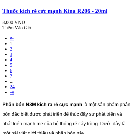
Thuốc kích rễ cực mạnh Kina R206 - 20ml
8,000 VND
Thêm Vào Giỏ
⇤
1
2
3
4
5
6
7
...
24
⇥
Phân bón N3M kích ra rễ cực mạnh
là một sản phẩm phân
bón đặc biệt được phát triển để thúc đẩy sự phát triển và
phát triển mạnh mẽ của hệ thống rễ cây trồng. Dưới đây là
một bài viết giới thiệu về phân bón này: