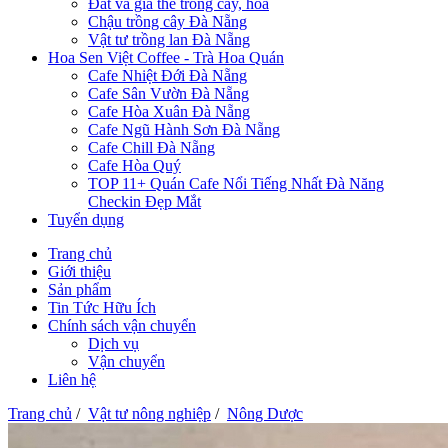
Đất và giá thể trồng cây, hoa
Chậu trồng cây Đà Nẵng
Vật tư trồng lan Đà Nẵng
Hoa Sen Việt Coffee - Trà Hoa Quán
Cafe Nhiệt Đới Đà Nẵng
Cafe Sân Vườn Đà Nẵng
Cafe Hòa Xuân Đà Nẵng
Cafe Ngũ Hành Sơn Đà Nẵng
Cafe Chill Đà Nẵng
Cafe Hòa Quý
TOP 11+ Quán Cafe Nổi Tiếng Nhất Đà Năng
Checkin Đẹp Mắt
Tuyển dụng
Trang chủ
Giới thiệu
Sản phẩm
Tin Tức Hữu Ích
Chính sách vận chuyển
Dịch vụ
Vận chuyển
Liên hệ
Trang chủ
/
Vật tư nông nghiệp
/
Nông Dược