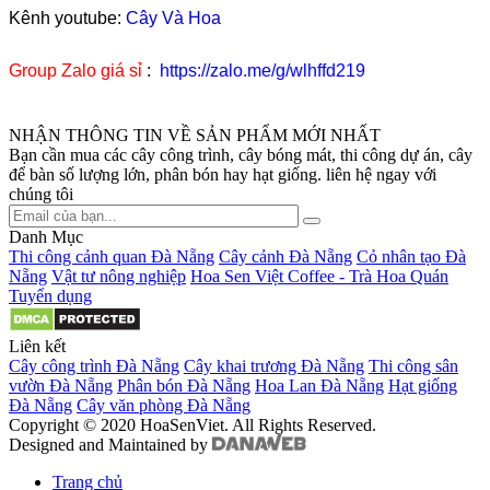
Kênh youtube:
Cây Và Hoa
Group Zalo giá sỉ
:
https://zalo.me/g/wlhffd219
NHẬN THÔNG TIN VỀ SẢN PHẨM MỚI NHẤT
Bạn cần mua các cây công trình, cây bóng mát, thi công dự án, cây
để bàn số lượng lớn, phân bón hay hạt giống. liên hệ ngay với
chúng tôi
Danh Mục
Thi công cảnh quan Đà Nẵng
Cây cảnh Đà Nẵng
Cỏ nhân tạo Đà
Nẵng
Vật tư nông nghiệp
Hoa Sen Việt Coffee - Trà Hoa Quán
Tuyển dụng
Liên kết
Cây công trình Đà Nẵng
Cây khai trương Đà Nẵng
Thi công sân
vườn Đà Nẵng
Phân bón Đà Nẵng
Hoa Lan Đà Nẵng
Hạt giống
Đà Nẵng
Cây văn phòng Đà Nẵng
Copyright © 2020 HoaSenViet. All Rights Reserved.
Designed and Maintained by
Trang chủ