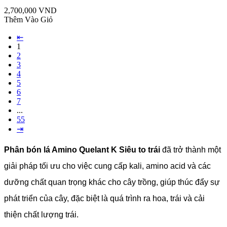
2,700,000 VND
Thêm Vào Giỏ
⇤
1
2
3
4
5
6
7
...
55
⇥
Phân bón lá Amino Quelant K Siêu to trái
đã trở thành một
giải pháp tối ưu cho việc cung cấp kali, amino acid và các
dưỡng chất quan trọng khác cho cây trồng, giúp thúc đẩy sự
phát triển của cây, đặc biệt là quá trình ra hoa, trái và cải
thiện chất lượng trái.