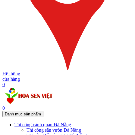
Hệ thống
cửa hàng
0
0
Danh mục sản phẩm
Thi công cảnh quan Đà Nẵng
Thi công sân vườn Đà Nẵng