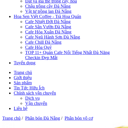
Đất và giá thể trồng cây, hoa
Chậu trồng cây Đà Nẵng
Vật tư trồng lan Đà Nẵng
Hoa Sen Việt Coffee - Trà Hoa Quán
Cafe Nhiệt Đới Đà Nẵng
Cafe Sân Vườn Đà Nẵng
Cafe Hòa Xuân Đà Nẵng
Cafe Ngũ Hành Sơn Đà Nẵng
Cafe Chill Đà Nẵng
Cafe Hòa Quý
TOP 11+ Quán Cafe Nổi Tiếng Nhất Đà Năng
Checkin Đẹp Mắt
Tuyển dụng
Trang chủ
Giới thiệu
Sản phẩm
Tin Tức Hữu Ích
Chính sách vận chuyển
Dịch vụ
Vận chuyển
Liên hệ
Trang chủ
/
Phân bón Đà Nẵng
/
Phân bón vô cơ