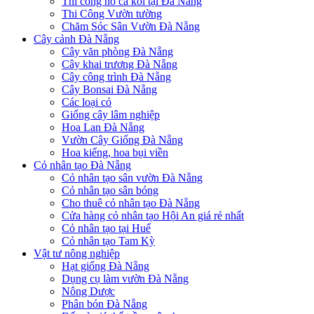
Thi công hồ cá koi tại Đà Nẵng
Thi Công Vườn tường
Chăm Sóc Sân Vườn Đà Nẵng
Cây cảnh Đà Nẵng
Cây văn phòng Đà Nẵng
Cây khai trương Đà Nẵng
Cây công trình Đà Nẵng
Cây Bonsai Đà Nẵng
Các loại cỏ
Giống cây lâm nghiệp
Hoa Lan Đà Nẵng
Vườn Cây Giống Đà Nẵng
Hoa kiểng, hoa bụi viền
Cỏ nhân tạo Đà Nẵng
Cỏ nhân tạo sân vườn Đà Nẵng
Cỏ nhân tạo sân bóng
Cho thuê cỏ nhân tạo Đà Nẵng
Cửa hàng cỏ nhân tạo Hội An giá rẻ nhất
Cỏ nhân tạo tại Huế
Cỏ nhân tạo Tam Kỳ
Vật tư nông nghiệp
Hạt giống Đà Nẵng
Dụng cụ làm vườn Đà Nẵng
Nông Dược
Phân bón Đà Nẵng