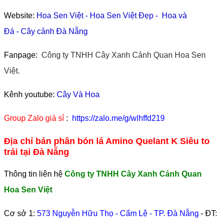
Website:
Hoa Sen Việt
-
Hoa Sen Việt Đẹp
-
Hoa và
Đá
-
Cây cảnh Đà Nẵng
Fanpage:
Công ty TNHH Cây Xanh Cảnh Quan Hoa Sen
Việt.
Kênh youtube:
Cây Và Hoa
Group Zalo giá sỉ
:
https://zalo.me/g/wlhffd219
Địa chỉ bán phân bón lá Amino Quelant K Siêu to
trái tại Đà Nẵng
Thông tin liên hệ
Công ty TNHH Cây Xanh Cảnh Quan
Hoa Sen Việt
Cơ sở 1:
573 Nguyễn Hữu Thọ - Cẩm Lệ - TP. Đà Nẵng
- ĐT: