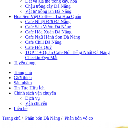
Đất và giá thể trồng cây, hoa
Chậu trồng cây Đà Nẵng
Vật tư trồng lan Đà Nẵng
Hoa Sen Việt Coffee - Trà Hoa Quán
Cafe Nhiệt Đới Đà Nẵng
Cafe Sân Vườn Đà Nẵng
Cafe Hòa Xuân Đà Nẵng
Cafe Ngũ Hành Sơn Đà Nẵng
Cafe Chill Đà Nẵng
Cafe Hòa Quý
TOP 11+ Quán Cafe Nổi Tiếng Nhất Đà Năng
Checkin Đẹp Mắt
Tuyển dụng
Trang chủ
Giới thiệu
Sản phẩm
Tin Tức Hữu Ích
Chính sách vận chuyển
Dịch vụ
Vận chuyển
Liên hệ
Trang chủ
/
Phân bón Đà Nẵng
/
Phân bón vô cơ