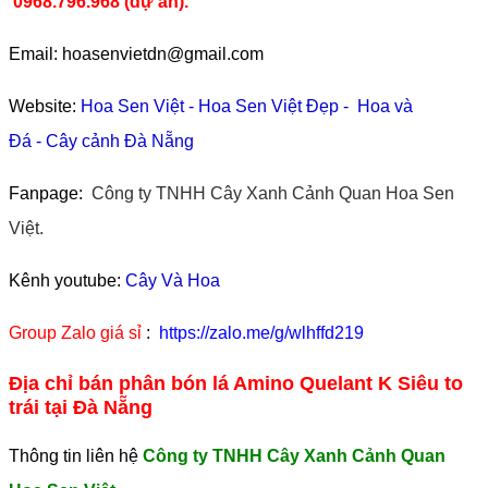
0968.796.968
(
dự án).
Email: hoasenvietdn@gmail.com
Website:
Hoa Sen Việt
-
Hoa Sen Việt Đẹp
-
Hoa và
Đá
-
Cây cảnh Đà Nẵng
Fanpage:
Công ty TNHH Cây Xanh Cảnh Quan Hoa Sen
Việt.
Kênh youtube:
Cây Và Hoa
Group Zalo giá sỉ
:
https://zalo.me/g/wlhffd219
Địa chỉ bán phân bón lá Amino Quelant K Siêu to
trái tại Đà Nẵng
Thông tin liên hệ
Công ty TNHH Cây Xanh Cảnh Quan