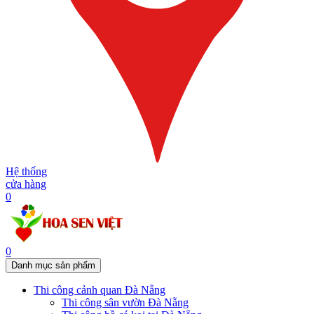
Hệ thống
cửa hàng
0
0
Danh mục sản phẩm
Thi công cảnh quan Đà Nẵng
Thi công sân vườn Đà Nẵng