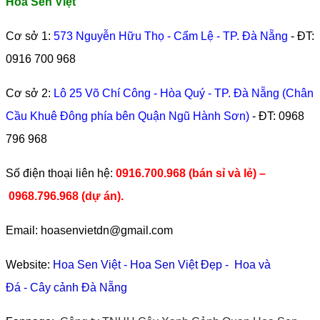
Hoa Sen Việt
Cơ sở 1:
573 Nguyễn Hữu Thọ - Cẩm Lệ - TP. Đà Nẵng
- ĐT:
0916 700 968
Cơ sở 2:
Lô 25 Võ Chí Công - Hòa Quý - TP. Đà Nẵng (Chân
Cầu Khuê Đông phía bên Quận Ngũ Hành Sơn)
- ĐT:
0968
796 968
​Số điện thoại liên hệ:
0916.700.968 (bán sỉ và lẻ) –
0968.796.968
(
dự án).
Email: hoasenvietdn@gmail.com
Website:
Hoa Sen Việt
-
Hoa Sen Việt Đẹp
-
Hoa và
Đá
-
Cây cảnh Đà Nẵng