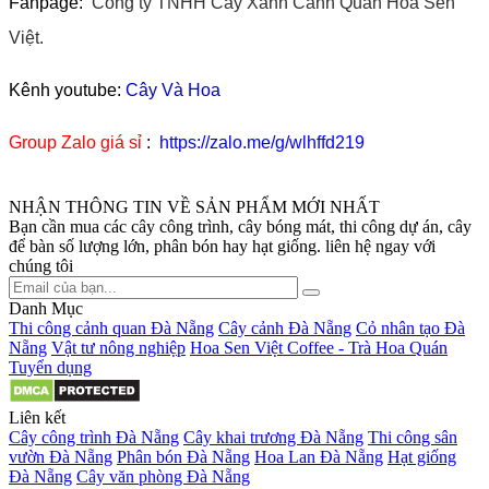
Fanpage:
Công ty TNHH Cây Xanh Cảnh Quan Hoa Sen
Việt.
Kênh youtube:
Cây Và Hoa
Group Zalo giá sỉ
:
https://zalo.me/g/wlhffd219
NHẬN THÔNG TIN VỀ SẢN PHẨM MỚI NHẤT
Bạn cần mua các cây công trình, cây bóng mát, thi công dự án, cây
để bàn số lượng lớn, phân bón hay hạt giống. liên hệ ngay với
chúng tôi
Danh Mục
Thi công cảnh quan Đà Nẵng
Cây cảnh Đà Nẵng
Cỏ nhân tạo Đà
Nẵng
Vật tư nông nghiệp
Hoa Sen Việt Coffee - Trà Hoa Quán
Tuyển dụng
Liên kết
Cây công trình Đà Nẵng
Cây khai trương Đà Nẵng
Thi công sân
vườn Đà Nẵng
Phân bón Đà Nẵng
Hoa Lan Đà Nẵng
Hạt giống
Đà Nẵng
Cây văn phòng Đà Nẵng