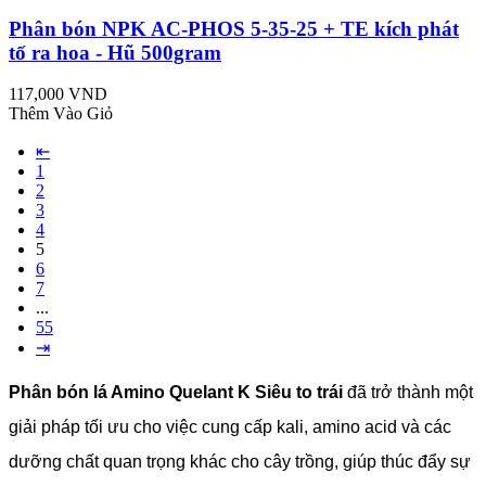
Phân bón NPK AC-PHOS 5-35-25 + TE kích phát
tố ra hoa - Hũ 500gram
117,000 VND
Thêm Vào Giỏ
⇤
1
2
3
4
5
6
7
...
55
⇥
Phân bón lá Amino Quelant K Siêu to trái
đã trở thành một
giải pháp tối ưu cho việc cung cấp kali, amino acid và các
dưỡng chất quan trọng khác cho cây trồng, giúp thúc đẩy sự