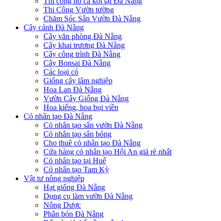
Thi công hồ cá koi tại Đà Nẵng
Thi Công Vườn tường
Chăm Sóc Sân Vườn Đà Nẵng
Cây cảnh Đà Nẵng
Cây văn phòng Đà Nẵng
Cây khai trương Đà Nẵng
Cây công trình Đà Nẵng
Cây Bonsai Đà Nẵng
Các loại cỏ
Giống cây lâm nghiệp
Hoa Lan Đà Nẵng
Vườn Cây Giống Đà Nẵng
Hoa kiểng, hoa bụi viền
Cỏ nhân tạo Đà Nẵng
Cỏ nhân tạo sân vườn Đà Nẵng
Cỏ nhân tạo sân bóng
Cho thuê cỏ nhân tạo Đà Nẵng
Cửa hàng cỏ nhân tạo Hội An giá rẻ nhất
Cỏ nhân tạo tại Huế
Cỏ nhân tạo Tam Kỳ
Vật tư nông nghiệp
Hạt giống Đà Nẵng
Dụng cụ làm vườn Đà Nẵng
Nông Dược
Phân bón Đà Nẵng