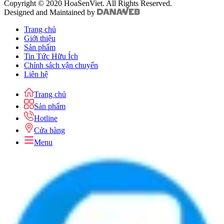
Copyright © 2020 HoaSenViet. All Rights Reserved.
Designed and Maintained by
Trang chủ
Giới thiệu
Sản phẩm
Tin Tức Hữu Ích
Chính sách vận chuyển
Liên hệ
Trang chủ
Sản phẩm
Hotline
Cửa hàng
Menu