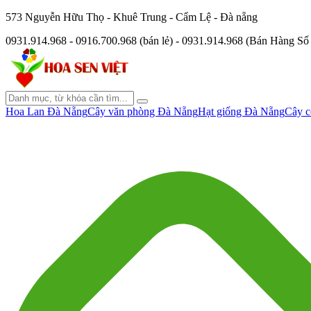
573 Nguyễn Hữu Thọ - Khuê Trung - Cẩm Lệ - Đà nẵng
0931.914.968 - 0916.700.968 (bán lẻ) - 0931.914.968 (Bán Hàng S
Hoa Lan Đà Nẵng
Cây văn phòng Đà Nẵng
Hạt giống Đà Nẵng
Cây c