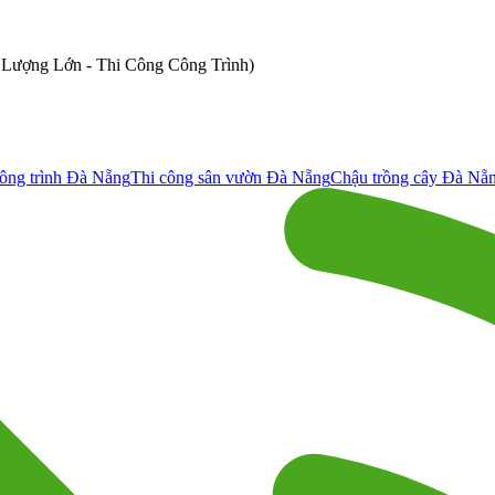
ố Lượng Lớn - Thi Công Công Trình)
ông trình Đà Nẵng
Thi công sân vườn Đà Nẵng
Chậu trồng cây Đà Nẵ