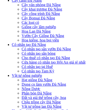
Cây cảnh Đà Nẵng
Cây văn phòng Đà Nẵng
Cây khai trương Đà Nẵng
Cây công trình Đà Nẵng
Cây Bonsai Đà Nẵng
Các loại cỏ
Giống cây lâm nghiệp
Hoa Lan Đà Nẵng
Vườn Cây Giống Đà Nẵng
Hoa kiểng, hoa bụi viền
Cỏ nhân tạo Đà Nẵng
Cỏ nhân tạo sân vườn Đà Nẵng
Cỏ nhân tạo sân bóng
Cho thuê cỏ nhân tạo Đà Nẵng
Cửa hàng cỏ nhân tạo Hội An giá rẻ nhất
Cỏ nhân tạo tại Huế
Cỏ nhân tạo Tam Kỳ
Vật tư nông nghiệp
Hạt giống Đà Nẵng
Dụng cụ làm vườn Đà Nẵng
Nông Dược
Phân bón Đà Nẵng
Đất và giá thể trồng cây, hoa
Chậu trồng cây Đà Nẵng
Vật tư trồng lan Đà Nẵng