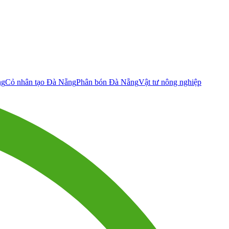
ng
Cỏ nhân tạo Đà Nẵng
Phân bón Đà Nẵng
Vật tư nông nghiệp