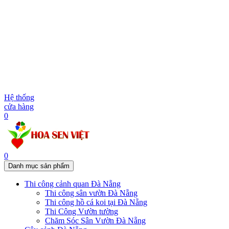
Hệ thống
cửa hàng
0
0
Danh mục sản phẩm
Thi công cảnh quan Đà Nẵng
Thi công sân vườn Đà Nẵng
Thi công hồ cá koi tại Đà Nẵng
Thi Công Vườn tường
Chăm Sóc Sân Vườn Đà Nẵng