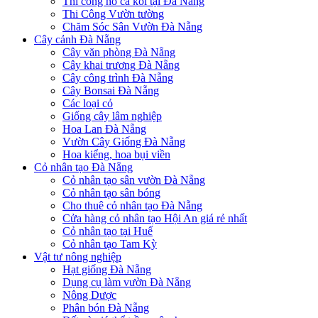
Thi công hồ cá koi tại Đà Nẵng
Thi Công Vườn tường
Chăm Sóc Sân Vườn Đà Nẵng
Cây cảnh Đà Nẵng
Cây văn phòng Đà Nẵng
Cây khai trương Đà Nẵng
Cây công trình Đà Nẵng
Cây Bonsai Đà Nẵng
Các loại cỏ
Giống cây lâm nghiệp
Hoa Lan Đà Nẵng
Vườn Cây Giống Đà Nẵng
Hoa kiểng, hoa bụi viền
Cỏ nhân tạo Đà Nẵng
Cỏ nhân tạo sân vườn Đà Nẵng
Cỏ nhân tạo sân bóng
Cho thuê cỏ nhân tạo Đà Nẵng
Cửa hàng cỏ nhân tạo Hội An giá rẻ nhất
Cỏ nhân tạo tại Huế
Cỏ nhân tạo Tam Kỳ
Vật tư nông nghiệp
Hạt giống Đà Nẵng
Dụng cụ làm vườn Đà Nẵng
Nông Dược
Phân bón Đà Nẵng