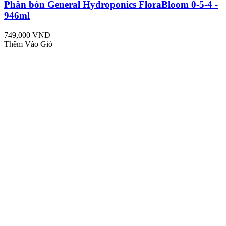
Phân bón General Hydroponics FloraBloom 0-5-4 -
946ml
749,000 VND
Thêm Vào Giỏ