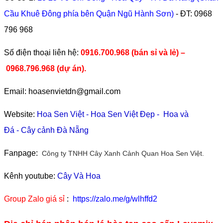
Cầu Khuê Đông phía bên Quận Ngũ Hành Sơn)
- ĐT:
0968
796 968
​Số điện thoại liên hệ:
0916.700.968 (bán sỉ và lẻ) –
0968.796.968
(
dự án).
Email: hoasenvietdn@gmail.com
Website:
Hoa Sen Việt
-
Hoa Sen Việt Đẹp
-
Hoa và
Đá
-
Cây cảnh Đà Nẵng
Fanpage:
Công ty TNHH Cây Xanh Cảnh Quan Hoa Sen Việt.
Kênh youtube:
Cây Và Hoa
Group Zalo giá sỉ
:
https://zalo.me/g/wlhffd2