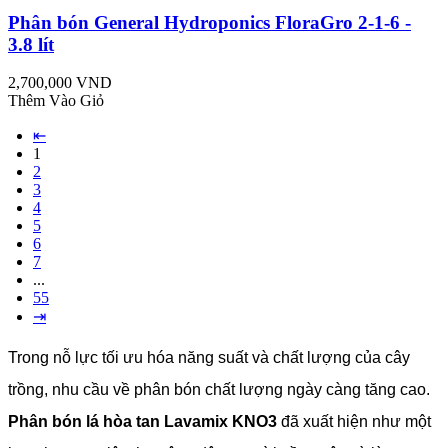
Phân bón General Hydroponics FloraGro 2-1-6 -
3.8 lít
2,700,000 VND
Thêm Vào Giỏ
⇤
1
2
3
4
5
6
7
...
55
⇥
Trong nỗ lực tối ưu hóa năng suất và chất lượng của cây
trồng, nhu cầu về phân bón chất lượng ngày càng tăng cao.
Phân bón lá hòa tan Lavamix KNO3
đã xuất hiện như một