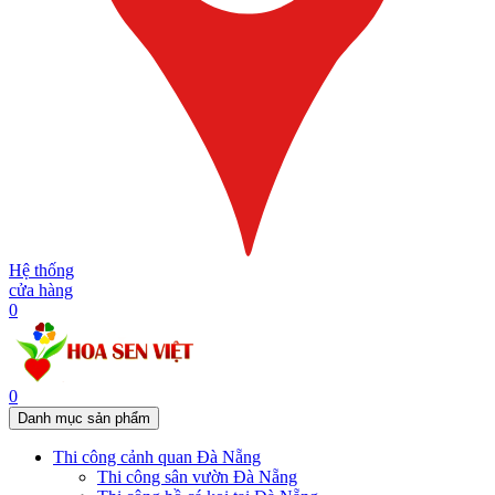
Hệ thống
cửa hàng
0
0
Danh mục sản phẩm
Thi công cảnh quan Đà Nẵng
Thi công sân vườn Đà Nẵng