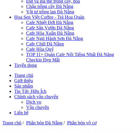
Đất và giá thể trồng cây, hoa
Chậu trồng cây Đà Nẵng
Vật tư trồng lan Đà Nẵng
Hoa Sen Việt Coffee - Trà Hoa Quán
Cafe Nhiệt Đới Đà Nẵng
Cafe Sân Vườn Đà Nẵng
Cafe Hòa Xuân Đà Nẵng
Cafe Ngũ Hành Sơn Đà Nẵng
Cafe Chill Đà Nẵng
Cafe Hòa Quý
TOP 11+ Quán Cafe Nổi Tiếng Nhất Đà Năng
Checkin Đẹp Mắt
Tuyển dụng
Trang chủ
Giới thiệu
Sản phẩm
Tin Tức Hữu Ích
Chính sách vận chuyển
Dịch vụ
Vận chuyển
Liên hệ
Trang chủ
/
Phân bón Đà Nẵng
/
Phân bón vô cơ